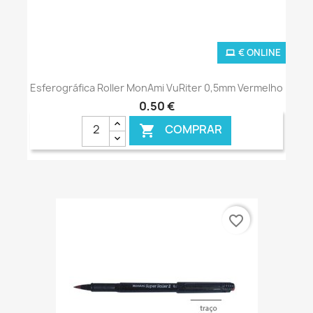
€ ONLINE
Esferográfica Roller MonAmi VuRiter 0,5mm Vermelho
0,50 €
COMPRAR

favorite_border