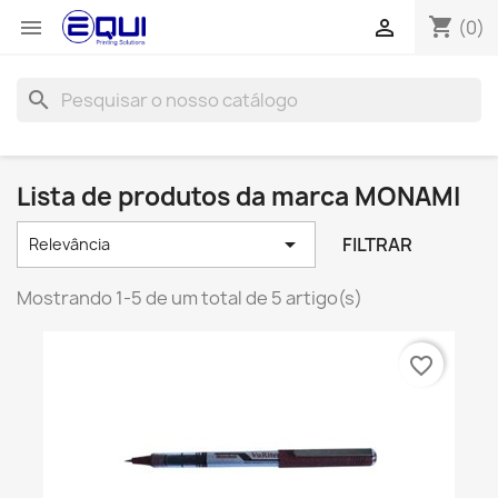
shopping_cart


(0)
search
Lista de produtos da marca MONAMI

FILTRAR
Relevância
Mostrando 1-5 de um total de 5 artigo(s)
favorite_border