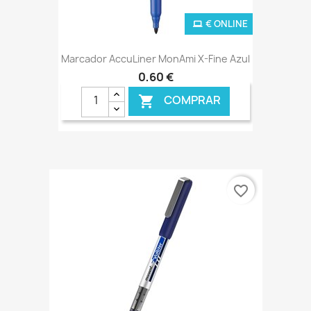
€ ONLINE
Marcador AccuLiner MonAmi X-Fine Azul
0,60 €
COMPRAR

favorite_border