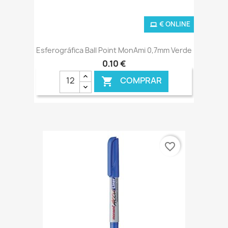
€ ONLINE
Esferográfica Ball Point MonAmi 0,7mm Verde
0,10 €
COMPRAR

favorite_border