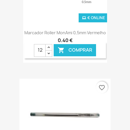
€ ONLINE
Marcador Roller MonAmi 0,5mm Vermelho
0,40 €
COMPRAR

favorite_border