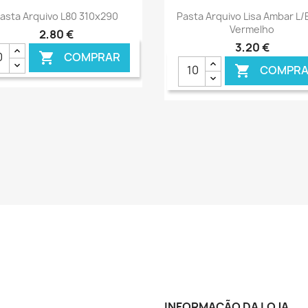
Ver+
Ver+


asta Arquivo L80 310x290
Pasta Arquivo Lisa Ambar L/
Vermelho
2,80 €
3,20 €
COMPRAR

COMPRA

INFORMAÇÃO DA LOJA