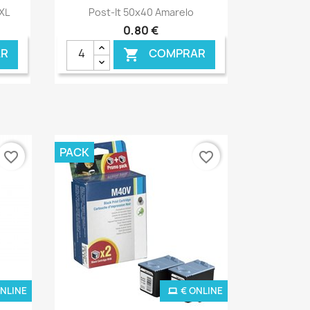
Ver+

XL
Post-It 50x40 Amarelo
0,80 €
R
COMPRAR

PACK
favorite_border
favorite_border
ONLINE
€ ONLINE