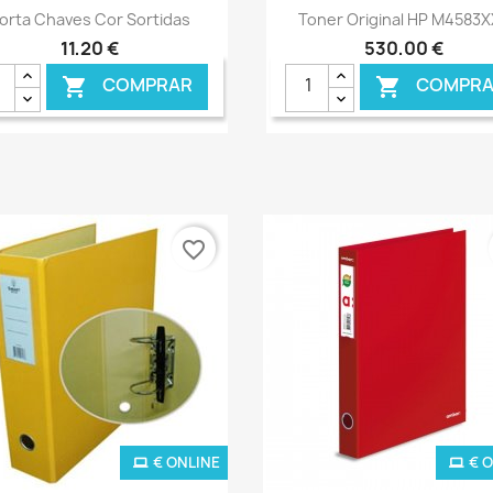
Ver+
Ver+


orta Chaves Cor Sortidas
Toner Original HP M4583X
11,20 €
530,00 €
COMPRAR
COMPRA


favorite_border
€ ONLINE
€ 