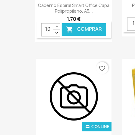
Ver+

Caderno Espiral Smart Office Capa
P
Polipropileno, A5...
1,70 €
COMPRAR

favorite_border
€ ONLINE