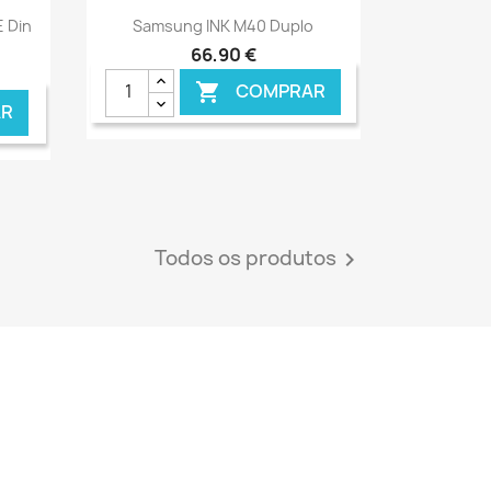
Ver+

E Din
Samsung INK M40 Duplo
66,90 €
COMPRAR

R
Todos os produtos
