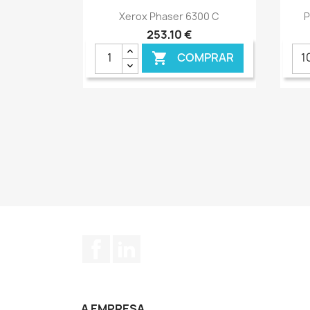
Ver+

Xerox Phaser 6300 C
P
253,10 €
COMPRAR

Facebook
LinkedIn
A EMPRESA