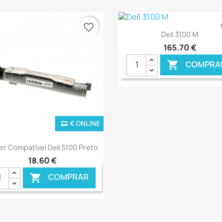
favorite_border
fa
Ver+

Dell 3100 M
165,70 €
COMPRA

€ ONLINE
€ O
Ver+

er Compatível Dell 5100 Preto
18,60 €
COMPRAR
