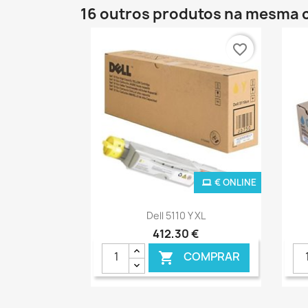
16 outros produtos na mesma 
favorite_border
€ ONLINE
Ver+

Dell 5110 Y XL
412,30 €
COMPRAR
