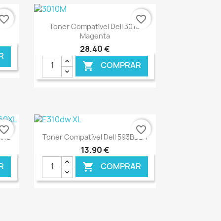
vorite_border
favorite_border
Ver+

Toner Compatível Dell 3010
Magenta
28,40 €
R
COMPRAR

NLINE
€ ONLINE
vorite_border
favorite_border
Ver+

XXL
Toner Compatível Dell 593BBLH
13,90 €
R
COMPRAR
