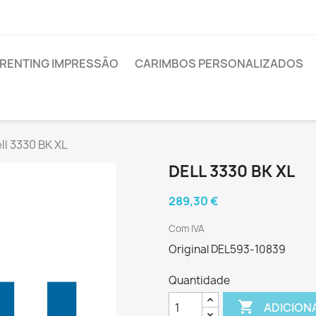
RENTING IMPRESSÃO
CARIMBOS PERSONALIZADOS
ll 3330 BK XL
DELL 3330 BK XL
289,30 €
Com IVA
Original DEL593-10839
Quantidade

ADICION