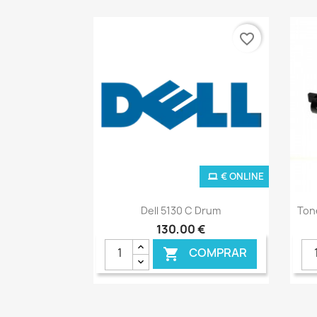
favorite_border
€ ONLINE
Ver+

Dell 5130 C Drum
Ton
130,00 €
COMPRAR
