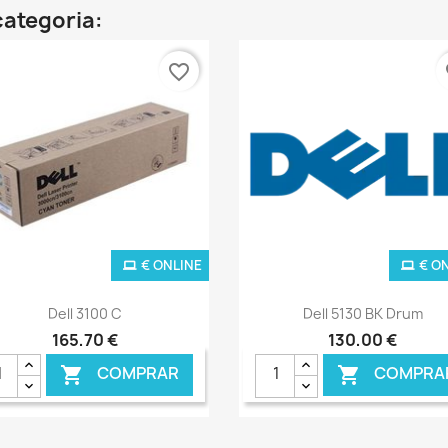
categoria:
favorite_border
fa
€ ONLINE
€ O
Ver+
Ver+


Dell 3100 C
Dell 5130 BK Drum
165,70 €
130,00 €
COMPRAR
COMPRA

