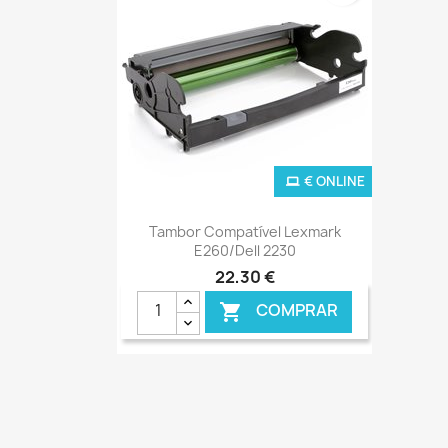
€ ONLINE
Ver+

Tambor Compatível Lexmark
E260/Dell 2230
22,30 €
COMPRAR
