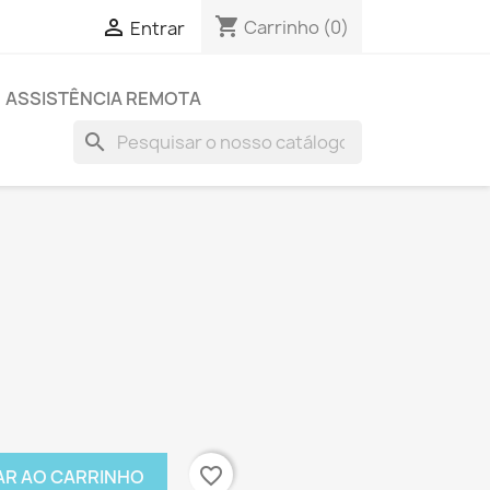
shopping_cart

Carrinho
(0)
Entrar
ASSISTÊNCIA REMOTA
search
favorite_border
AR AO CARRINHO