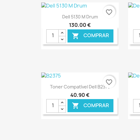
favorite_border
Ver+

Dell 5130 M Drum
130,00 €
COMPRAR

€ ONLINE
favorite_border
Ver+

Toner Compatível Dell B2375
40,90 €
COMPRAR
