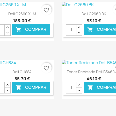
favorite_border
fa
Ver+
Ver+


Dell C2660 XL M
Dell C2660 BK
183,00 €
93,10 €
COMPRAR
COMPRA


€ ONLINE
€ O
favorite_border
fa
Ver+
Ver+


Dell CH884
Toner Reciclado Dell B5460
55,70 €
46,10 €
COMPRAR
COMPRA

