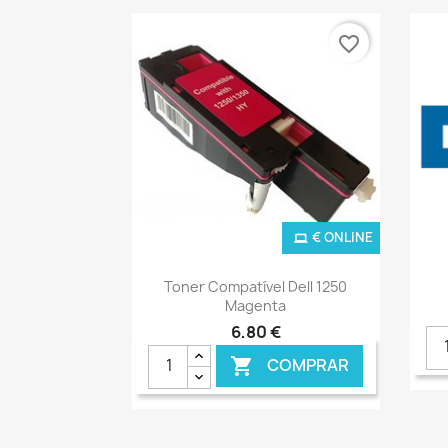
favorite_border
€ ONLINE
Ver+

Toner Compatível Dell 1250
Magenta
6,80 €
COMPRAR
