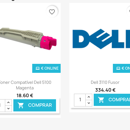
favorite_border
fa
€ ONLINE
€ O
Ver+
Ver+


Toner Compatível Dell 5100
Dell 3110 Fusor
Magenta
334,40 €
18,60 €
COMPRA

COMPRAR
