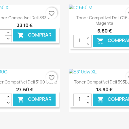
favorite_border
fa
Ver+
Ver+


ner Compatível Dell 3330XL
Toner Compatível Dell C16
Magenta
33,10 €
6,80 €
COMPRAR

COMPRA

€ ONLINE
€ O
favorite_border
fa
Ver+
Ver+


er Compatível Dell 3100 Ciano
Toner Compatível Dell 593B
27,60 €
13,90 €
COMPRAR
COMPRA

