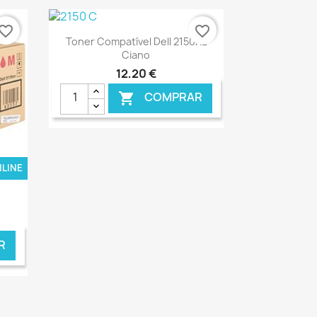
vorite_border
favorite_border
Ver+

Toner Compatível Dell 2150XL
Ciano
12,20 €
COMPRAR

NLINE
€ ONLINE
R