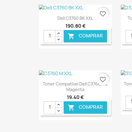
favorite_border
Ver+

Dell C3760 BK XXL
To
190,80 €
COMPRAR

€ ONLINE
favorite_border
Ver+

Toner Compatível Dell C3760XXL
Ton
Magenta
19,40 €
COMPRAR
