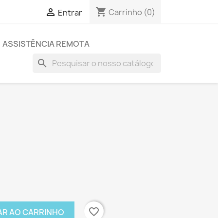
shopping_cart

Carrinho
(0)
Entrar
ASSISTÊNCIA REMOTA
search
favorite_border
AR AO CARRINHO