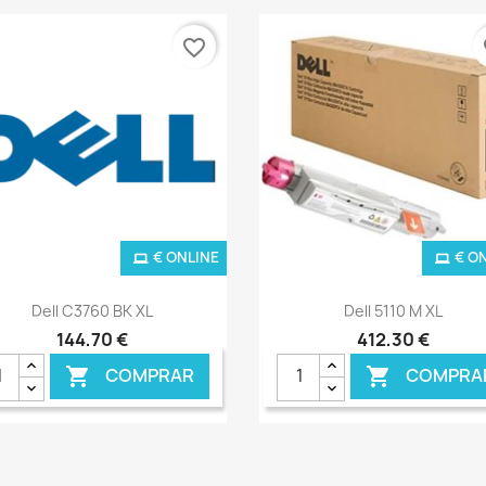
favorite_border
fa
€ ONLINE
€ O
Ver+
Ver+


Dell C3760 BK XL
Dell 5110 M XL
144,70 €
412,30 €
COMPRAR
COMPRA

