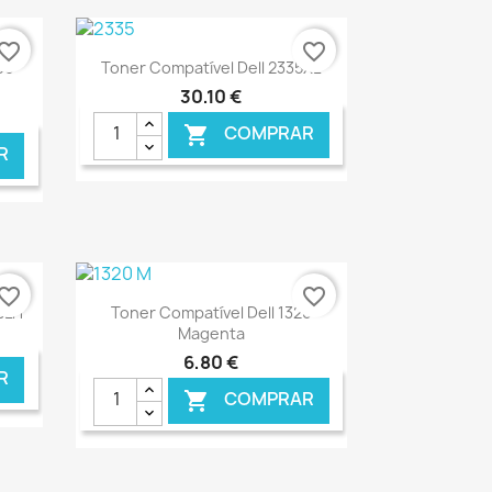
vorite_border
favorite_border
Ver+

60
Toner Compatível Dell 2335XL
30,10 €
COMPRAR

R
NLINE
€ ONLINE
vorite_border
favorite_border
Ver+

BLH
Toner Compatível Dell 1320
Magenta
6,80 €
R
COMPRAR
