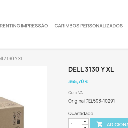
RENTING IMPRESSÃO
CARIMBOS PERSONALIZADOS
ll 3130 Y XL
DELL 3130 Y XL
365,70 €
Com IVA
Original DEL593-10291
Quantidade

ADICION