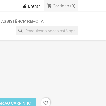
shopping_cart

Carrinho
(0)
Entrar
ASSISTÊNCIA REMOTA
search
favorite_border
AR AO CARRINHO