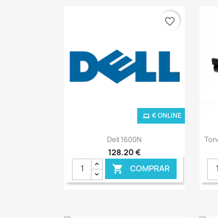
favorite_border
€ ONLINE
Ver+

Dell 1600N
Ton
128,20 €
COMPRAR
