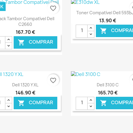
CK
favorite_border
fa
Ver+

Toner Compatível Dell 593B
Ver+

ack Tambor Compatível Dell
13,90 €
C2660
COMPRA

167,70 €
COMPRAR

€ ONLINE
€ O
favorite_border
fa
Ver+
Ver+


Dell 1320 Y XL
Dell 3100 C
146,90 €
165,70 €
COMPRAR
COMPRA

