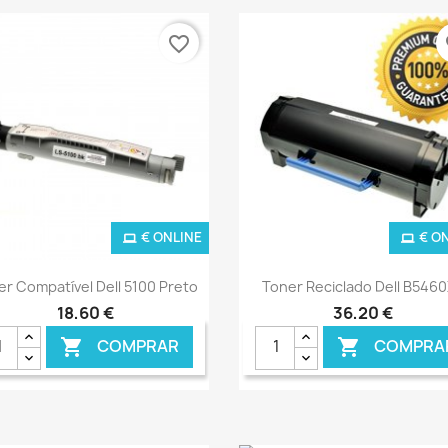
favorite_border
fa
€ ONLINE
€ O
Ver+
Ver+


er Compatível Dell 5100 Preto
Toner Reciclado Dell B546
18,60 €
36,20 €
COMPRAR
COMPRA

