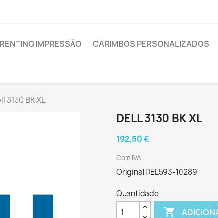
RENTING IMPRESSÃO
CARIMBOS PERSONALIZADOS
ll 3130 BK XL
DELL 3130 BK XL
192,50 €
Com IVA
Original DEL593-10289
Quantidade

ADICION