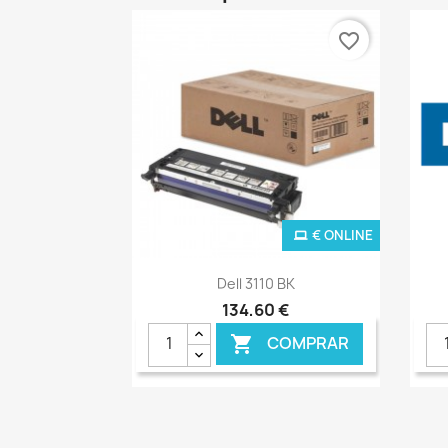
favorite_border
€ ONLINE
Ver+

Dell 3110 BK
134,60 €
COMPRAR
