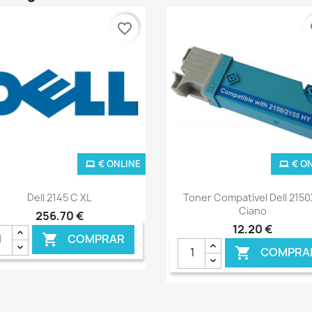
favorite_border
fa
€ ONLINE
€ O
Ver+
Ver+


Dell 2145 C XL
Toner Compatível Dell 215
Ciano
256,70 €
12,20 €
COMPRAR

COMPRA
