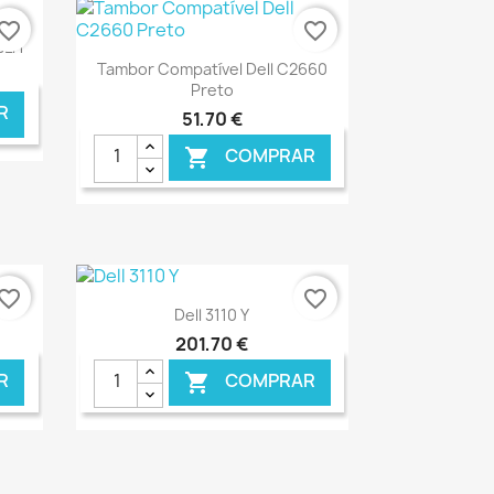
vorite_border
favorite_border
BLH
Ver+

Tambor Compatível Dell C2660
Preto
R
51,70 €
COMPRAR

NLINE
€ ONLINE
vorite_border
favorite_border
Ver+

Dell 3110 Y
201,70 €
R
COMPRAR
