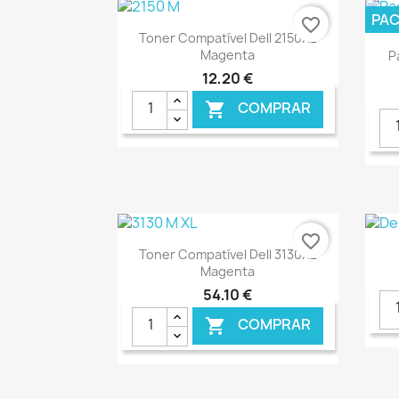
PA
favorite_border
Ver+

Toner Compatível Dell 2150XL
Magenta
P
12,20 €
COMPRAR

€ ONLINE
favorite_border
Ver+

Toner Compatível Dell 3130XL
Magenta
54,10 €
COMPRAR
