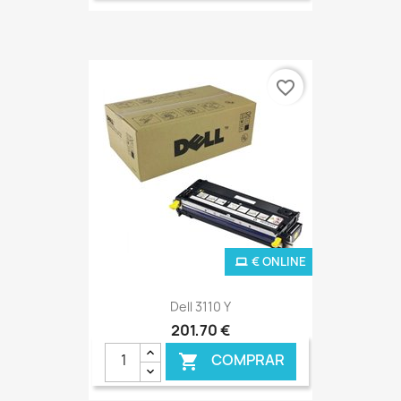
favorite_border
€ ONLINE
Dell 3110 Y
201,70 €
COMPRAR
