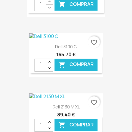
COMPRAR

€ ONLINE
favorite_border
Dell 3100 C
165,70 €
COMPRAR

€ ONLINE
favorite_border
Dell 2130 M XL
89,40 €
COMPRAR
