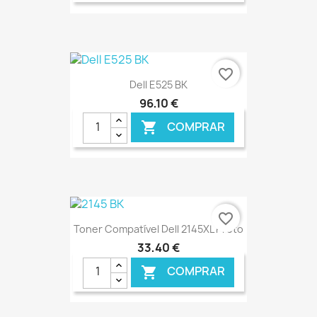
€ ONLINE
favorite_border
Dell E525 BK
96,10 €
COMPRAR

€ ONLINE
favorite_border
Toner Compatível Dell 2145XL Preto
33,40 €
COMPRAR
