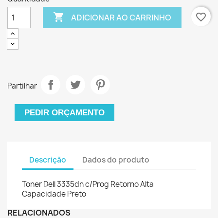

favorite_border
ADICIONAR AO CARRINHO
Partilhar
PEDIR ORÇAMENTO
Descrição
Dados do produto
Toner Dell 3335dn c/Prog Retorno Alta
Capacidade Preto
RELACIONADOS