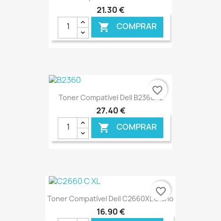
21,30 €
COMPRAR

€ ONLINE
favorite_border
Toner Compatível Dell B2360XL
27,40 €
COMPRAR

€ ONLINE
favorite_border
Toner Compatível Dell C2660XL Ciano
16,90 €