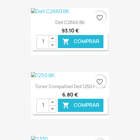
favorite_border
Dell C2660 BK
93,10 €
COMPRAR

€ ONLINE
favorite_border
Toner Compatível Dell 1250 Preto
6,80 €
COMPRAR
