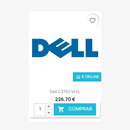
favorite_border
€ ONLINE
Dell C3760 M XL
226,70 €
COMPRAR
