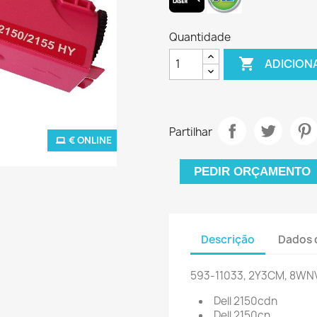
Quantidade

ADICION
Partilhar
€ ONLINE
PEDIR ORÇAMENTO
Descrição
Dados 
593-11033, 2Y3CM,
8WN
Dell 2150cdn
Dell 2150cn