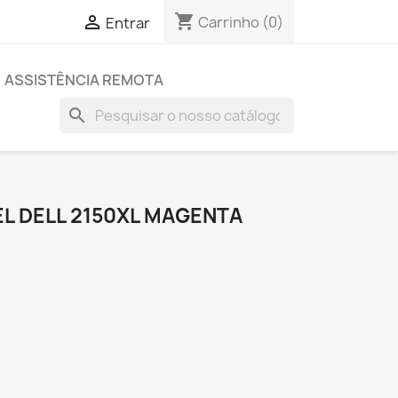
shopping_cart

Carrinho
(0)
Entrar
ASSISTÊNCIA REMOTA
search
L DELL 2150XL MAGENTA