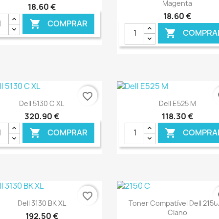
Magenta
18,60 €
18,60 €
COMPRAR

COMPRA

favorite_border
fa
Ver+
Ver+


Dell 5130 C XL
Dell E525 M
320,90 €
118,30 €
COMPRAR
COMPRA


€ ONLINE
€ O
favorite_border
fa
Ver+
Ver+


Dell 3130 BK XL
Toner Compatível Dell 215
Ciano
192,50 €