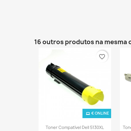
16 outros produtos na mesma 
favorite_border
€ ONLINE
Ver+

Toner Compatível Dell 5130XL
Ton