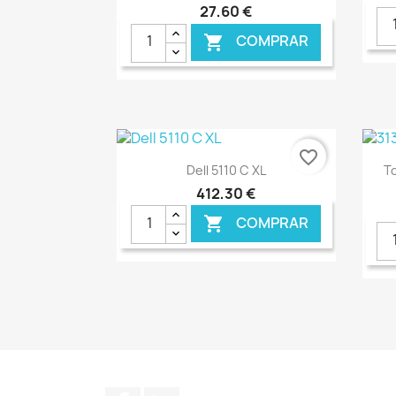
27,60 €
COMPRAR

€ ONLINE
favorite_border
Ver+

Dell 5110 C XL
To
412,30 €
COMPRAR

€ ONLINE
Facebook
LinkedIn