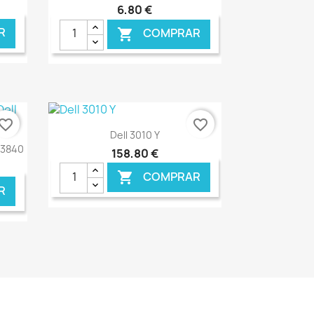
6,80 €
R
COMPRAR

NLINE
€ ONLINE
vorite_border
favorite_border
Ver+

Dell 3010 Y
S3840
158,80 €
COMPRAR

R
NLINE
€ ONLINE