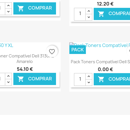
12,20 €
COMPRAR

COMPRA

€ ONLINE
€ O
PACK
favorite_border
fa
Ver+

ner Compatível Dell 3130XL
Ver+

Amarelo
Pack Toners Compatível Dell 
54,10 €
0,00 €
COMPRAR

COMPRA

€ ONLINE
€ O