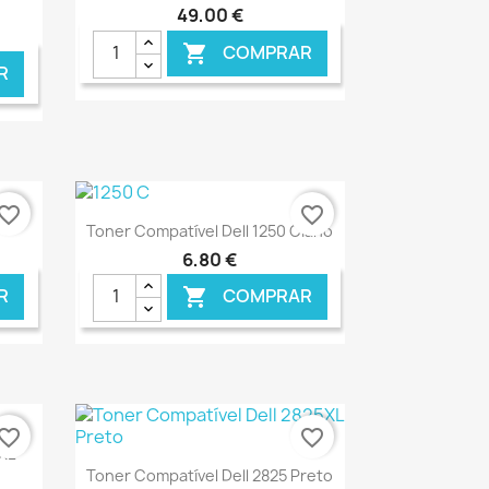
49,00 €
COMPRAR

R
vorite_border
favorite_border
Ver+

Toner Compatível Dell 1250 Ciano
6,80 €
R
COMPRAR

NLINE
€ ONLINE
vorite_border
favorite_border
0XL
Ver+

Toner Compatível Dell 2825 Preto