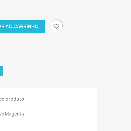
favorite_border
AR AO CARRINHO
do produto
V5
Magenta