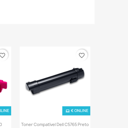
vorite_border
favorite_border
NLINE
€ ONLINE
Ver+

0
Toner Compatível Dell C5765 Preto