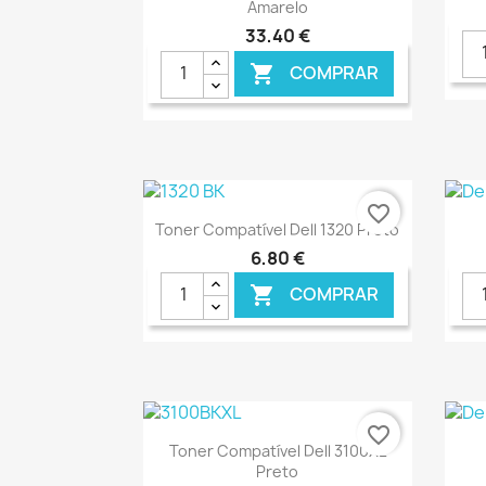
Amarelo
33,40 €
COMPRAR

favorite_border
Ver+

Toner Compatível Dell 1320 Preto
6,80 €
COMPRAR

€ ONLINE
favorite_border
Ver+

Toner Compatível Dell 3100XL
Preto