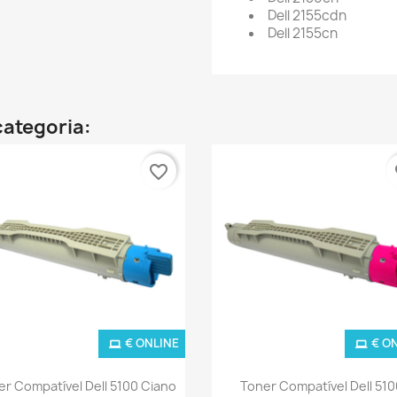
Dell 2155cdn
Dell 2155cn
categoria:
favorite_border
fa
€ ONLINE
€ O
Ver+
Ver+


er Compatível Dell 5100 Ciano
Toner Compatível Dell 510