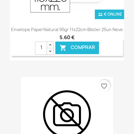
€ ONLINE
Envelope Papel Natural 95gr 11x22cm Blister 25un Neve
5,60 €
COMPRAR

favorite_border