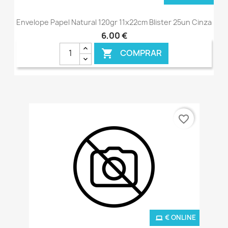
Envelope Papel Natural 120gr 11x22cm Blister 25un Cinza
6,00 €
COMPRAR

favorite_border
€ ONLINE