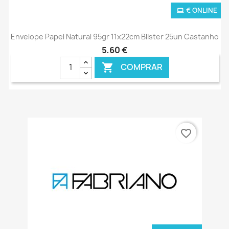
€ ONLINE
Envelope Papel Natural 95gr 11x22cm Blister 25un Castanho
5,60 €
COMPRAR

favorite_border