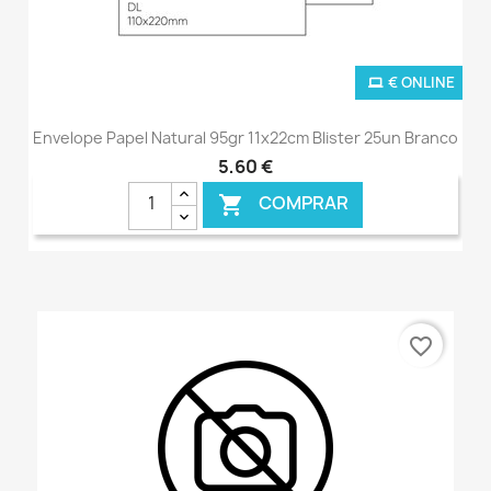
€ ONLINE
Envelope Papel Natural 95gr 11x22cm Blister 25un Branco
5,60 €
COMPRAR

favorite_border