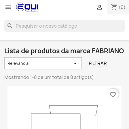
shopping_cart


(0)
search
Lista de produtos da marca FABRIANO

FILTRAR
Relevância
Mostrando 1-8 de um total de 8 artigo(s)
favorite_border