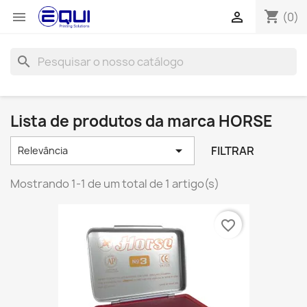
shopping_cart


(0)
search
Lista de produtos da marca HORSE

FILTRAR
Relevância
Mostrando 1-1 de um total de 1 artigo(s)
favorite_border