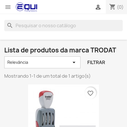
shopping_cart


(0)
search
Lista de produtos da marca TRODAT

FILTRAR
Relevância
Mostrando 1-1 de um total de 1 artigo(s)
favorite_border