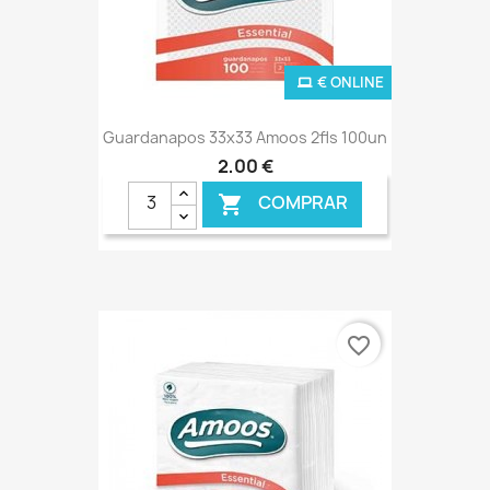
€ ONLINE
Guardanapos 33x33 Amoos 2fls 100un
2,00 €
COMPRAR

favorite_border