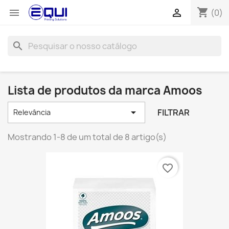
shopping_cart


(0)
search
Lista de produtos da marca Amoos

FILTRAR
Relevância
Mostrando 1-8 de um total de 8 artigo(s)
favorite_border