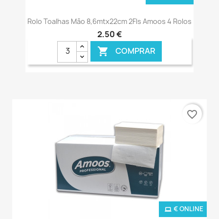
Rolo Toalhas Mão 8,6mtx22cm 2Fls Amoos 4 Rolos
2,50 €
COMPRAR

favorite_border
€ ONLINE