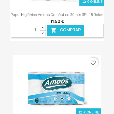
€ ONLINE
Papel Higiénico Amoos Doméstico 30mts 3Fls 18 Rolos
11,50 €
COMPRAR

favorite_border
€ ONLINE