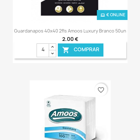
€ ONLINE
Guardanapos 40x40 2fls Amoos Luxury Branco 50un
2,00 €
COMPRAR

favorite_border