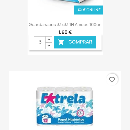
€ ONLINE
Guardanapos 33x33 1Fl Amoos 100un
1,60 €
COMPRAR

favorite_border