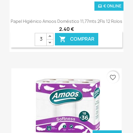
€ ONLINE
Papel Higiénico Amoos Doméstico 11,77mts 2Fls 12 Rolos
2,40 €
COMPRAR

favorite_border