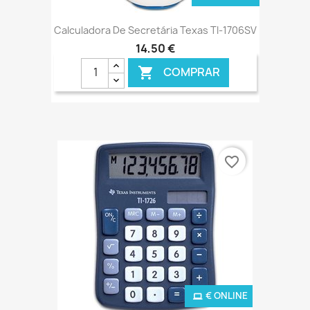
Calculadora De Secretária Texas TI-1706SV
14,50 €
COMPRAR

favorite_border
€ ONLINE