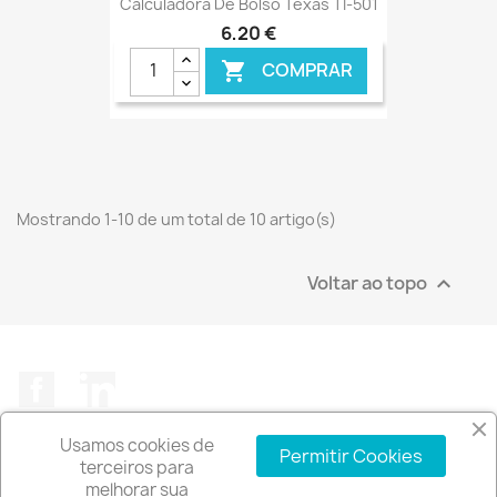
Calculadora De Bolso Texas TI-501
6,20 €
COMPRAR

Mostrando 1-10 de um total de 10 artigo(s)
Voltar ao topo

Facebook
LinkedIn
Usamos cookies de
Permitir Cookies
terceiros para
melhorar sua