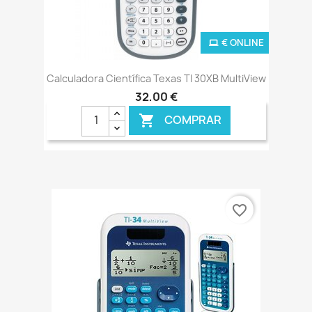
€ ONLINE
Calculadora Científica Texas TI 30XB MultiView
32,00 €
COMPRAR

favorite_border