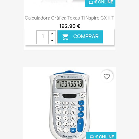
€ ONLINE
Calculadora Gráfica Texas TI Nspire CX II-T
192,90 €
COMPRAR

favorite_border
€ ONLINE