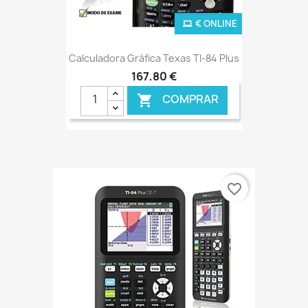
€ ONLINE
Calculadora Gráfica Texas TI-84 Plus
167,80 €
COMPRAR

favorite_border