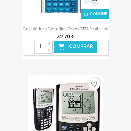
€ ONLINE
Calculadora Científica Texas TI34 Multiview
32,70 €
COMPRAR

favorite_border