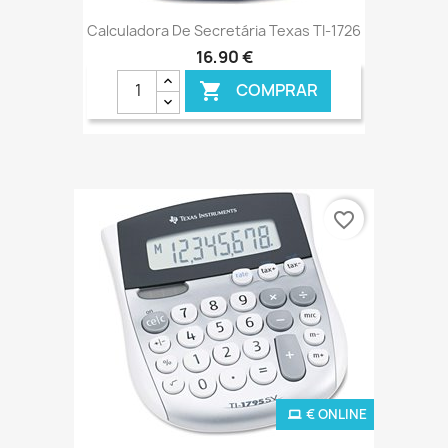
Calculadora De Secretária Texas TI-1726
16,90 €
COMPRAR

favorite_border
€ ONLINE