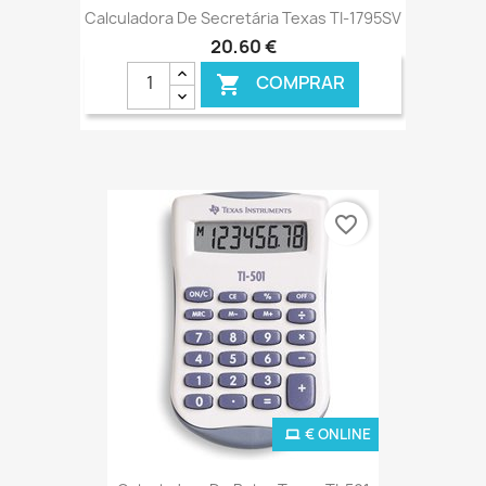
Calculadora De Secretária Texas TI-1795SV
20,60 €
COMPRAR

favorite_border
€ ONLINE