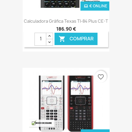
€ ONLINE
Calculadora Gráfica Texas TI-84 Plus CE-T
186,90 €
COMPRAR

favorite_border