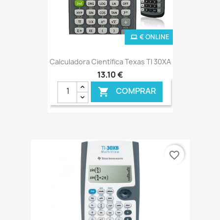
€ ONLINE
Calculadora Científica Texas TI 30XA
13,10 €
COMPRAR

favorite_border