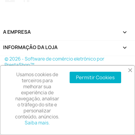
A EMPRESA

INFORMAÇÃO DA LOJA
keyboard_arrow_down
© 2026 - Software de comércio eletrónico por
PrestaShop™
Usamos cookies de
Permitir Cookies
terceiros para
melhorar sua
experiência de
navegação, analisar
o tráfego do site e
personalizar
conteúdo, anúncios.
Saiba mais.