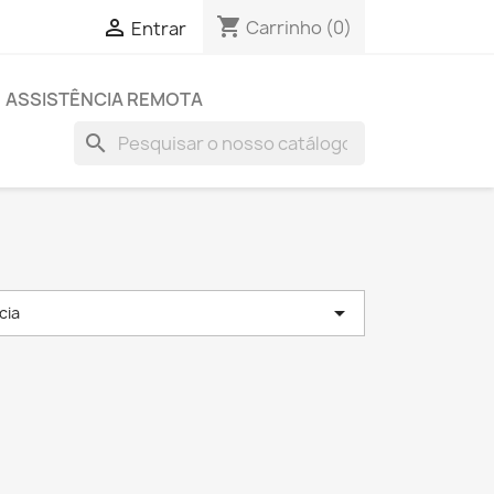
shopping_cart

Carrinho
(0)
Entrar
ASSISTÊNCIA REMOTA
search

cia