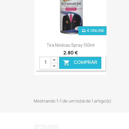
€ ONLINE
Ver+

Tira Nódoas Spray 150ml
2,80 €
COMPRAR

Mostrando 1-1 de um total de 1 artigo(s)
Facebook
LinkedIn