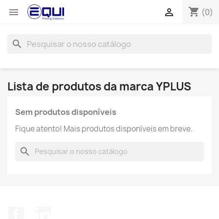
shopping_cart


(0)
search
Lista de produtos da marca YPLUS
Sem produtos disponíveis
Fique atento! Mais produtos disponíveis em breve.
search
Facebook
LinkedIn