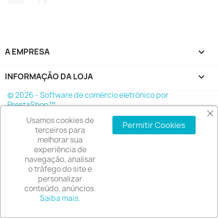
A EMPRESA

INFORMAÇÃO DA LOJA
keyboard_arrow_down
© 2026 - Software de comércio eletrónico por
PrestaShop™
Usamos cookies de
Permitir Cookies
terceiros para
melhorar sua
experiência de
navegação, analisar
o tráfego do site e
personalizar
conteúdo, anúncios.
Saiba mais.