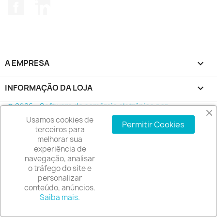
Facebook
LinkedIn
A EMPRESA

INFORMAÇÃO DA LOJA
keyboard_arrow_down
© 2026 - Software de comércio eletrónico por
PrestaShop™
Usamos cookies de
Permitir Cookies
terceiros para
melhorar sua
experiência de
navegação, analisar
o tráfego do site e
personalizar
conteúdo, anúncios.
Saiba mais.