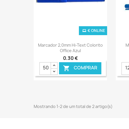
€ ONLINE
Ver+

Marcador 2,0mm Hi-Text Colorito
M
Office Azul
0,30 €
COMPRAR

Mostrando 1-2 de um total de 2 artigo(s)