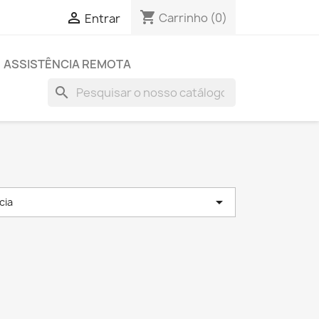
shopping_cart

Carrinho
(0)
Entrar
ASSISTÊNCIA REMOTA
search

cia