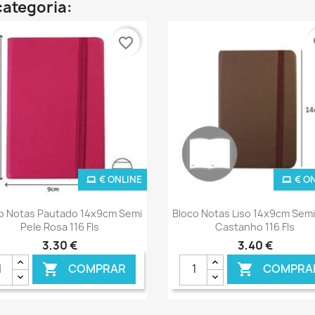
categoria:
favorite_border
fa
€ ONLINE
€ O
Ver+
Ver+


o Notas Pautado 14x9cm Semi
Bloco Notas Liso 14x9cm Semi
Pele Rosa 116 Fls
Castanho 116 Fls
3,30 €
3,40 €
COMPRAR
COMPRA

