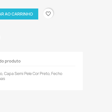
favorite_border
AR AO CARRINHO
do produto
o, Capa Semi Pele Cor Preto, Fecho
has