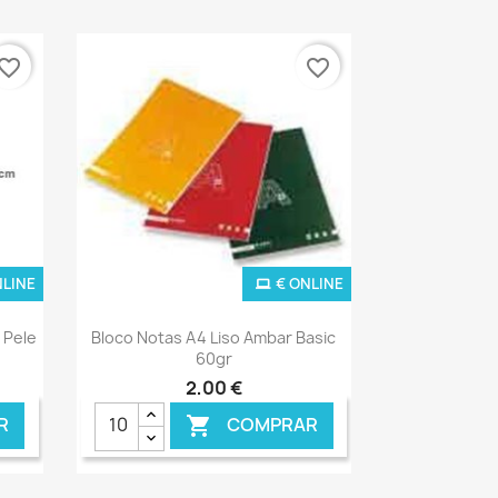
vorite_border
favorite_border
NLINE
€ ONLINE
Ver+

 Pele
Bloco Notas A4 Liso Ambar Basic
60gr
2,00 €
R
COMPRAR
