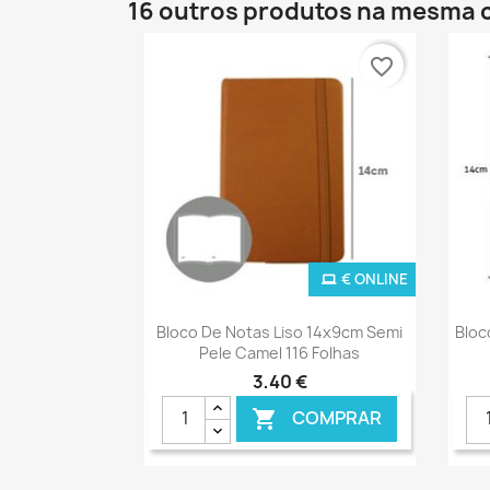
16 outros produtos na mesma 
favorite_border
€ ONLINE
Ver+

Bloco De Notas Liso 14x9cm Semi
Bloc
Pele Camel 116 Folhas
3,40 €
COMPRAR
