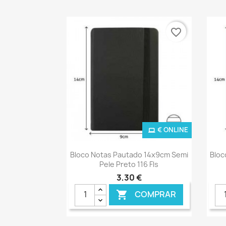
favorite_border
€ ONLINE
Ver+

Bloco Notas Pautado 14x9cm Semi
Bloc
Pele Preto 116 Fls
3,30 €
COMPRAR
