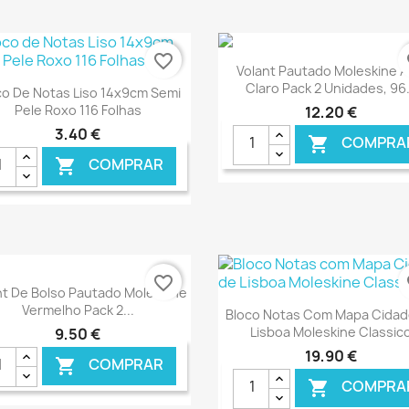
favorite_border
fa
Ver+

Volant Pautado Moleskine A
Ver+

Claro Pack 2 Unidades, 96.
co De Notas Liso 14x9cm Semi
Pele Roxo 116 Folhas
12,20 €
3,40 €
COMPRA

COMPRAR

€ ONLINE
€ O
favorite_border
fa
Ver+

nt De Bolso Pautado Moleskine
Ver+

Vermelho Pack 2...
Bloco Notas Com Mapa Cidad
Lisboa Moleskine Classic
9,50 €
19,90 €
COMPRAR

COMPRA
