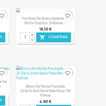
vorite_border
favorite_border
Ver+

zul
Portfolio De Bolso Moleskine,
..
Fecho Elastico, 6 Bolsas,...
16,10 €
R
COMPRAR

NLINE
€ ONLINE
vorite_border
favorite_border
e De
Ver+

o
Bloco De Notas Pautado
21,5x14,5cm Semi Pele Roxo 116
Folhas
R
4,90 €