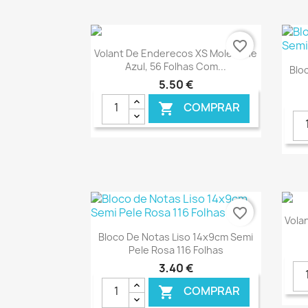
favorite_border
Ver+

Volant De Enderecos XS Moleskine
Azul, 56 Folhas Com...
Blo
5,50 €
COMPRAR

€ ONLINE
favorite_border
Vola
Ver+

Bloco De Notas Liso 14x9cm Semi
Pele Rosa 116 Folhas
3,40 €
COMPRAR
