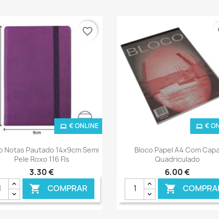
favorite_border
fa
€ ONLINE
€ O
Ver+
Ver+


o Notas Pautado 14x9cm Semi
Bloco Papel A4 Com Cap
Pele Roxo 116 Fls
Quadriculado
3,30 €
6,00 €
COMPRAR
COMPRA

