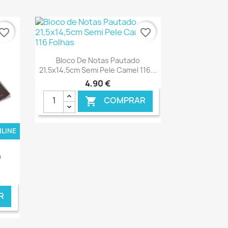
vorite_border
favorite_border
Ver+

Bloco De Notas Pautado
21,5x14,5cm Semi Pele Camel 116...
4,90 €
COMPRAR

NLINE
€ ONLINE
a
R