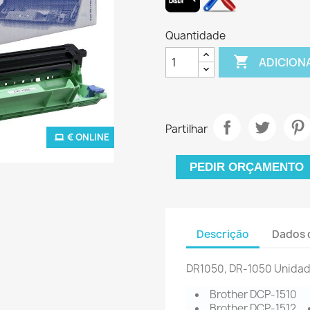
Quantidade

ADICION
Partilhar
€ ONLINE
PEDIR ORÇAMENTO
Descrição
Dados 
DR1050, DR-1050 Unida
Brother DCP-1510
Brother DCP-1512