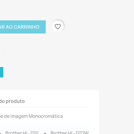
favorite_border
AR AO CARRINHO
do produto
de de Imagem Monocromática
Brother HL-1110
Brother HL-1212W