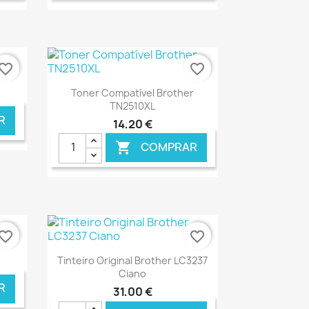
NLINE
€ ONLINE
vorite_border
favorite_border
Ver+

Toner Compatível Brother
TN2510XL
R
14,20 €
COMPRAR

NLINE
€ ONLINE
vorite_border
favorite_border
Ver+

Tinteiro Original Brother LC3237
Ciano
R
31,00 €