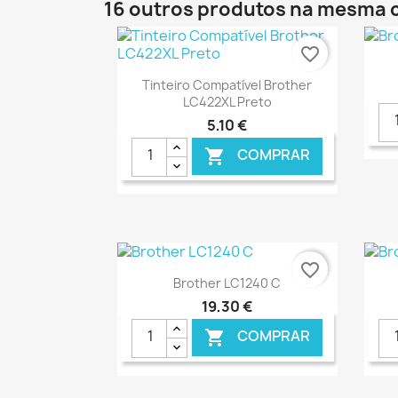
16 outros produtos na mesma 
favorite_border
Ver+

Tinteiro Compatível Brother
LC422XL Preto
5,10 €
COMPRAR

€ ONLINE
favorite_border
Ver+

Brother LC1240 C
19,30 €
COMPRAR
