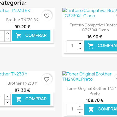
categoria:
favorite_border
fa
Ver+

Brother TN230 BK
Ver+

Tinteiro Compatível Broth
90,20 €
LC3239XL Ciano
COMPRAR

16,90 €
COMPRA

€ ONLINE
€ O
favorite_border
fa
Ver+

Brother TN230 Y
Ver+

Toner Original Brother TN2
87,30 €
Preto
COMPRAR

109,70 €
COMPRA
