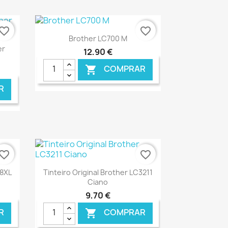
vorite_border
favorite_border
Ver+

Brother LC700 M
er
12,90 €
COMPRAR

R
NLINE
€ ONLINE
vorite_border
favorite_border
Ver+

48XL
Tinteiro Original Brother LC3211
Ciano
9,70 €
R
COMPRAR
