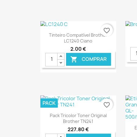
€ ONLINE
favorite_border
Ver+

Tinteiro Compatível Brother
LC1240 Ciano
2,00 €
COMPRAR

€ ONLINE
PACK
favorite_border
Ver+

Pack Tricolor Toner Original
Brother TN241
E
227,80 €