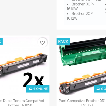
Brother DCP-
1610W
Brother DCP-
1612W
K
PACK
favorite_border
€ ONLINE
€ 
Ver+
Ver+


ck Duplo Toners Compatível
Pack Compatível Brother DR1
Brother TN1050
TN1050