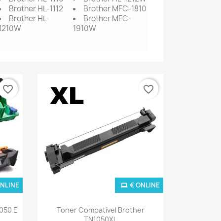
Brother HL-1112
Brother MFC-1810
Brother HL-
Brother MFC-
1210W
1910W
favorite_border
favorite_border
ONLINE
€ ONLINE
Ver+

050 E
Toner Compatível Brother
TN1050XL