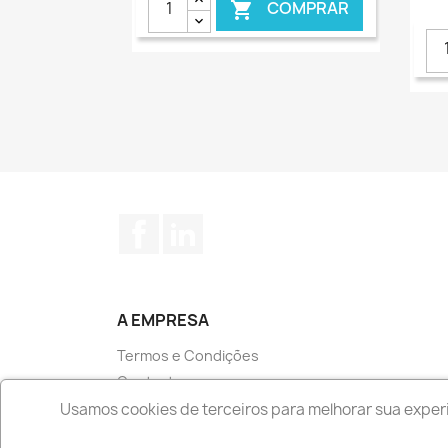
COMPRAR

€ ONLINE
Facebook
LinkedIn
A EMPRESA
Termos e Condições
Contacte-nos
Livro de Reclamações
Usamos cookies de terceiros para melhorar sua experi