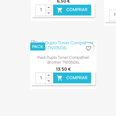
6,50 €
COMPRAR

PACK
favorite_border
Ver+

Pack Duplo Toner Compatível
Brother TN1050XL
13,50 €
COMPRAR

€ ONLINE