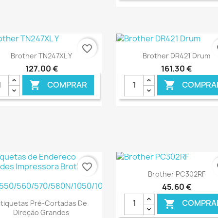
€ ONLINE
€ O
favorite_border
fa
Ver+
Ver+


Brother TN247XL Y
Brother DR421 Drum
127,00 €
161,30 €
COMPRAR
COMPRA


€ ONLINE
€ O
favorite_border
fa
Ver+

Brother PC302RF
45,60 €
Ver+

COMPRA

tiquetas Pré-Cortadas De
Direção Grandes