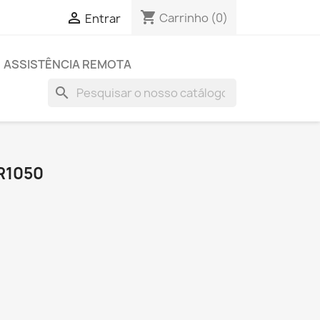
shopping_cart

Carrinho
(0)
Entrar
ASSISTÊNCIA REMOTA
search
R1050