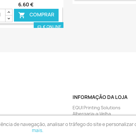
6,60 €
COMPRAR

€ ONLINE
€ O
INFORMAÇÃO DA LOJA
EQUI Printing Solutions
Albergaria-a-Velha
Portugal
ência de navegação, analisar o tráfego do site e personalizar
Envie-nos um e-mail:
geral@eq
mais.
© 2026 - Software de comércio eletrónico por PrestaShop™