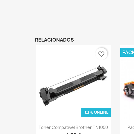
RELACIONADOS
PAC
favorite_border
€ ONLINE
Ver+

Toner Compatível Brother TN1050
Pa