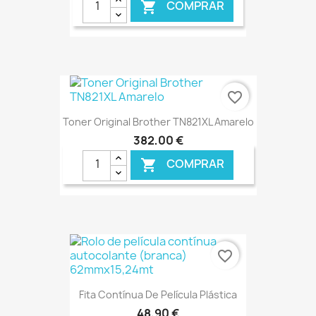
COMPRAR

€ ONLINE
favorite_border
Toner Original Brother TN821XL Amarelo
382,00 €
COMPRAR

€ ONLINE
favorite_border
Fita Contínua De Película Plástica
48,90 €