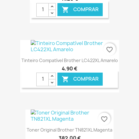
COMPRAR

€ ONLINE
favorite_border
Tinteiro Compatível Brother LC422XL Amarelo
4,90 €
COMPRAR

€ ONLINE
favorite_border
Toner Original Brother TN821XL Magenta
382,00 €