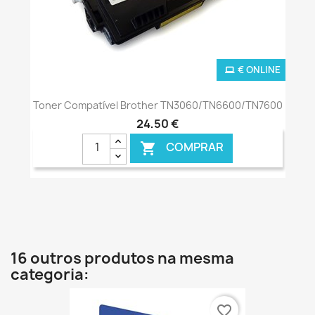
€ ONLINE
Toner Compatível Brother TN3060/TN6600/TN7600
24,50 €
COMPRAR

16 outros produtos na mesma
categoria:
favorite_border