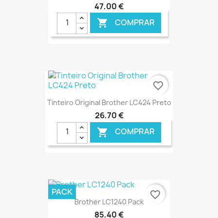
47,00 €
COMPRAR

€ ONLINE
favorite_border
Tinteiro Original Brother LC424 Preto
26,70 €
COMPRAR

€ ONLINE
PACK
favorite_border
Brother LC1240 Pack
85,40 €