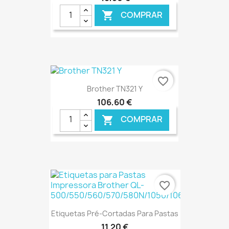
COMPRAR

€ ONLINE
favorite_border
Brother TN321 Y
106,60 €
COMPRAR

€ ONLINE
favorite_border
Etiquetas Pré-Cortadas Para Pastas
11,20 €