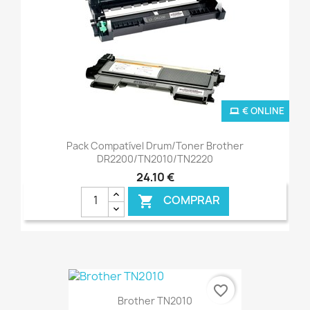
€ ONLINE
Pack Compatível Drum/Toner Brother
DR2200/TN2010/TN2220
24,10 €
COMPRAR

favorite_border
Brother TN2010