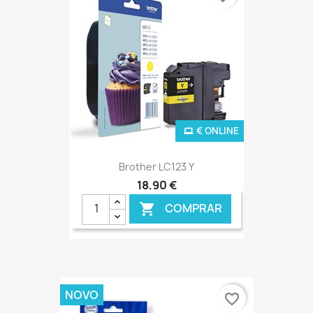
€ ONLINE
Brother LC123 Y
18,90 €
COMPRAR

NOVO
favorite_border