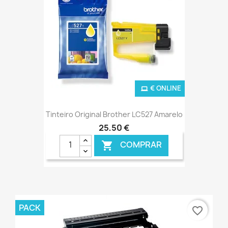
€ ONLINE
Tinteiro Original Brother LC527 Amarelo
25,50 €
COMPRAR

PACK
favorite_border