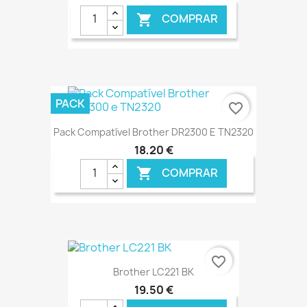
COMPRAR

€ ONLINE
PACK
favorite_border
Pack Compatível Brother DR2300 E TN2320
18,20 €
COMPRAR

€ ONLINE
favorite_border
Brother LC221 BK
19,50 €