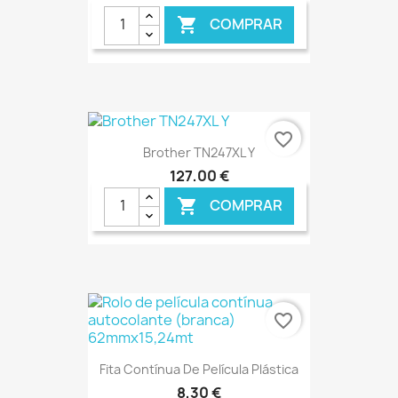
COMPRAR

€ ONLINE
favorite_border
Brother TN247XL Y
127,00 €
COMPRAR

€ ONLINE
favorite_border
Fita Contínua De Película Plástica
8,30 €