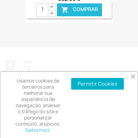
COMPRAR

€ ONLINE
Facebook
LinkedIn
Usamos cookies de
Permitir Cookies
terceiros para
melhorar sua
experiência de
A EMPRESA

navegação, analisar
o tráfego do site e
INFORMAÇÃO DA LOJA
keyboard_arrow_down
personalizar
conteúdo, anúncios.
© 2026 - Software de comércio eletrónico por
Saiba mais.
PrestaShop™