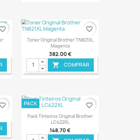
NLINE
€ ONLINE
vorite_border
favorite_border
Ver+

er
Toner Original Brother TN821XL
Magenta
382,00 €
R
COMPRAR

NLINE
€ ONLINE
PACK
vorite_border
favorite_border
Ver+

Pack Tinteiros Original Brother
LC422XL
R
148,70 €