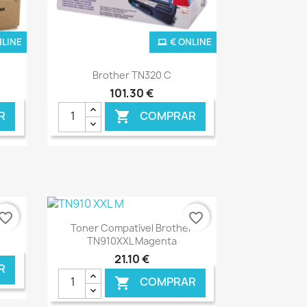
NLINE
€ ONLINE
Ver+

Brother TN320 C
101,30 €
R
COMPRAR

vorite_border
favorite_border
Ver+

Toner Compatível Brother
TN910XXL Magenta
21,10 €
R
COMPRAR
