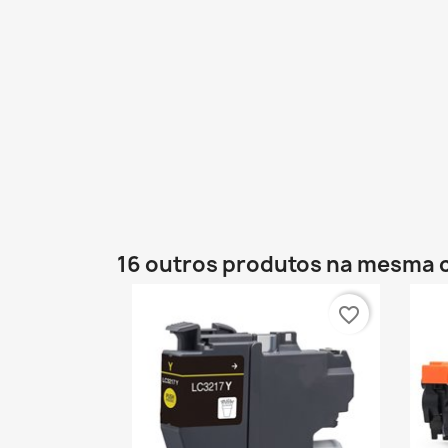
16 outros produtos na mesma 
favorite_border