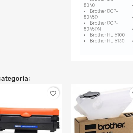
8040
Brother DCP-
8045D
Brother DCP-
8045DN
Brother HL-5100
Brother HL-5130
categoria:
favorite_border
fa