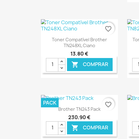
€ ONLINE
favorite_border
Ver+

Toner Compatível Brother
To
TN248XL Ciano
13,80 €
COMPRAR

€ ONLINE
PACK
favorite_border
Ver+

Brother TN243 Pack
230,90 €
COMPRAR
