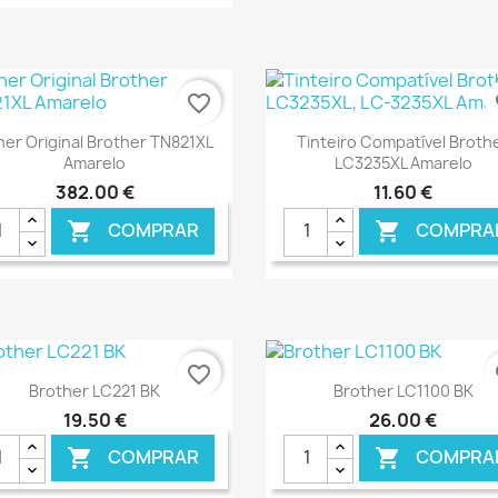
€ ONLINE
€ O
favorite_border
fa
Ver+
Ver+


ner Original Brother TN821XL
Tinteiro Compatível Broth
Amarelo
LC3235XL Amarelo
382,00 €
11,60 €
COMPRAR
COMPRA


€ ONLINE
€ O
favorite_border
fa
Ver+
Ver+


Brother LC221 BK
Brother LC1100 BK
19,50 €
26,00 €
COMPRAR
COMPRA

