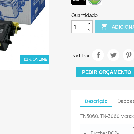
Quantidade

ADICION
Partilhar
€ ONLINE
PEDIR ORÇAMENTO
Descrição
Dados 
TN3060, TN-3060 Monoc
Brother DCP-