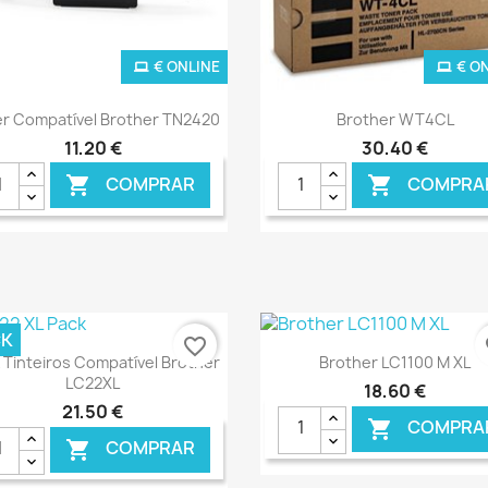
€ ONLINE
€ O
Ver+
Ver+


r Compatível Brother TN2420
Brother WT4CL
11,20 €
30,40 €
COMPRAR
COMPRA


CK
favorite_border
fa
Ver+
Ver+


 Tinteiros Compatível Brother
Brother LC1100 M XL
LC22XL
18,60 €
21,50 €
COMPRA

COMPRAR
