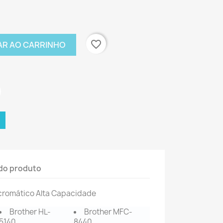
favorite_border
AR AO CARRINHO
do produto
romático Alta Capacidade
Brother HL-
Brother MFC-
5140
8440