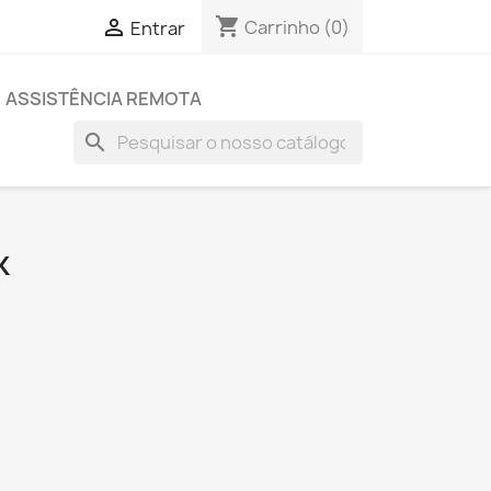
shopping_cart

Carrinho
(0)
Entrar
ASSISTÊNCIA REMOTA
search
K