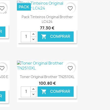
PACK
vorite_border
favorite_border
N326
Ver+

Pack Tinteiros Original Brother
LC424
77,30 €
R
COMPRAR

NLINE
€ ONLINE
vorite_border
favorite_border
Ver+

400 E
Toner Original Brother TN2510XL
100,80 €
COMPRAR

R