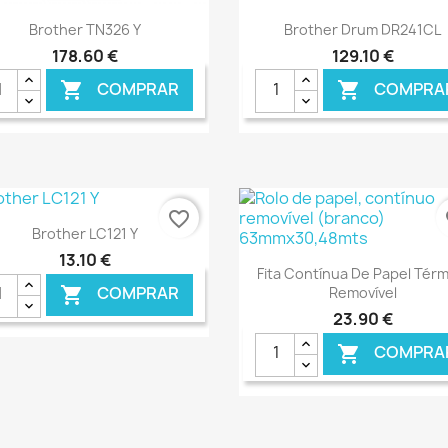
Ver+
Ver+


Brother TN326 Y
Brother Drum DR241CL
178,60 €
129,10 €
COMPRAR
COMPRA


favorite_border
fa
Ver+

Brother LC121 Y
13,10 €
Ver+

Fita Contínua De Papel Térm
COMPRAR

Removível
23,90 €
COMPRA

€ ONLINE
€ O