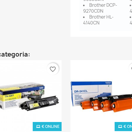
Brother DCP-
9270CDN
Brother HL-
4140CN
categoria:
favorite_border
fa
€ ONLINE
€ O