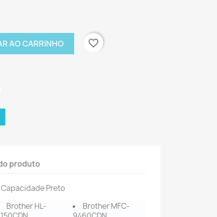
favorite_border
AR AO CARRINHO
do produto
 Capacidade Preto
Brother HL-
Brother MFC-
4150CDN
9460CDN