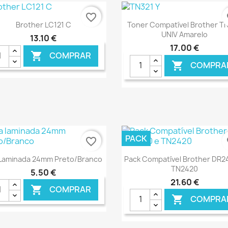
favorite_border
fa
Ver+
Ver+


Brother LC121 C
Toner Compatível Brother T
UNIV Amarelo
13,10 €
17,00 €
COMPRAR

COMPRA

€ ONLINE
€ O
PACK
favorite_border
fa
Ver+
Ver+


 Laminada 24mm Preto/Branco
Pack Compatível Brother DR2
TN2420
5,50 €
21,60 €
COMPRAR

COMPRA
