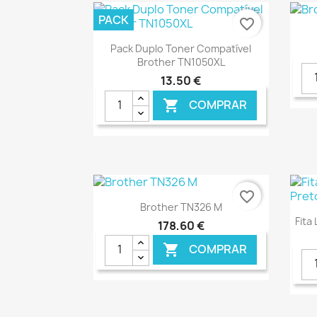
PACK
favorite_border
Ver+

Pack Duplo Toner Compatível
Brother TN1050XL
13,50 €
COMPRAR

€ ONLINE
favorite_border
Ver+

Brother TN326 M
Fita
178,60 €
COMPRAR
