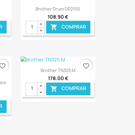
Ver+

Brother Drum DR2100
108,90 €
R
COMPRAR

vorite_border
favorite_border
Ver+

Brother TN325 M
178,00 €
ico
COMPRAR

R
NLINE
€ ONLINE