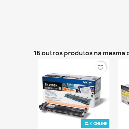
16 outros produtos na mesma 
favorite_border
€ ONLINE