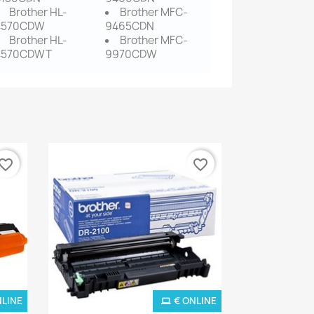
Brother HL-
Brother MFC-
4570CDW
9465CDN
Brother HL-
Brother MFC-
4570CDWT
9970CDW
vorite_border
favorite_border
NLINE
€ ONLINE