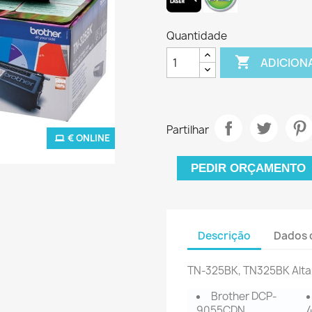
Quantidade

ADICION
Partilhar
€ ONLINE
PEDIR ORÇAMENTO
Descrição
Dados 
TN-325BK, TN325BK
Alta
Brother DCP-
9055CDN