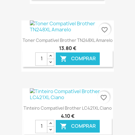
€ ONLINE
favorite_border
Toner Compatível Brother TN248XL Amarelo
13,80 €
COMPRAR

€ ONLINE
favorite_border
Tinteiro Compatível Brother LC421XL Ciano
4,10 €
COMPRAR
