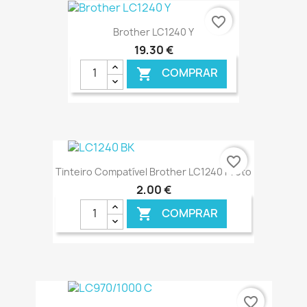
€ ONLINE
favorite_border
Brother LC1240 Y
19,30 €
COMPRAR

€ ONLINE
favorite_border
Tinteiro Compatível Brother LC1240 Preto
2,00 €
COMPRAR

€ ONLINE
favorite_border