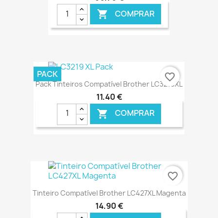
COMPRAR

€ ONLINE
PACK
favorite_border
Pack Tinteiros Compatível Brother LC3219XL
11,40 €
COMPRAR

€ ONLINE
favorite_border
Tinteiro Compatível Brother LC427XL Magenta
14,90 €