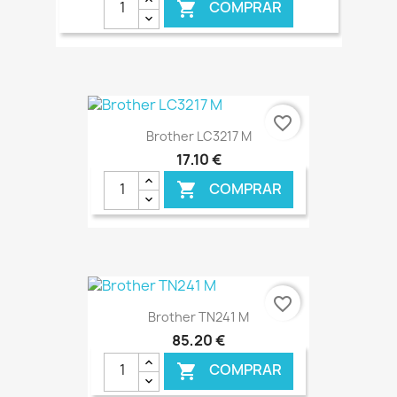
COMPRAR

€ ONLINE
favorite_border
Brother LC3217 M
17,10 €
COMPRAR

€ ONLINE
favorite_border
Brother TN241 M
85,20 €
COMPRAR
