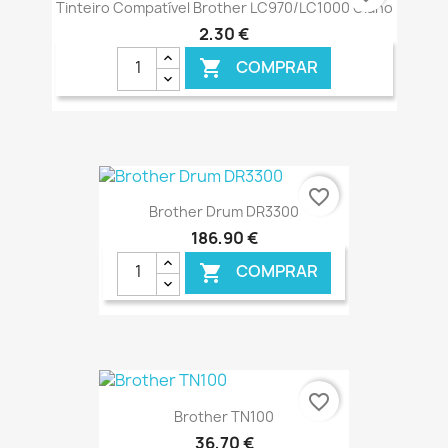
Tinteiro Compatível Brother LC970/LC1000 Ciano
2,30 €
COMPRAR

€ ONLINE
favorite_border
Brother Drum DR3300
186,90 €
COMPRAR

€ ONLINE
favorite_border
Brother TN100
36,70 €