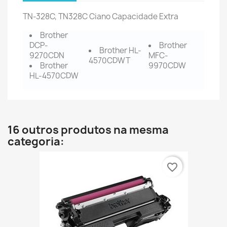
TN-328C, TN328C Ciano Capacidade Extra
Brother
DCP-
Brother
Brother HL-
9270CDN
MFC-
4570CDWT
Brother
9970CDW
HL-4570CDW
16 outros produtos na mesma
categoria:
favorite_border