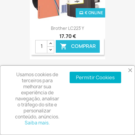
€ ONLINE
Brother LC223 Y
17,70 €
COMPRAR

Usamos cookies de
Permitir Cookies
terceiros para
favorite_border
melhorar sua
HP 05A
experiência de
129,40 €
navegação, analisar
o tráfego do site e
COMPRAR

personalizar
conteúdo, anúncios.
Saiba mais.