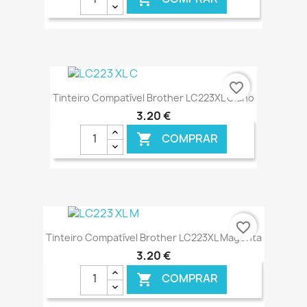
€ ONLINE
favorite_border
Tinteiro Compatível Brother LC223XL Ciano
3,20 €
COMPRAR

€ ONLINE
favorite_border
Tinteiro Compatível Brother LC223XL Magenta
3,20 €
COMPRAR
