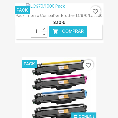
€ ONLINE
PACK
favorite_border
Pack Tinteiro Compatível Brother LC970/LC1000
8,10 €
COMPRAR

€ ONLINE
PACK
favorite_border
€ ONLINE