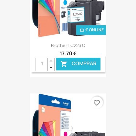
€ ONLINE
Brother LC223 C
17,70 €
COMPRAR

favorite_border