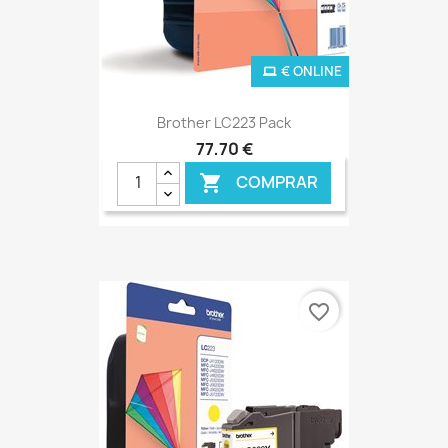
€ ONLINE
Brother LC223 Pack
77,70 €
COMPRAR

favorite_border