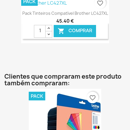
PACK
favorite_border
Pack Tinteiros Compatível Brother LC427XL
45,40 €
COMPRAR

€ ONLINE
Clientes que compraram este produto
também compraram:
PACK
favorite_border