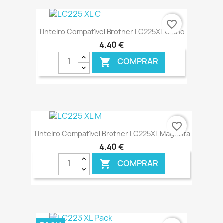
€ ONLINE
favorite_border
Tinteiro Compatível Brother LC225XL Ciano
4,40 €
COMPRAR

€ ONLINE
favorite_border
Tinteiro Compatível Brother LC225XL Magenta
4,40 €
COMPRAR

€ ONLINE