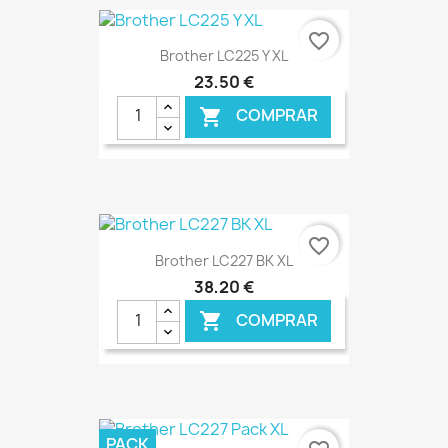
€ ONLINE
favorite_border
Brother LC225 Y XL
23,50 €
COMPRAR

€ ONLINE
favorite_border
Brother LC227 BK XL
38,20 €
COMPRAR

€ ONLINE
PACK