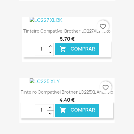
€ ONLINE
favorite_border
Tinteiro Compatível Brother LC227XL Preto
5,70 €
COMPRAR

€ ONLINE
favorite_border
Tinteiro Compatível Brother LC225XL Amarelo
4,40 €
COMPRAR
