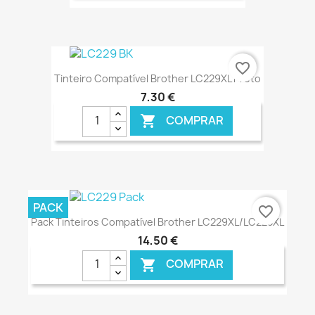
€ ONLINE
favorite_border
Tinteiro Compatível Brother LC229XL Preto
7,30 €
COMPRAR

€ ONLINE
PACK
favorite_border
Pack Tinteiros Compatível Brother LC229XL/LC225XL
14,50 €
COMPRAR
