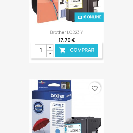
€ ONLINE
Brother LC223 Y
17,70 €
COMPRAR

favorite_border