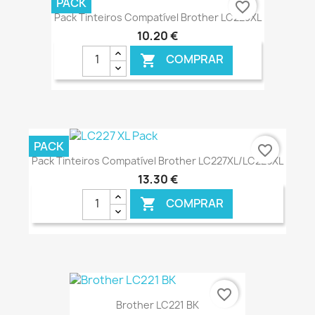
PACK
favorite_border
Pack Tinteiros Compatível Brother LC223XL
10,20 €
COMPRAR

€ ONLINE
PACK
favorite_border
Pack Tinteiros Compatível Brother LC227XL/LC225XL
13,30 €
COMPRAR

€ ONLINE
favorite_border
Brother LC221 BK