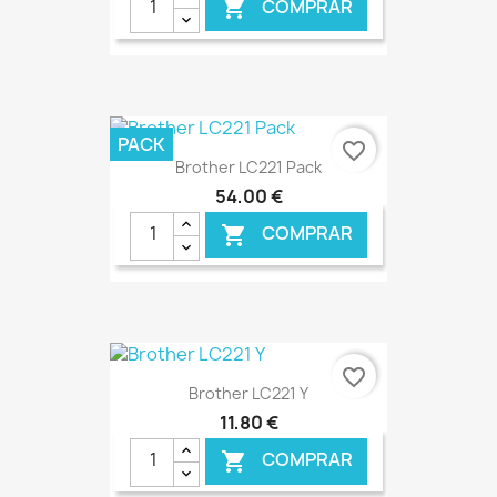
COMPRAR

€ ONLINE
PACK
favorite_border
Brother LC221 Pack
54,00 €
COMPRAR

€ ONLINE
favorite_border
Brother LC221 Y
11,80 €
COMPRAR
