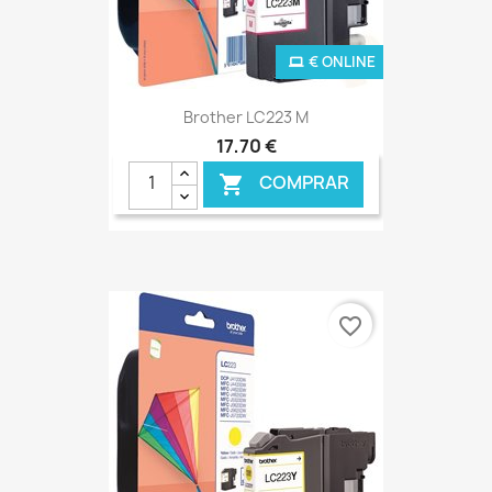
€ ONLINE
Brother LC223 M
17,70 €
COMPRAR

favorite_border