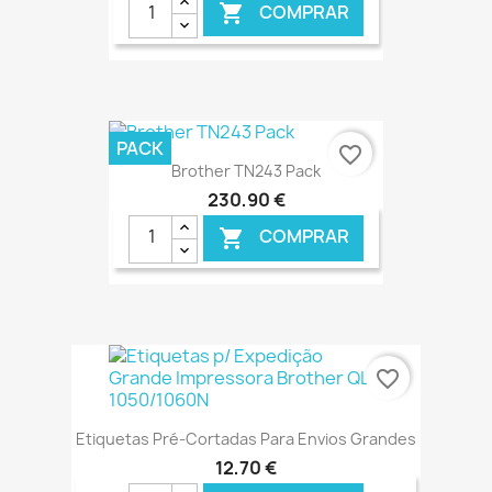
COMPRAR

€ ONLINE
PACK
favorite_border
Brother TN243 Pack
230,90 €
COMPRAR

€ ONLINE
favorite_border
Etiquetas Pré-Cortadas Para Envios Grandes
12,70 €