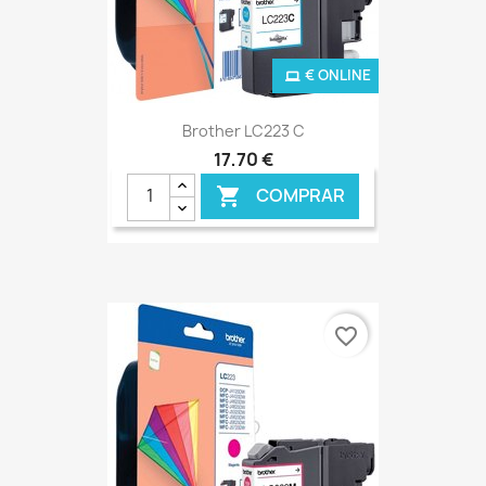
€ ONLINE
Brother LC223 C
17,70 €
COMPRAR

favorite_border