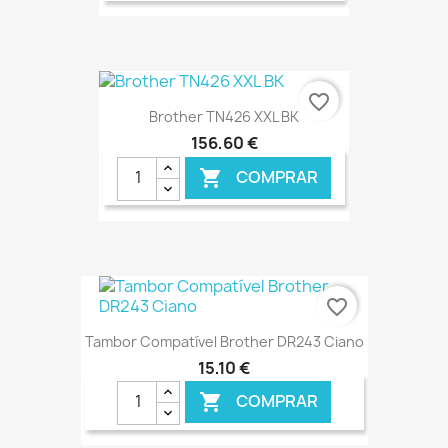
€ ONLINE
favorite_border
Brother TN426 XXL BK
156,60 €
COMPRAR

€ ONLINE
favorite_border
Tambor Compatível Brother DR243 Ciano
15,10 €
COMPRAR
