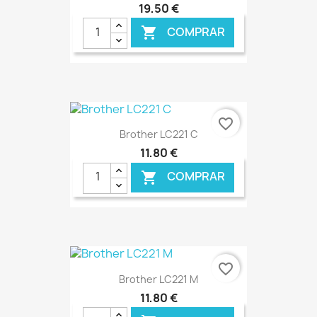
19,50 €
COMPRAR

€ ONLINE
favorite_border
Brother LC221 C
11,80 €
COMPRAR

€ ONLINE
favorite_border
Brother LC221 M
11,80 €