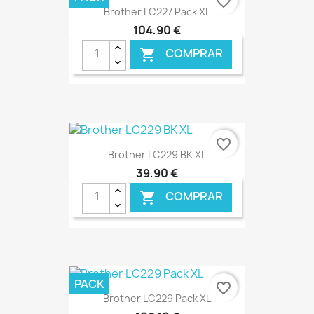
favorite_border
Brother LC227 Pack XL
104,90 €
COMPRAR

€ ONLINE
favorite_border
Brother LC229 BK XL
39,90 €
COMPRAR

€ ONLINE
PACK
favorite_border
Brother LC229 Pack XL