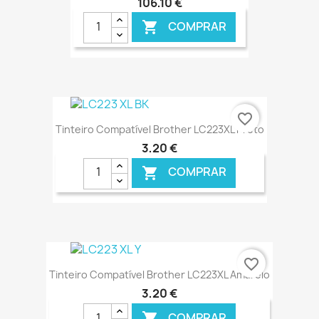
106,10 €
COMPRAR

€ ONLINE
favorite_border
Tinteiro Compatível Brother LC223XL Preto
3,20 €
COMPRAR

€ ONLINE
favorite_border
Tinteiro Compatível Brother LC223XL Amarelo
3,20 €
COMPRAR
