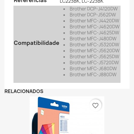
Referências
LC223BK, LC-223BK
Brother DCP-J4120DW
Brother
DCP-J562DW
Brother
MFC-J4420DW
Brother
MFC-J4620DW
Brother
MFC-J4625DW
Brother
MFC-J480DW
Compatibilidade
Brother
MFC-J5320DW
Brother
MFC-J5620DW
Brother
MFC-J5625DW
Brother
MFC-J5720DW
Brother
MFC-J680DW
Brother
MFC-J880DW
RELACIONADOS
favorite_border