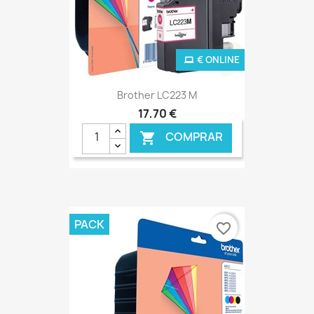
€ ONLINE
Brother LC223 M
17,70 €
COMPRAR

PACK
favorite_border