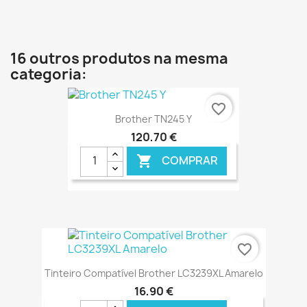
€ ONLINE
16 outros produtos na mesma
categoria:
favorite_border
Brother TN245 Y
120,70 €
COMPRAR

€ ONLINE
favorite_border
Tinteiro Compatível Brother LC3239XL Amarelo
16,90 €