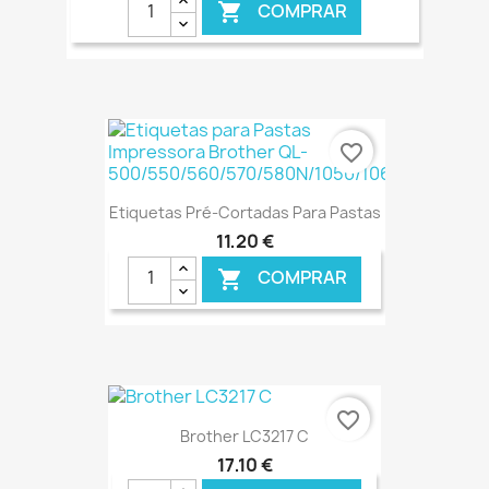
COMPRAR

€ ONLINE
favorite_border
Etiquetas Pré-Cortadas Para Pastas
11,20 €
COMPRAR

€ ONLINE
favorite_border
Brother LC3217 C
17,10 €