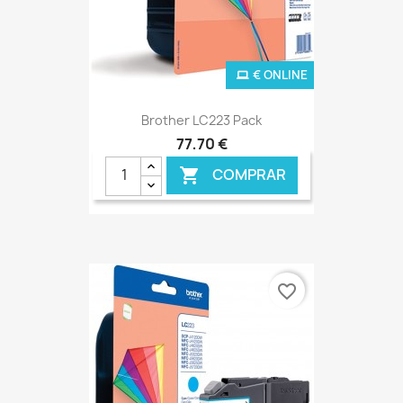
€ ONLINE
Brother LC223 Pack
77,70 €
COMPRAR

favorite_border