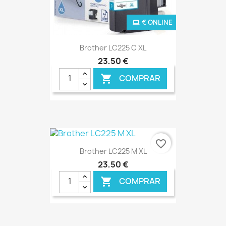
€ ONLINE
Brother LC225 C XL
23,50 €
COMPRAR

favorite_border
Brother LC225 M XL
23,50 €
COMPRAR
