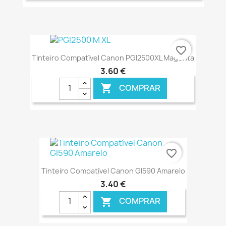
€ ONLINE
favorite_border
Tinteiro Compatível Canon PGI2500XL Magenta
3,60 €
COMPRAR

€ ONLINE
favorite_border
Tinteiro Compatível Canon GI590 Amarelo
3,40 €
COMPRAR
