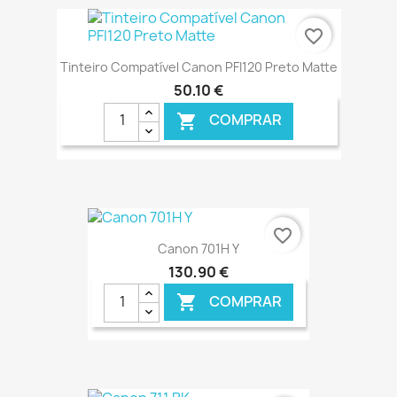
€ ONLINE
favorite_border
Tinteiro Compatível Canon PFI120 Preto Matte
50,10 €
COMPRAR

€ ONLINE
favorite_border
Canon 701H Y
130,90 €
COMPRAR
