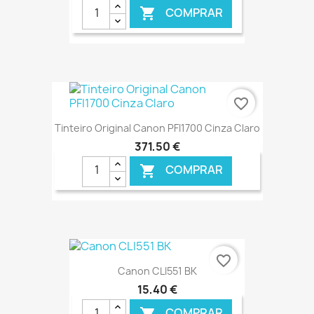
COMPRAR

€ ONLINE
favorite_border
Tinteiro Original Canon PFI1700 Cinza Claro
371,50 €
COMPRAR

€ ONLINE
favorite_border
Canon CLI551 BK
15,40 €
COMPRAR
