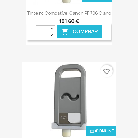
Tinteiro Compatível Canon PFI706 Ciano
101,60 €
COMPRAR

favorite_border
€ ONLINE