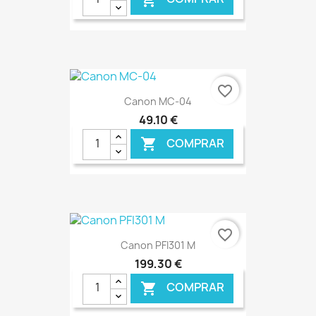
€ ONLINE
favorite_border
Canon MC-04
49,10 €
COMPRAR

€ ONLINE
favorite_border
Canon PFI301 M
199,30 €
COMPRAR
