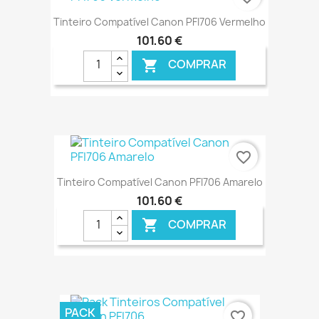
Tinteiro Compatível Canon PFI706 Vermelho
101,60 €
COMPRAR

€ ONLINE
favorite_border
Tinteiro Compatível Canon PFI706 Amarelo
101,60 €
COMPRAR

€ ONLINE
PACK
favorite_border