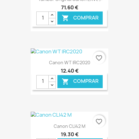
71,60 €
COMPRAR

€ ONLINE
favorite_border
Canon WT IRC2020
12,40 €
COMPRAR

€ ONLINE
favorite_border
Canon CLI42 M
19,30 €