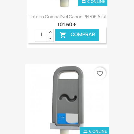
€ ONLINE
Tinteiro Compatível Canon PFI706 Azul
101,60 €
COMPRAR

favorite_border
€ ONLINE