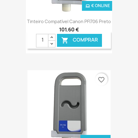
€ ONLINE
Tinteiro Compatível Canon PFI706 Preto
101,60 €
COMPRAR

favorite_border