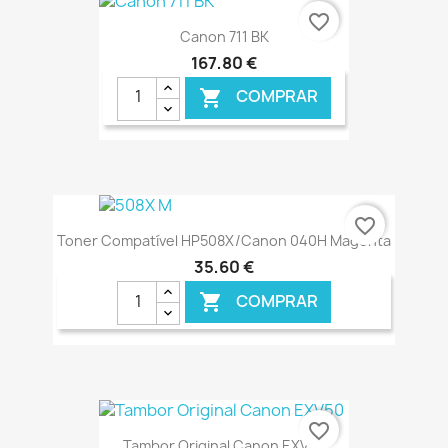
€ ONLINE
favorite_border
Canon 711 BK
167,80 €
COMPRAR

€ ONLINE
favorite_border
Toner Compatível HP508X/Canon 040H Magenta
35,60 €
COMPRAR

€ ONLINE
favorite_border
Tambor Original Canon EXV50