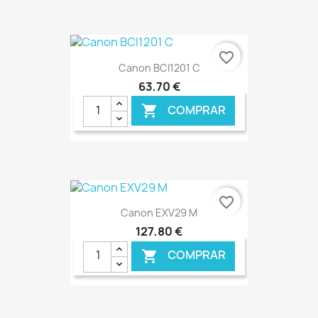
€ ONLINE
favorite_border
Canon BCI1201 C
63,70 €
COMPRAR

€ ONLINE
favorite_border
Canon EXV29 M
127,80 €
COMPRAR
