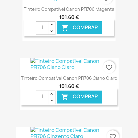
Tinteiro Compatível Canon PFI706 Magenta
101,60 €
COMPRAR

€ ONLINE
favorite_border
Tinteiro Compatível Canon PFI706 Ciano Claro
101,60 €
COMPRAR

€ ONLINE
favorite_border