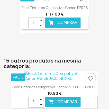
Pack Tinteiros Compatível Canon PFI706
1 117,00 €
COMPRAR

€ ONLINE
16 outros produtos na mesma
categoria:
PACK
favorite_border
Pack Tinteiros Compatível Canon PGI580/CLI581XXL
10,50 €
COMPRAR
