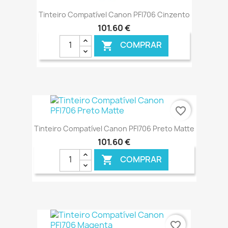
Tinteiro Compatível Canon PFI706 Cinzento
101,60 €
COMPRAR

favorite_border
Tinteiro Compatível Canon PFI706 Preto Matte
101,60 €
COMPRAR

€ ONLINE
favorite_border