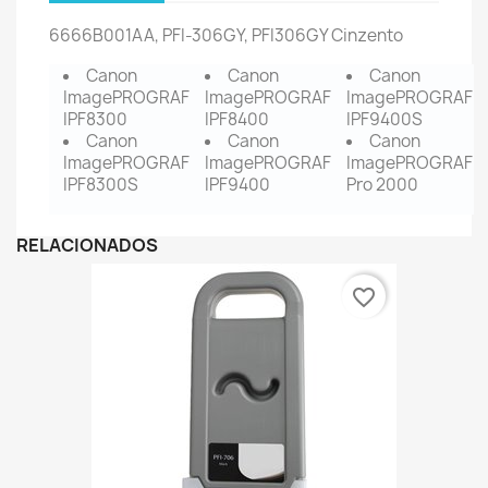
6666B001AA
, PFI-306GY, PFI306GY Cinzento
Canon
Canon
Canon
ImagePROGRAF
ImagePROGRAF
ImagePROGRAF
IPF8300
IPF8400
IPF9400S
Canon
Canon
Canon
ImagePROGRAF
ImagePROGRAF
ImagePROGRAF
IPF8300S
IPF9400
Pro 2000
RELACIONADOS
favorite_border