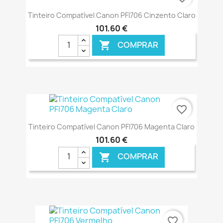
Tinteiro Compatível Canon PFI706 Cinzento Claro
101,60 €
COMPRAR

€ ONLINE
favorite_border
Tinteiro Compatível Canon PFI706 Magenta Claro
101,60 €
COMPRAR

€ ONLINE
favorite_border