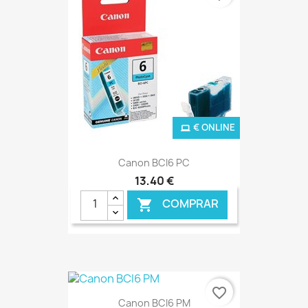
€ ONLINE
Canon BCI6 PC
13,40 €
COMPRAR

favorite_border
Canon BCI6 PM