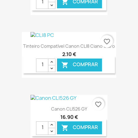
COMPRAR

favorite_border
Tinteiro Compatível Canon CLI8 Ciano Claro
2,10 €
COMPRAR

€ ONLINE
favorite_border
Canon CLI526 GY
16,90 €
COMPRAR
