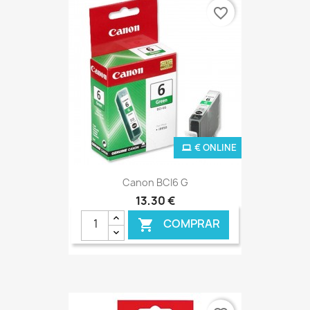
favorite_border
€ ONLINE
Canon BCI6 G
13,30 €
COMPRAR
