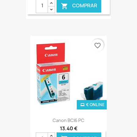
COMPRAR

€ ONLINE
favorite_border
€ ONLINE
Canon BCI6 PC
13,40 €