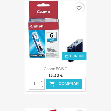
favorite_border
€ ONLINE
Canon BCI6 C
13,30 €
COMPRAR
