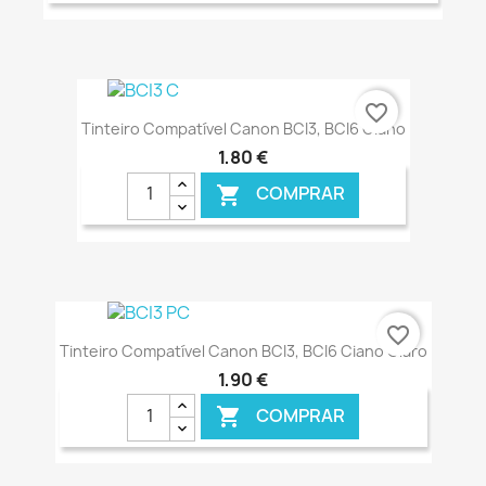
€ ONLINE
favorite_border
Tinteiro Compatível Canon BCI3, BCI6 Ciano
1,80 €
COMPRAR

€ ONLINE
favorite_border
Tinteiro Compatível Canon BCI3, BCI6 Ciano Claro
1,90 €
COMPRAR
