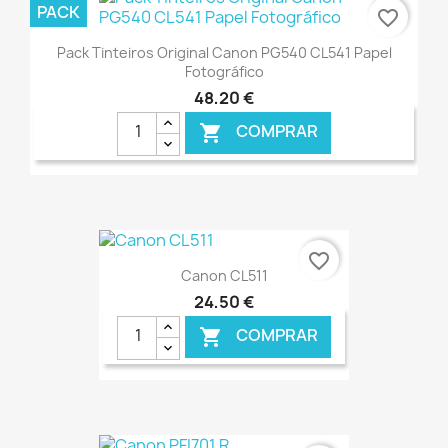
€ ONLINE
PACK
favorite_border
Pack Tinteiros Original Canon PG540 CL541 Papel
Fotográfico
48,20 €
COMPRAR

€ ONLINE
favorite_border
Canon CL511
24,50 €
COMPRAR
