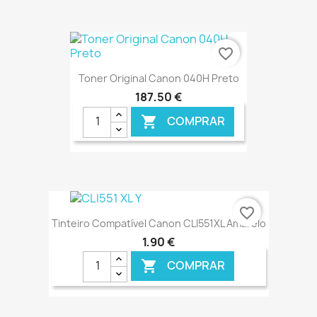
€ ONLINE
favorite_border
Toner Original Canon 040H Preto
187,50 €
COMPRAR

€ ONLINE
favorite_border
Tinteiro Compatível Canon CLI551XL Amarelo
1,90 €
COMPRAR
