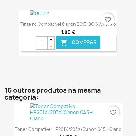
€ ONLINE
favorite_border
Tinteiro Compatível Canon BCI3, BCI6 Amarelo
1,80 €
COMPRAR

€ ONLINE
16 outros produtos na mesma
categoria:
favorite_border
Toner Compatível HP201X/203X/Canon 045H Ciano