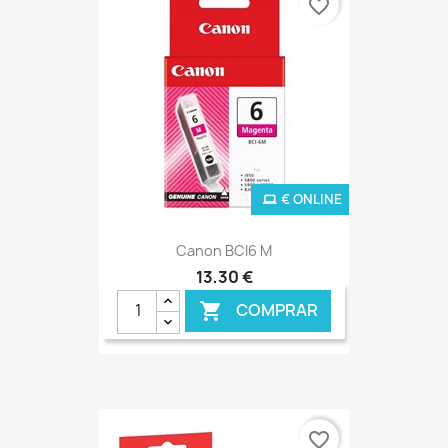
favorite_border
€ ONLINE
Canon BCI6 M
13,30 €
COMPRAR

favorite_border