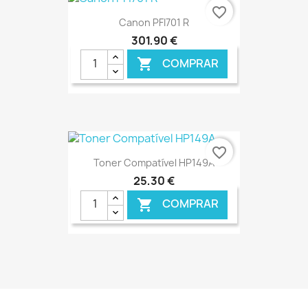
€ ONLINE
favorite_border
Canon PFI701 R
301,90 €
COMPRAR

€ ONLINE
favorite_border
Toner Compatível HP149A
25,30 €
COMPRAR

€ ONLINE