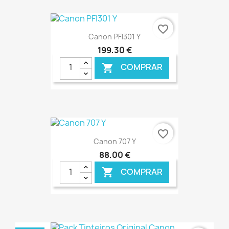
€ ONLINE
favorite_border
Canon PFI301 Y
199,30 €
COMPRAR

€ ONLINE
favorite_border
Canon 707 Y
88,00 €
COMPRAR
