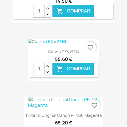
14,50 €
COMPRAR

€ ONLINE
favorite_border
Canon EXV21 BK
55,60 €
COMPRAR

€ ONLINE
favorite_border
Tinteiro Original Canon PFI030 Magenta
65,20 €