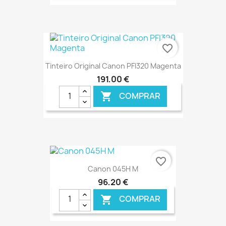
€ ONLINE
favorite_border
Tinteiro Original Canon PFI320 Magenta
191,00 €
COMPRAR

€ ONLINE
favorite_border
Canon 045H M
96,20 €
COMPRAR
