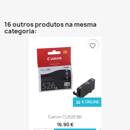
16 outros produtos na mesma
categoria:
favorite_border
€ ONLINE
Canon CLI526 BK
16,90 €