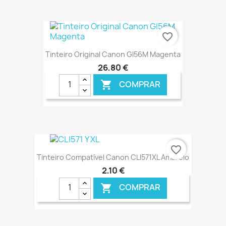
€ ONLINE
favorite_border
Tinteiro Original Canon GI56M Magenta
26,80 €
COMPRAR

€ ONLINE
favorite_border
Tinteiro Compatível Canon CLI571XL Amarelo
2,10 €
COMPRAR
