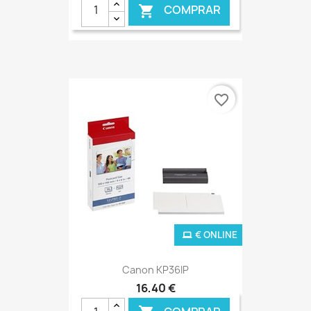
COMPRAR

favorite_border
€ ONLINE
Canon KP36IP
16,40 €