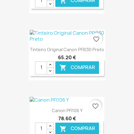
COMPRAR

favorite_border
Tinteiro Original Canon PFI030 Preto
65,20 €
COMPRAR

€ ONLINE
favorite_border
Canon PFI106 Y
78,60 €
COMPRAR
