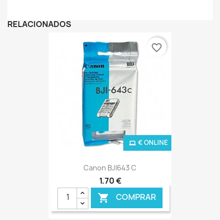
RELACIONADOS
favorite_border
€ ONLINE
Canon BJI643 C
1,70 €
COMPRAR
