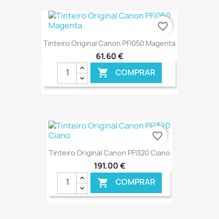
€ ONLINE
favorite_border
Tinteiro Original Canon PFI050 Magenta
61,60 €
COMPRAR

€ ONLINE
favorite_border
Tinteiro Original Canon PFI320 Ciano
191,00 €
COMPRAR
