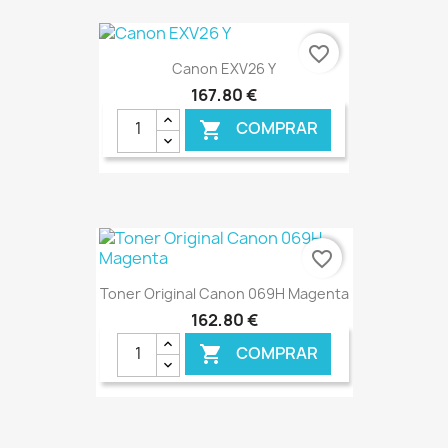
€ ONLINE
favorite_border
Canon EXV26 Y
167,80 €
COMPRAR

€ ONLINE
favorite_border
Toner Original Canon 069H Magenta
162,80 €
COMPRAR
