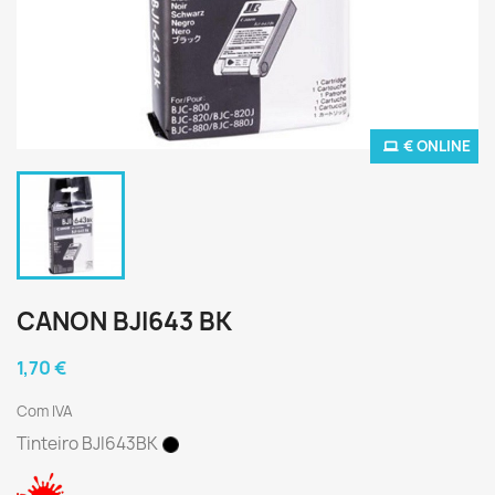
€ ONLINE
CANON BJI643 BK
1,70 €
Com IVA
Tinteiro BJI643BK