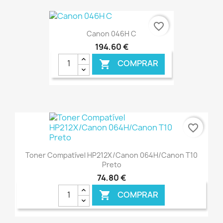
€ ONLINE
favorite_border
Canon 046H C
194,60 €
COMPRAR

€ ONLINE
favorite_border
Toner Compatível HP212X/Canon 064H/Canon T10
Preto
74,80 €
COMPRAR
