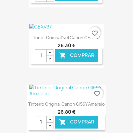
€ ONLINE
favorite_border
Toner Compatível Canon CEXV37
26,30 €
COMPRAR

€ ONLINE
favorite_border
Tinteiro Original Canon GI56Y Amarelo
26,80 €
COMPRAR
