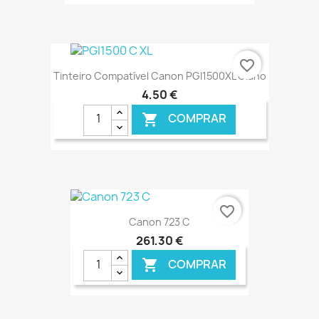
€ ONLINE
favorite_border
Tinteiro Compatível Canon PGI1500XL Ciano
4,50 €
COMPRAR

€ ONLINE
favorite_border
Canon 723 C
261,30 €
COMPRAR
