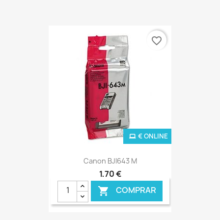
favorite_border
€ ONLINE
Canon BJI643 M
1,70 €
COMPRAR
