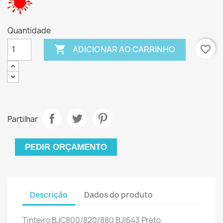
Quantidade

favorite_border
ADICIONAR AO CARRINHO
Partilhar
PEDIR ORÇAMENTO
Descrição
Dados do produto
Tinteiro BJC800/820/880 BJI643 Preto