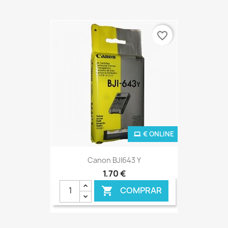
favorite_border
€ ONLINE
Canon BJI643 Y
1,70 €
COMPRAR
