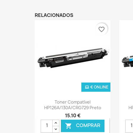
RELACIONADOS
favorite_border
€ ONLINE
Ver+

Toner Compatível
HP126A/130A/CRG729 Preto
H
15,10 €
COMPRAR
