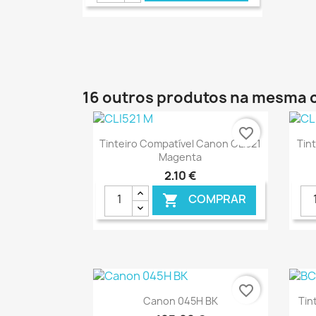
16 outros produtos na mesma 
favorite_border
Ver+

Tinteiro Compatível Canon CLI521
Tin
Magenta
2,10 €
COMPRAR

€ ONLINE
favorite_border
Ver+

Canon 045H BK
Tin