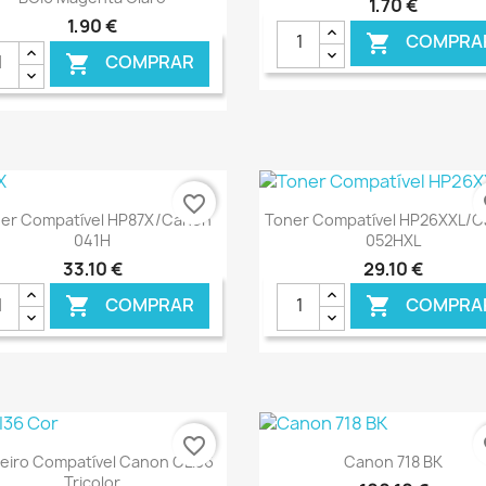
1,70 €
1,90 €
COMPRA

COMPRAR

€ ONLINE
€ O
favorite_border
fa
Ver+
Ver+


er Compatível HP87X/Canon
Toner Compatível HP26XXL/
041H
052HXL
33,10 €
29,10 €
COMPRAR
COMPRA


€ ONLINE
€ O
favorite_border
fa
Ver+
Ver+


teiro Compatível Canon CLI36
Canon 718 BK
Tricolor