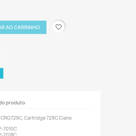
favorite_border
AR AO CARRINHO
do produto
CRG729C, Cartridge 729C Ciano
P-7010C
P-7018C