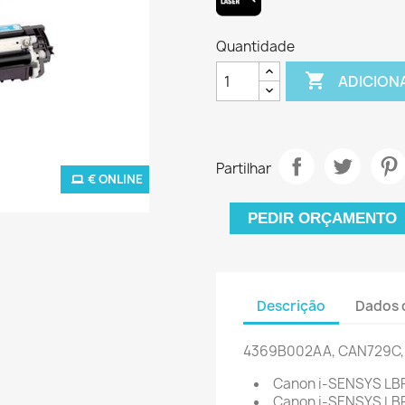
Quantidade

ADICION
Partilhar
€ ONLINE
PEDIR ORÇAMENTO
Descrição
Dados 
4369B002AA, CAN729C, 
Canon i-SENSYS LB
Canon i-SENSYS LB