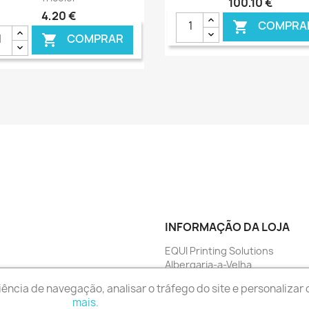
100,10 €
4,20 €
COMPRA

COMPRAR

€ ONLINE
€ O
INFORMAÇÃO DA LOJA
EQUI Printing Solutions
Albergaria-a-Velha
Portugal
ência de navegação, analisar o tráfego do site e personalizar
Envie-nos um e-mail:
geral@eq
mais.