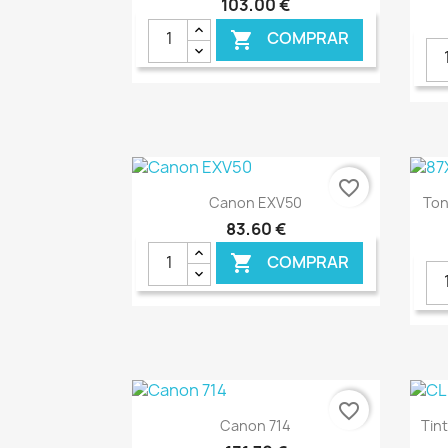
103,00 €
COMPRAR

€ ONLINE
favorite_border
Ver+

Canon EXV50
Ton
83,60 €
COMPRAR

€ ONLINE
favorite_border
Ver+

Canon 714
Tin