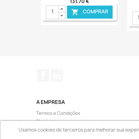
131,70 €
COMPRAR

€ ONLINE
Facebook
LinkedIn
A EMPRESA
Termos e Condições
Contacte-nos
Livro de Reclamações
Usamos cookies de terceiros para melhorar sua experi