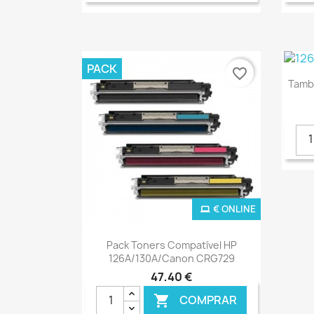
PACK
favorite_border
Tamb
€ ONLINE
Ver+

Pack Toners Compatível HP
126A/130A/Canon CRG729
47,40 €
COMPRAR
