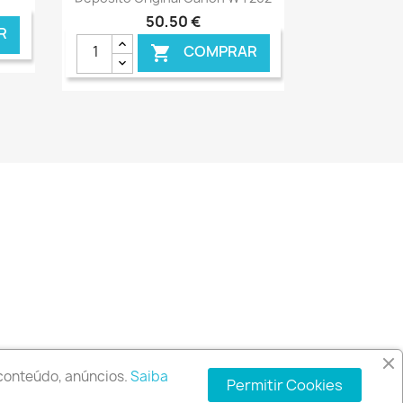
50,50 €
R
COMPRAR

NLINE
€ ONLINE
 conteúdo, anúncios.
Saiba
ui.pt
Permitir Cookies