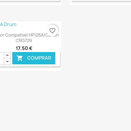
favorite_border
Ver+

or Compatível HP126A/Canon
CRG729
17,50 €
COMPRAR

€ ONLINE