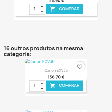
113,90 €
COMPRAR

16 outros produtos na mesma
categoria:
favorite_border
Canon EXV36
136,70 €
COMPRAR
