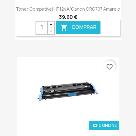
Toner Compatível HP124A/Canon CRG707 Amarelo
39,60 €
COMPRAR

favorite_border
€ ONLINE