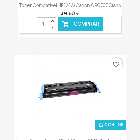
Toner Compatível HP124A/Canon CRG707 Ciano
39,60 €
COMPRAR

favorite_border
€ ONLINE