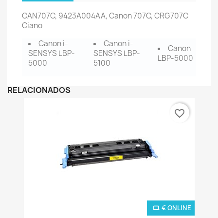
CAN707C, 9423A004AA, Canon 707C, CRG707C
Ciano
Canon i-
Canon i-
Canon
SENSYS LBP-
SENSYS LBP-
LBP-5000
5000
5100
RELACIONADOS
favorite_border
€ ONLINE