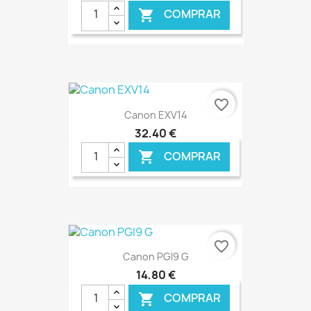
COMPRAR

€ ONLINE
favorite_border
Canon EXV14
32,40 €
COMPRAR

€ ONLINE
favorite_border
Canon PGI9 G
14,80 €
COMPRAR
