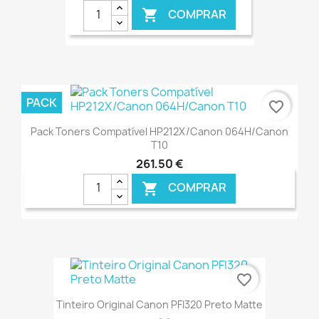
COMPRAR

€ ONLINE
PACK
favorite_border
Pack Toners Compatível HP212X/Canon 064H/Canon
T10
261,50 €
COMPRAR

€ ONLINE
favorite_border
Tinteiro Original Canon PFI320 Preto Matte