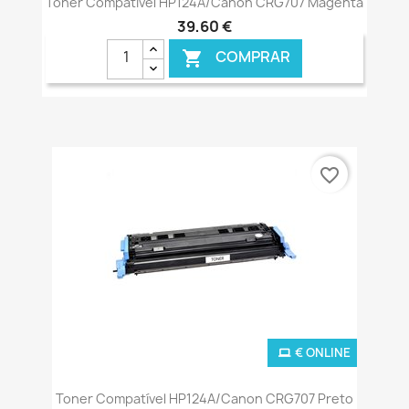
Toner Compatível HP124A/Canon CRG707 Magenta
39,60 €
COMPRAR

favorite_border
€ ONLINE
Toner Compatível HP124A/Canon CRG707 Preto