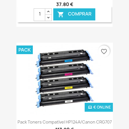
37,80 €
COMPRAR

PACK
favorite_border
€ ONLINE
Pack Toners Compatível HP124A/Canon CRG707