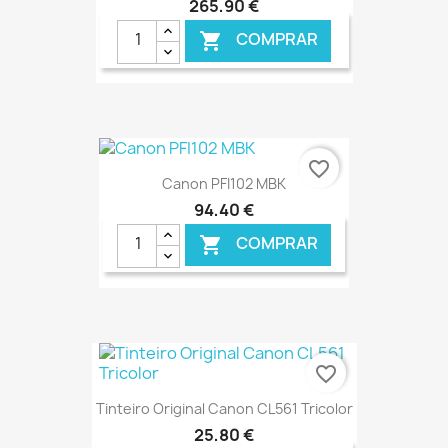
265,90 €
COMPRAR

€ ONLINE
favorite_border
Canon PFI102 MBK
94,40 €
COMPRAR

€ ONLINE
favorite_border
Tinteiro Original Canon CL561 Tricolor
25,80 €