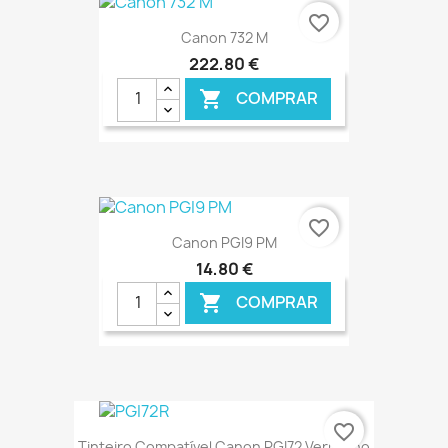
€ ONLINE
favorite_border
Canon 732 M
222,80 €
COMPRAR

€ ONLINE
favorite_border
Canon PGI9 PM
14,80 €
COMPRAR

€ ONLINE
favorite_border
Tinteiro Compatível Canon PGI72 Vermelho