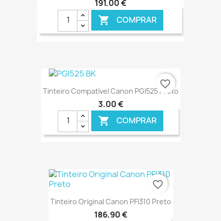
191,00 €
COMPRAR

€ ONLINE
favorite_border
Tinteiro Compatível Canon PGI525 Preto
3,00 €
COMPRAR

€ ONLINE
favorite_border
Tinteiro Original Canon PFI310 Preto
186,90 €