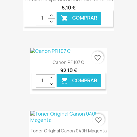
5,10 €
COMPRAR

€ ONLINE
favorite_border
Canon PFI107 C
92,10 €
COMPRAR

€ ONLINE
favorite_border
Toner Original Canon 040H Magenta