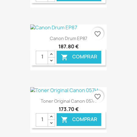
€ ONLINE
favorite_border
Canon Drum EP87
187,80 €
COMPRAR

€ ONLINE
favorite_border
Toner Original Canon 057H
173,70 €
COMPRAR
