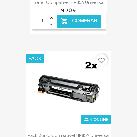
Toner Compatível HP85A Universal
9,70 €
COMPRAR

PACK
favorite_border
€ ONLINE
Pack Duplo Compatível HP85A Universal