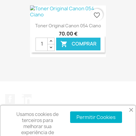
€ ONLINE
favorite_border
Toner Original Canon 054 Ciano
70,00 €
COMPRAR

€ ONLINE
Facebook
LinkedIn
Usamos cookies de
Permitir Cookies
terceiros para
melhorar sua
experiência de
A EMPRESA
