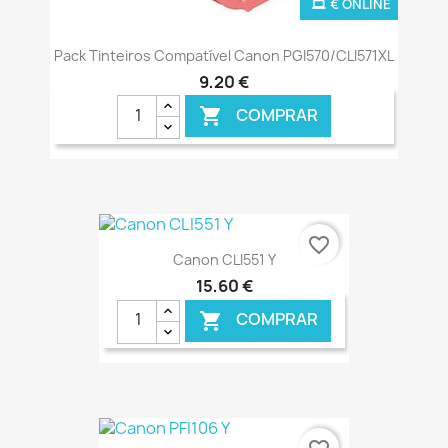
€ ONLINE
Pack Tinteiros Compatível Canon PGI570/CLI571XL
9,20 €
COMPRAR

favorite_border
Canon CLI551 Y
15,60 €
COMPRAR

€ ONLINE