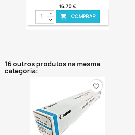
16,70 €
COMPRAR

16 outros produtos na mesma
categoria:
favorite_border