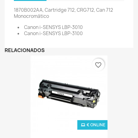
1870B002AA, Cartridge 712, CRG712, Can 712
Monocromático
Canon i-SENSYS LBP-3010
Canon i-SENSYS LBP-3100
RELACIONADOS
favorite_border
€ ONLINE