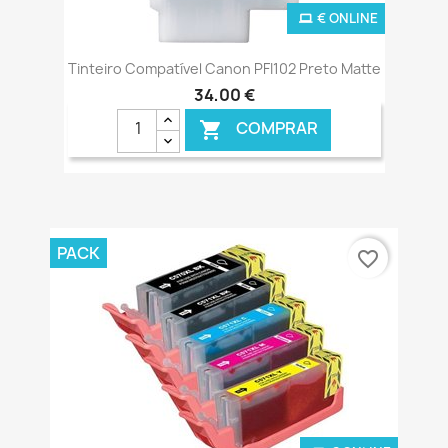
€ ONLINE
Tinteiro Compatível Canon PFI102 Preto Matte
34,00 €
COMPRAR

PACK
favorite_border