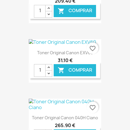
209,40 €
COMPRAR

€ ONLINE
favorite_border
Toner Original Canon EXV60
31,10 €
COMPRAR

€ ONLINE
favorite_border
Toner Original Canon 040H Ciano
265,90 €