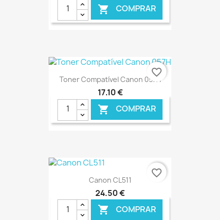
COMPRAR

€ ONLINE
favorite_border
Toner Compatível Canon 057H
17,10 €
COMPRAR

€ ONLINE
favorite_border
Canon CL511
24,50 €
COMPRAR
