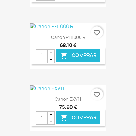
€ ONLINE
favorite_border
Canon PFI1000 R
68,10 €
COMPRAR

€ ONLINE
favorite_border
Canon EXV11
75,90 €
COMPRAR
