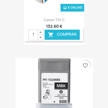
€ ONLINE
Canon T01 C
132,60 €
COMPRAR

favorite_border