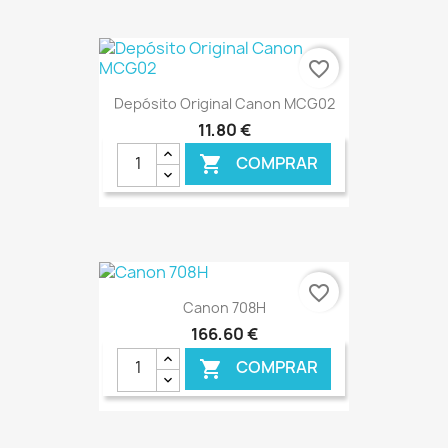
€ ONLINE
favorite_border
Depósito Original Canon MCG02
11,80 €
COMPRAR

€ ONLINE
favorite_border
Canon 708H
166,60 €
COMPRAR
