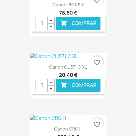
favorite_border
Canon PFI106 Y
78,60 €
COMPRAR

€ ONLINE
favorite_border
Canon CLI571 C XL
20,40 €
COMPRAR

€ ONLINE
favorite_border
Canon CRG H