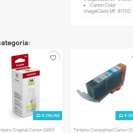
Canon Color
imageClass MF-8170C
categoria:
favorite_border
fa
€ ONLINE
€ O
Ver+
Ver+


nteiro Original Canon GI56Y
Tinteiro Compatível Canon C