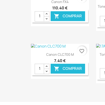
Ver+

Canon FX4
Tone
110,40 €
COMPRAR

€ ONLINE
favorite_border
Ver+

Canon CLC700 M
To
7,40 €
COMPRAR

€ ONLINE