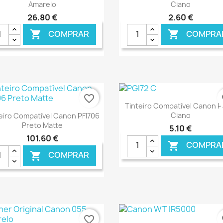
Amarelo
Ciano
26,80 €
2,60 €
COMPRAR
COMPRA


favorite_border
fa
Ver+

Tinteiro Compatível Canon P
Ver+

Ciano
eiro Compatível Canon PFI706
Preto Matte
5,10 €
101,60 €
COMPRA

COMPRAR

€ ONLINE
€ O
favorite_border
fa