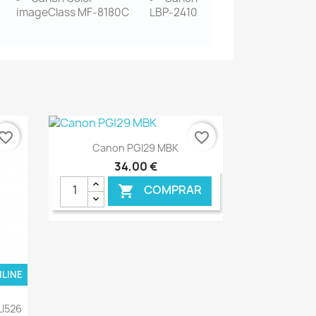
imageClass MF-8180C
LBP-2410
vorite_border
favorite_border
Ver+

Canon PGI29 MBK
34,00 €
COMPRAR

NLINE
€ ONLINE
LI526