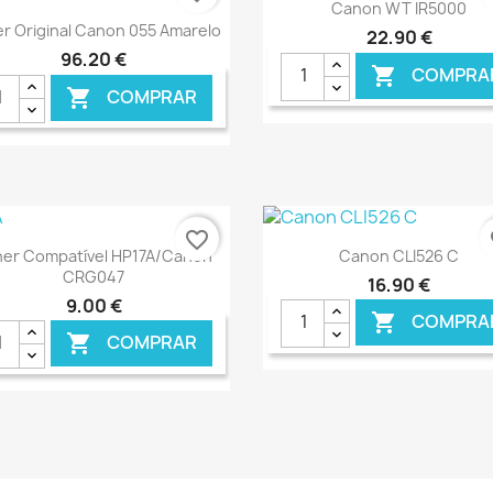
Ver+

Canon WT IR5000
Ver+

r Original Canon 055 Amarelo
22,90 €
96,20 €
COMPRA

COMPRAR

€ ONLINE
€ O
favorite_border
fa
Ver+
Ver+


ner Compatível HP17A/Canon
Canon CLI526 C
CRG047
16,90 €
9,00 €
COMPRA

COMPRAR

€ ONLINE
€ O