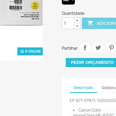
Quantidade

ADICION
Partilhar
€ ONLINE
PEDIR ORÇAMENTO
Descrição
Dados 
EP-87Y, EP87Y, 7430A00
Canon Color
imageClass MF-8150C