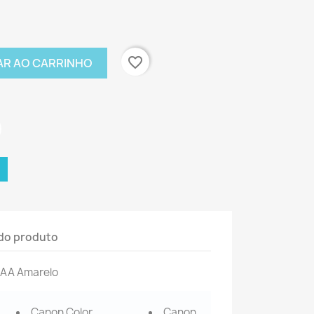
favorite_border
AR AO CARRINHO
do produto
5AA Amarelo
Canon Color
Canon