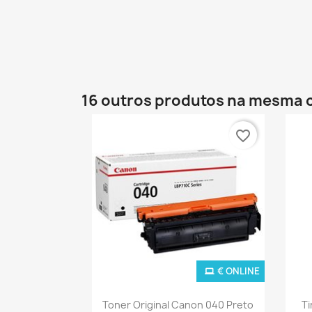
16 outros produtos na mesma 
favorite_border
€ ONLINE
Ver+

Toner Original Canon 040 Preto
Ti