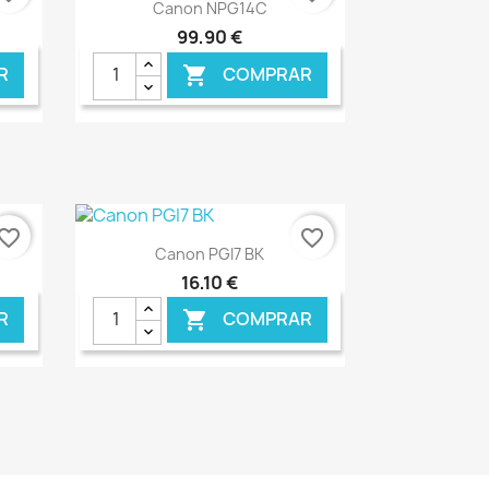
Ver+

Canon NPG14C
99,90 €
R
COMPRAR

NLINE
€ ONLINE
vorite_border
favorite_border
Ver+

Canon PGI7 BK
16,10 €
R
COMPRAR

NLINE
€ ONLINE