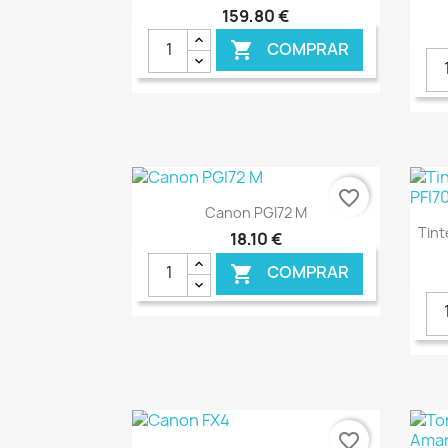
159,80 €
COMPRAR

favorite_border
Ver+

Canon PGI72 M
Tint
18,10 €
COMPRAR

€ ONLINE
favorite_border