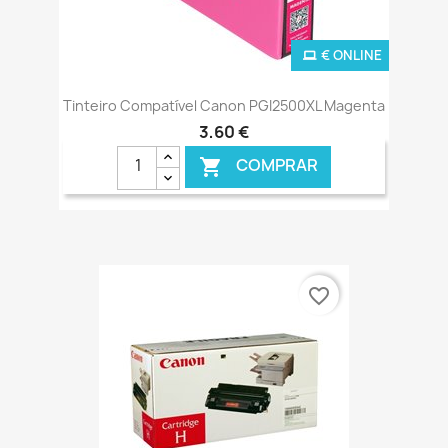
€ ONLINE
Tinteiro Compatível Canon PGI2500XL Magenta
3,60 €
COMPRAR

favorite_border