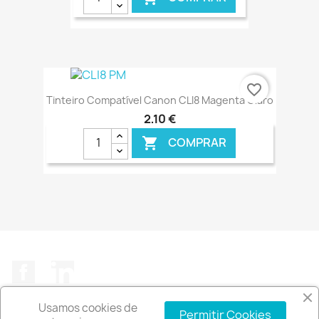
€ ONLINE
favorite_border
Tinteiro Compatível Canon CLI8 Magenta Claro
2,10 €
COMPRAR

€ ONLINE
Facebook
LinkedIn
Usamos cookies de
Permitir Cookies