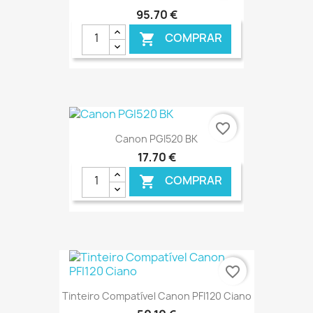
95,70 €
COMPRAR

€ ONLINE
favorite_border
Canon PGI520 BK
17,70 €
COMPRAR

€ ONLINE
favorite_border
Tinteiro Compatível Canon PFI120 Ciano