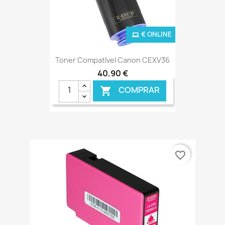
€ ONLINE
Toner Compatível Canon CEXV36
40,90 €
COMPRAR

favorite_border