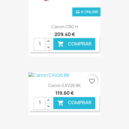
€ ONLINE
Canon CRG H
209,40 €
COMPRAR

favorite_border
Canon EXV26 BK
119,60 €
COMPRAR
