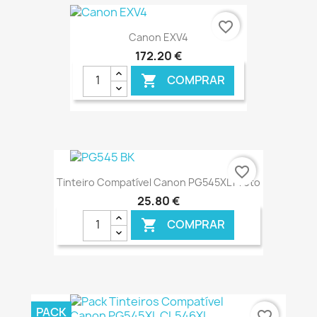
€ ONLINE
favorite_border
Canon EXV4
172,20 €
COMPRAR

€ ONLINE
favorite_border
Tinteiro Compatível Canon PG545XL Preto
25,80 €
COMPRAR

€ ONLINE
PACK
favorite_border