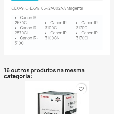
CEXV9, C-EXV9,
8642A002
AA Magenta
Canon IR-
2570C
Canon IR-
Canon IR-
Canon IR-
3100C
3170C
2570Ci
Canon IR-
Canon IR-
Canon IR-
3100CN
3170Ci
3100
16 outros produtos na mesma
categoria:
favorite_border