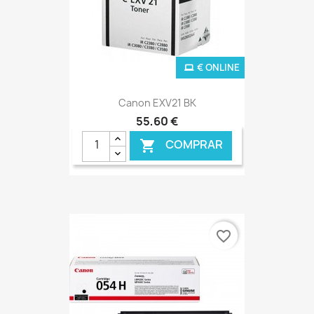
€ ONLINE
Canon EXV21 BK
55,60 €
COMPRAR

favorite_border