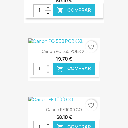
50,10 €
COMPRAR

€ ONLINE
favorite_border
Canon PGI550 PGBK XL
19,70 €
COMPRAR

€ ONLINE
favorite_border
Canon PFI1000 CO
68,10 €
COMPRAR
