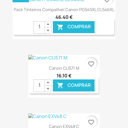
Pack Tinteiros Compatível Canon PG545XL CL546XL
46,40 €
COMPRAR

€ ONLINE
favorite_border
Canon CLI571 M
16,10 €
COMPRAR

€ ONLINE
favorite_border
Canon EXV48 C