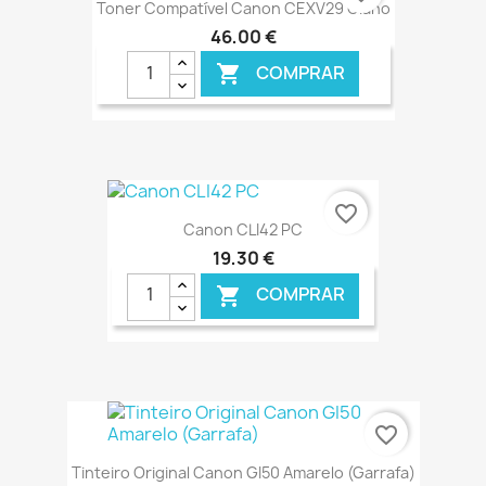
Toner Compatível Canon CEXV29 Ciano
46,00 €
COMPRAR

€ ONLINE
favorite_border
Canon CLI42 PC
19,30 €
COMPRAR

€ ONLINE
favorite_border
Tinteiro Original Canon GI50 Amarelo (Garrafa)