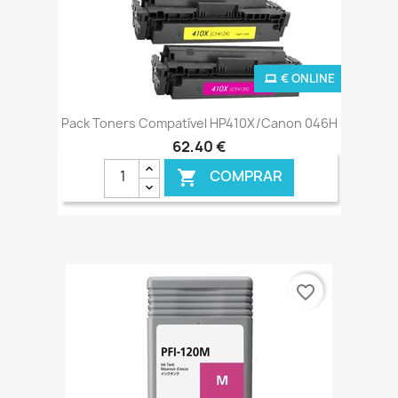
€ ONLINE
Pack Toners Compatível HP410X/Canon 046H
62,40 €
COMPRAR

favorite_border