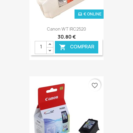
€ ONLINE
Canon WT IRC2520
30,80 €
COMPRAR

favorite_border