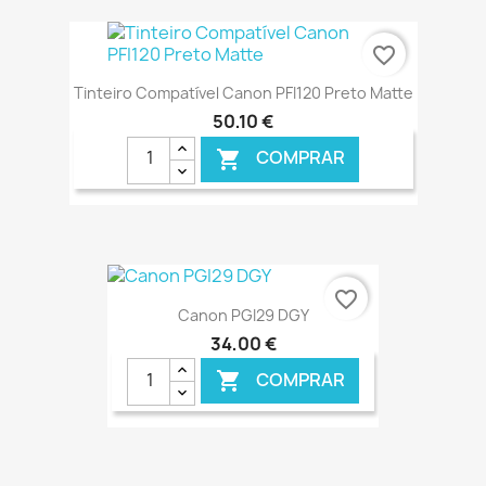
€ ONLINE
favorite_border
Tinteiro Compatível Canon PFI120 Preto Matte
50,10 €
COMPRAR

€ ONLINE
favorite_border
Canon PGI29 DGY
34,00 €
COMPRAR
