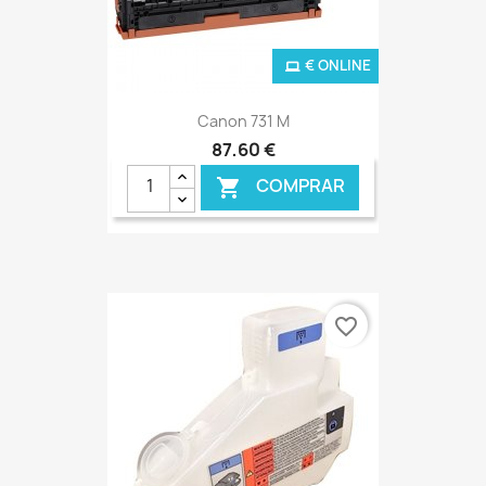
€ ONLINE
Canon 731 M
87,60 €
COMPRAR

favorite_border