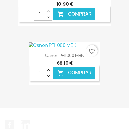
10,90 €
COMPRAR

€ ONLINE
favorite_border
Canon PFI1000 MBK
68,10 €
COMPRAR

€ ONLINE
Facebook
LinkedIn