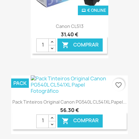
€ ONLINE
Canon CL513
31,40 €
COMPRAR

PACK
favorite_border
Pack Tinteiros Original Canon PG540L CL541XL Papel...
56,30 €
COMPRAR
