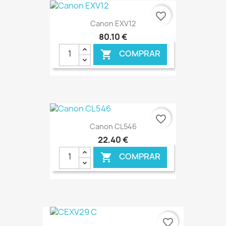
€ ONLINE
favorite_border
Canon EXV12
80,10 €
COMPRAR

€ ONLINE
favorite_border
Canon CL546
22,40 €
COMPRAR

€ ONLINE
favorite_border