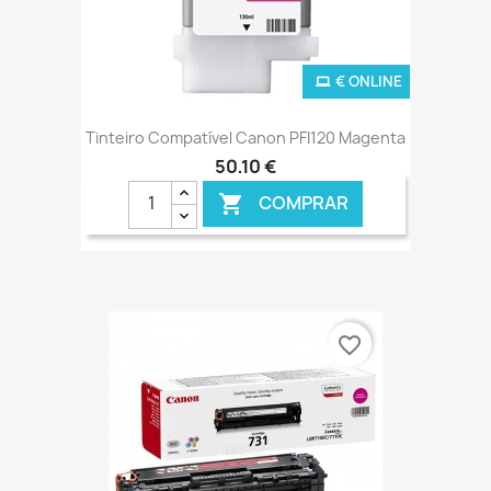
€ ONLINE
Tinteiro Compatível Canon PFI120 Magenta
50,10 €
COMPRAR

favorite_border