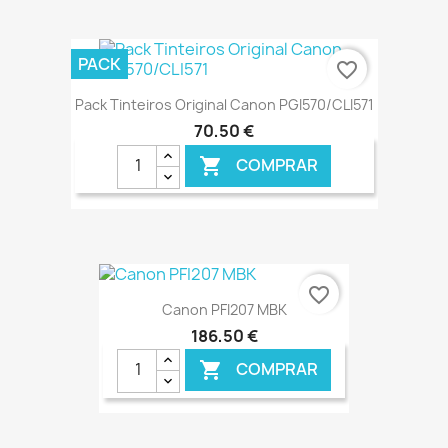
€ ONLINE
PACK
favorite_border
Pack Tinteiros Original Canon PGI570/CLI571
70,50 €
COMPRAR

€ ONLINE
favorite_border
Canon PFI207 MBK
186,50 €
COMPRAR
