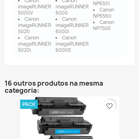
Canon
Canon
NP6551
imageRUNNER
imageRUNNER
Canon
5000V
6000
NP6560
Canon
Canon
Canon
imageRUNNER
imageRUNNER
NP7500
5020
6000i
Canon
Canon
imageRUNNER
imageRUNNER
5020i
6000S
16 outros produtos na mesma
categoria:
PACK
favorite_border