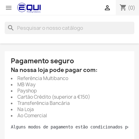
shopping_cart


(0)
search
Pagamento seguro
Na nossa loja pode pagar com:
Referência Multibanco
MB Way
Payshop
Cartão Crédito (superior a €150)
Transferência Bancária
Na Loja
Ao Comercial
Alguns modos de pagamento estão condicionados pelo 