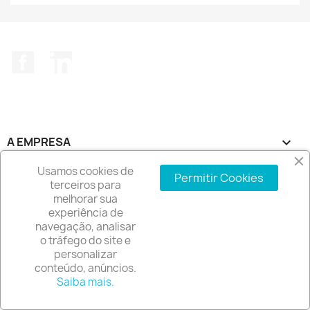
Facebook
LinkedIn
A EMPRESA

Usamos cookies de
INFORMAÇÃO DA LOJA
keyboard_arrow_down
Permitir Cookies
terceiros para
melhorar sua
© 2026 - Software de comércio eletrónico por
experiência de
PrestaShop™
navegação, analisar
o tráfego do site e
personalizar
conteúdo, anúncios.
Saiba mais.