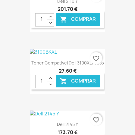
Dell 3110 Y
201,70 €
COMPRAR

€ ONLINE
favorite_border
Toner Compatível Dell 3100XL Preto
27,60 €
COMPRAR

€ ONLINE
favorite_border
Dell 2145 Y
173,70 €