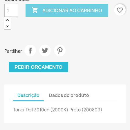

favorite_border
ADICIONAR AO CARRINHO
Partilhar
PEDIR ORÇAMENTO
Descrição
Dados do produto
Toner Dell 3010cn (2000K) Preto (200809)