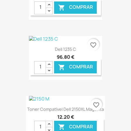
COMPRAR

€ ONLINE
favorite_border
Dell 1235 C
96,80 €
COMPRAR

€ ONLINE
favorite_border
Toner Compatível Dell 2150XL Magenta
12,20 €
COMPRAR
