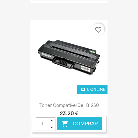
favorite_border
€ ONLINE
Toner Compatível Dell B1260
23,20 €
COMPRAR
