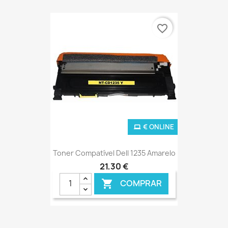
favorite_border
€ ONLINE
Toner Compatível Dell 1235 Amarelo
21,30 €
COMPRAR
