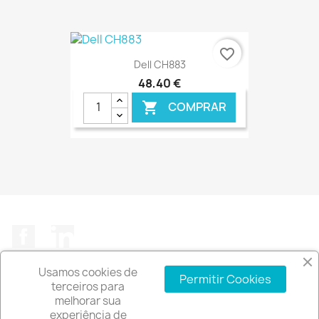
€ ONLINE
favorite_border
Dell CH883
48,40 €
COMPRAR

€ ONLINE
Facebook
LinkedIn
Usamos cookies de
Permitir Cookies
terceiros para
melhorar sua
experiência de
A EMPRESA
