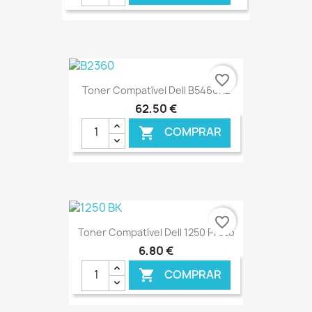
€ ONLINE
favorite_border
Toner Compatível Dell B5460XL
62,50 €
COMPRAR

€ ONLINE
favorite_border
Toner Compatível Dell 1250 Preto
6,80 €
COMPRAR
