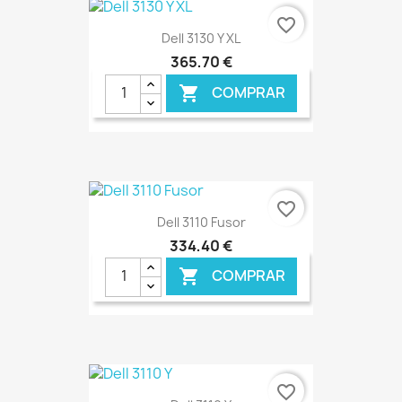
favorite_border
Dell 3130 Y XL
365,70 €
COMPRAR

€ ONLINE
favorite_border
Dell 3110 Fusor
334,40 €
COMPRAR

€ ONLINE
favorite_border