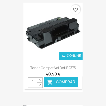
favorite_border
€ ONLINE
Toner Compatível Dell B2375
40,90 €
COMPRAR
