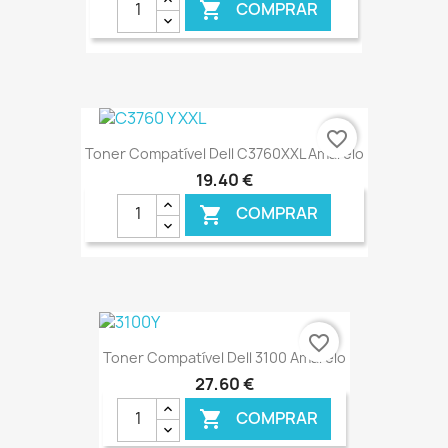
COMPRAR

€ ONLINE
favorite_border
Toner Compatível Dell C3760XXL Amarelo
19,40 €
COMPRAR

€ ONLINE
favorite_border
Toner Compatível Dell 3100 Amarelo
27,60 €
COMPRAR
