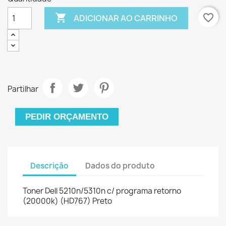

favorite_border
ADICIONAR AO CARRINHO
Partilhar
PEDIR ORÇAMENTO
Descrição
Dados do produto
Toner Dell 5210n/5310n c/ programa retorno
(20000k) (HD767) Preto