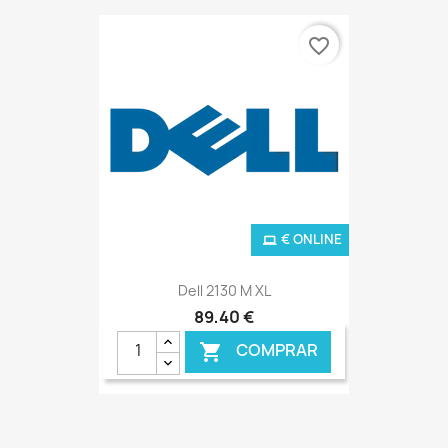
favorite_border
€ ONLINE
Dell 2130 M XL
89,40 €
COMPRAR
