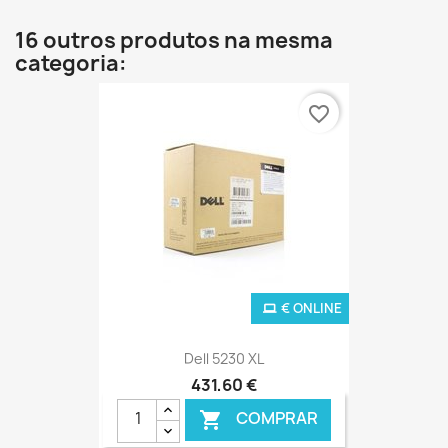
16 outros produtos na mesma
categoria:
favorite_border
€ ONLINE
Dell 5230 XL
431,60 €
COMPRAR
