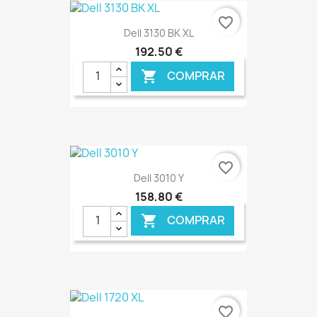
favorite_border
Dell 3130 BK XL
192,50 €
COMPRAR

€ ONLINE
favorite_border
Dell 3010 Y
158,80 €
COMPRAR

€ ONLINE
favorite_border