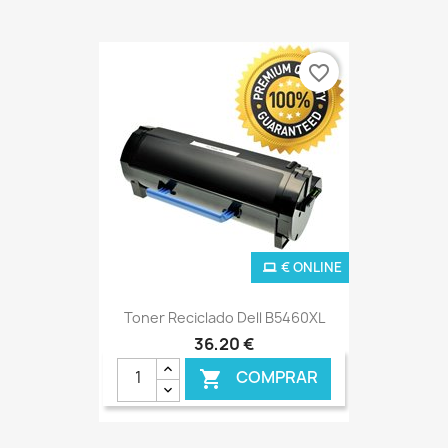
favorite_border
€ ONLINE
Toner Reciclado Dell B5460XL
36,20 €
COMPRAR
