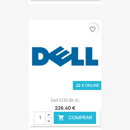
favorite_border
€ ONLINE
Dell 5130 BK XL
226,40 €
COMPRAR
