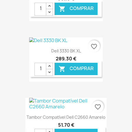
COMPRAR

€ ONLINE
favorite_border
Dell 3330 BK XL
289,30 €
COMPRAR

€ ONLINE
favorite_border
Tambor Compatível Dell C2660 Amarelo
51,70 €