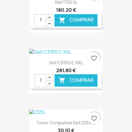
Dell 1720 XL
180,20 €
COMPRAR

€ ONLINE
favorite_border
Dell C3760 C XXL
281,80 €
COMPRAR

€ ONLINE
favorite_border
Toner Compatível Dell 2335XL
30,10 €