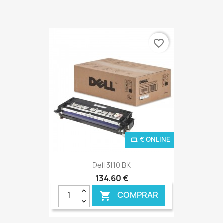
favorite_border
€ ONLINE
Dell 3110 BK
134,60 €
COMPRAR
