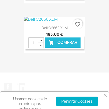
€ ONLINE
favorite_border
Dell C2660 XL M
183,00 €
COMPRAR

€ ONLINE
Facebook
LinkedIn
Usamos cookies de
Permitir Cookies
terceiros para
melhorar sua