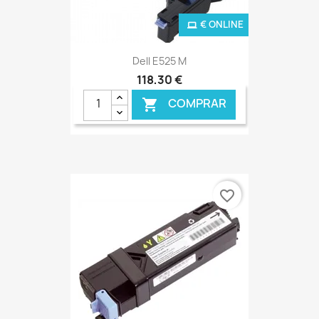
€ ONLINE
Dell E525 M
118,30 €
COMPRAR

favorite_border