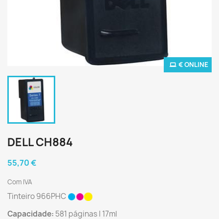
€ ONLINE
DELL CH884
55,70 €
Com IVA
Tinteiro 966PHC
Capacidade:
581 páginas | 17ml