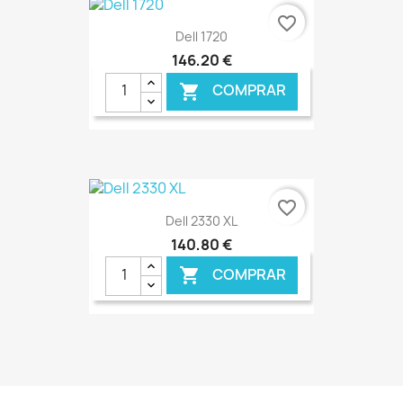
€ ONLINE
favorite_border
Dell 1720
146,20 €
COMPRAR

€ ONLINE
favorite_border
Dell 2330 XL
140,80 €
COMPRAR

€ ONLINE