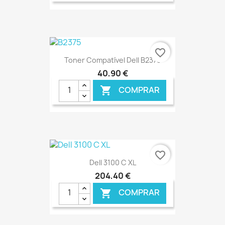
€ ONLINE
favorite_border
Toner Compatível Dell B2375
40,90 €
COMPRAR

€ ONLINE
favorite_border
Dell 3100 C XL
204,40 €
COMPRAR
