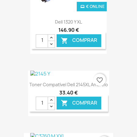
€ ONLINE
Dell 1320 Y XL
146,90 €
COMPRAR

favorite_border
Toner Compatível Dell 2145XL Amarelo
33,40 €
COMPRAR
