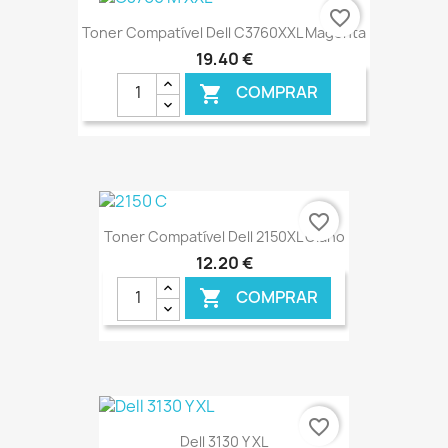
€ ONLINE
favorite_border
Toner Compatível Dell C3760XXL Magenta
19,40 €
COMPRAR

€ ONLINE
favorite_border
Toner Compatível Dell 2150XL Ciano
12,20 €
COMPRAR

€ ONLINE
favorite_border
Dell 3130 Y XL