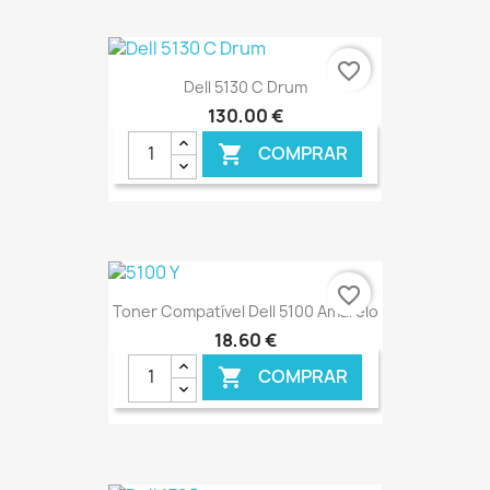
€ ONLINE
favorite_border
Dell 5130 C Drum
130,00 €
COMPRAR

€ ONLINE
favorite_border
Toner Compatível Dell 5100 Amarelo
18,60 €
COMPRAR
