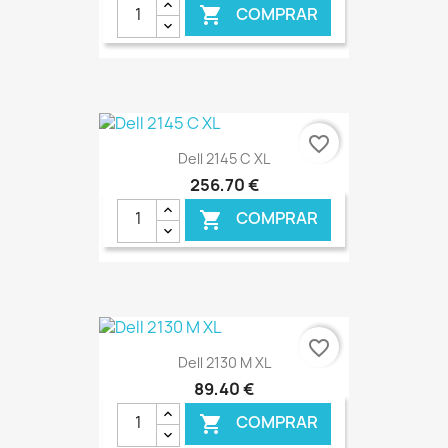
COMPRAR

€ ONLINE
favorite_border
Dell 2145 C XL
256,70 €
COMPRAR

€ ONLINE
favorite_border
Dell 2130 M XL
89,40 €
COMPRAR
