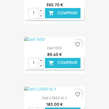
365,70 €
COMPRAR

€ ONLINE
favorite_border
Dell 1500
89,40 €
COMPRAR

€ ONLINE
favorite_border
Dell C2660 XL Y
183,00 €