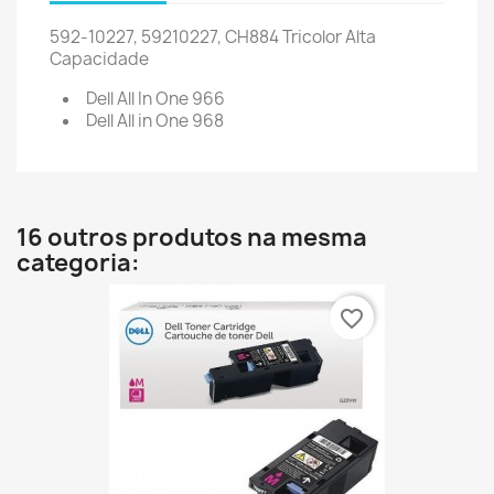
592-10227, 59210227, CH884
Tricolor Alta
Capacidade
Dell All In One 966
Dell All in One 968
16 outros produtos na mesma
categoria:
favorite_border