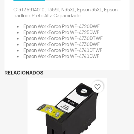
C13T35914010, T3591, N35XL, Epson 35XL, Epson
padlock Preto Alta Capacidade
Epson WorkForce Pro WF-4720DWF
Epson WorkForce Pro WF-4725DWF
Epson WorkForce Pro WF-4730DTWF
Epson WorkForce Pro WF-4730DWF
Epson WorkForce Pro WF-4740DTWF
Epson WorkForce Pro WF-4740DWF
RELACIONADOS
favorite_border