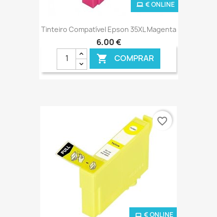
€ ONLINE
Tinteiro Compatível Epson 35XL Magenta
6,00 €
COMPRAR

favorite_border
€ ONLINE