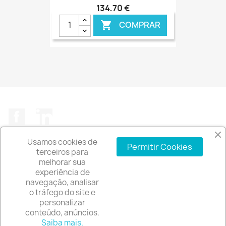
134,70 €
COMPRAR

€ ONLINE
Facebook
LinkedIn
Usamos cookies de
Permitir Cookies
terceiros para
melhorar sua
experiência de
A EMPRESA

navegação, analisar
o tráfego do site e
INFORMAÇÃO DA LOJA
keyboard_arrow_down
personalizar
conteúdo, anúncios.
© 2026 - Software de comércio eletrónico por
Saiba mais.