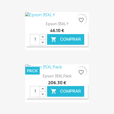
€ ONLINE
favorite_border
Epson 35XL Y
46,10 €
COMPRAR

€ ONLINE
PACK
favorite_border
Epson 35XL Pack
206,30 €
COMPRAR
