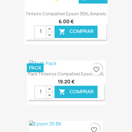
Tinteiro Compatível Epson 35XL Amarelo
6,00 €
COMPRAR

PACK
favorite_border
Pack Tinteiros Compatível Epson 35XL
19,20 €
COMPRAR

€ ONLINE
favorite_border