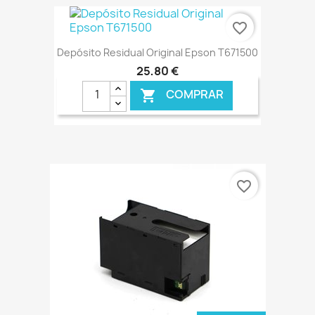
€ ONLINE
favorite_border
Depósito Residual Original Epson T671500
25,80 €
COMPRAR

€ ONLINE
favorite_border