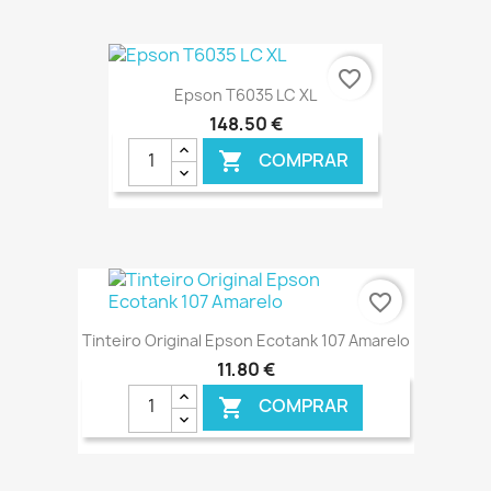
€ ONLINE
favorite_border
Epson T6035 LC XL
148,50 €
COMPRAR

€ ONLINE
favorite_border
Tinteiro Original Epson Ecotank 107 Amarelo
11,80 €
COMPRAR
