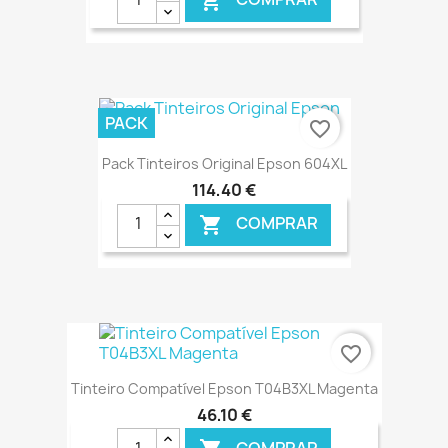

€ ONLINE
PACK
favorite_border
Pack Tinteiros Original Epson 604XL
114,40 €
COMPRAR

€ ONLINE
favorite_border
Tinteiro Compatível Epson T04B3XL Magenta
46,10 €
COMPRAR