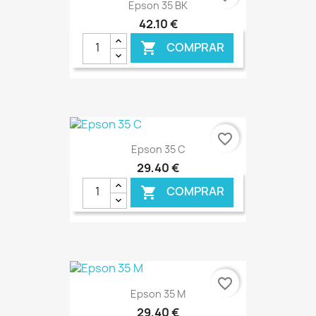
Epson 35 BK
42,10 €
COMPRAR

€ ONLINE
favorite_border
Epson 35 C
29,40 €
COMPRAR

€ ONLINE
favorite_border
Epson 35 M
29,40 €