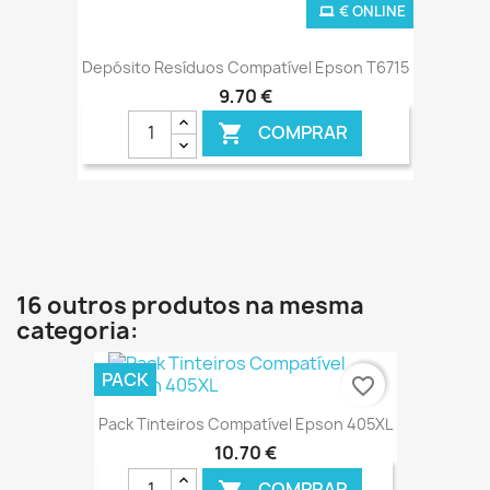
€ ONLINE
Depósito Resíduos Compatível Epson T6715
9,70 €
COMPRAR

16 outros produtos na mesma
categoria:
PACK
favorite_border
Pack Tinteiros Compatível Epson 405XL
10,70 €
COMPRAR