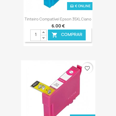
€ ONLINE
Tinteiro Compatível Epson 35XL Ciano
6,00 €
COMPRAR

favorite_border