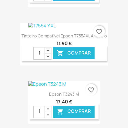
€ ONLINE
favorite_border
Tinteiro Compatível Epson T7554XL Amarelo
11,90 €
COMPRAR

€ ONLINE
favorite_border
Epson T3243 M
17,40 €
COMPRAR
