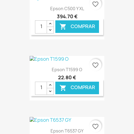
€ ONLINE
favorite_border
Epson C500 Y XL
394,70 €
COMPRAR

€ ONLINE
favorite_border
Epson T1599 O
22,80 €
COMPRAR

€ ONLINE
favorite_border
Epson T6537 GY