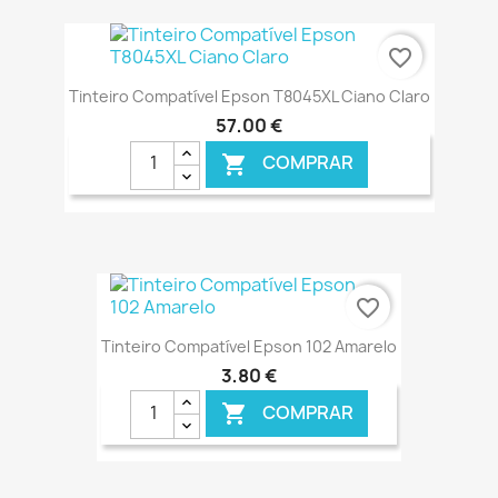
€ ONLINE
favorite_border
Tinteiro Compatível Epson T8045XL Ciano Claro
57,00 €
COMPRAR

€ ONLINE
favorite_border
Tinteiro Compatível Epson 102 Amarelo
3,80 €
COMPRAR
