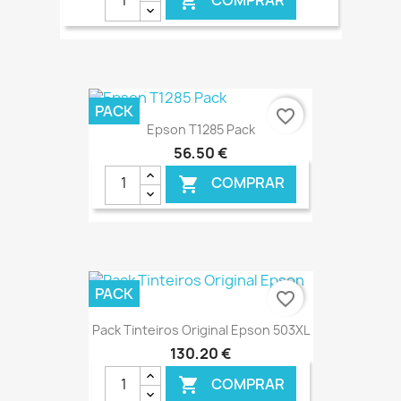

€ ONLINE
PACK
favorite_border
Epson T1285 Pack
56,50 €
COMPRAR

€ ONLINE
PACK
favorite_border
Pack Tinteiros Original Epson 503XL
130,20 €
COMPRAR
