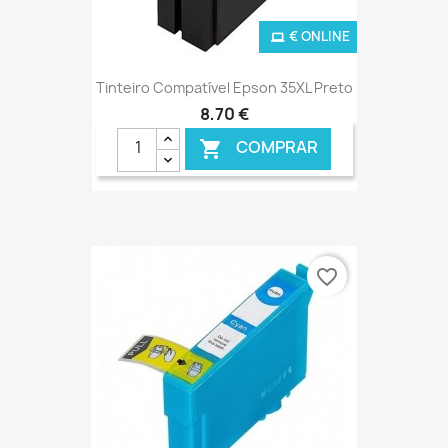
€ ONLINE
Tinteiro Compatível Epson 35XL Preto
8,70 €
COMPRAR

favorite_border