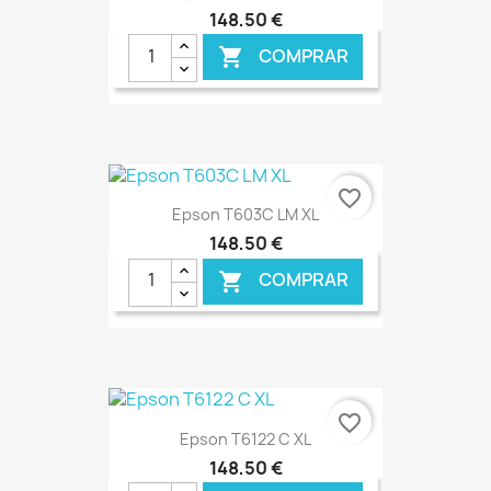
148,50 €
COMPRAR

€ ONLINE
favorite_border
Epson T603C LM XL
148,50 €
COMPRAR

€ ONLINE
favorite_border
Epson T6122 C XL
148,50 €