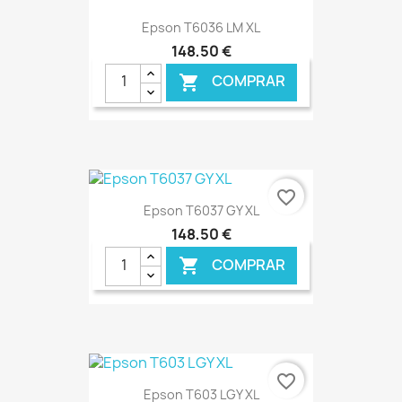
Epson T6036 LM XL
148,50 €
COMPRAR

favorite_border
Epson T6037 GY XL
148,50 €
COMPRAR

€ ONLINE
favorite_border
Epson T603 LGY XL