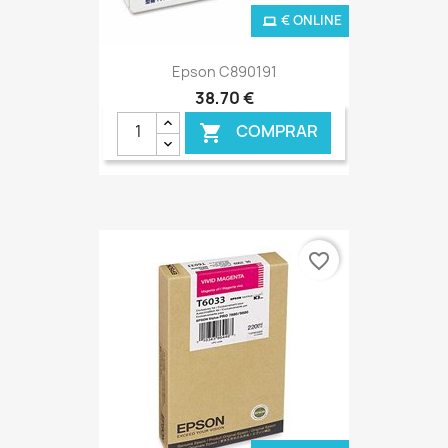
€ ONLINE
Epson C890191
38,70 €
COMPRAR

favorite_border