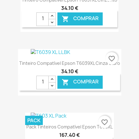
34,10 €
COMPRAR

€ ONLINE
favorite_border
Tinteiro Compatível Epson T6039XL Cinza Claro
34,10 €
COMPRAR

€ ONLINE
PACK
favorite_border
Pack Tinteiros Compatível Epson T603XL
167,40 €