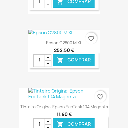
COMPRAR

€ ONLINE
favorite_border
Epson C2800 M XL
252,50 €
COMPRAR

€ ONLINE
favorite_border
Tinteiro Original Epson EcoTank 104 Magenta
11,90 €
COMPRAR
