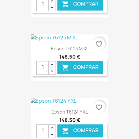
COMPRAR

€ ONLINE
favorite_border
Epson T6123 M XL
148,50 €
COMPRAR

€ ONLINE
favorite_border
Epson T6124 Y XL
148,50 €
COMPRAR
