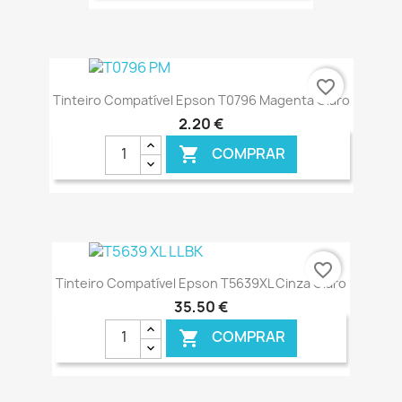
€ ONLINE
favorite_border
Tinteiro Compatível Epson T0796 Magenta Claro
2,20 €
COMPRAR

€ ONLINE
favorite_border
Tinteiro Compatível Epson T5639XL Cinza Claro
35,50 €
COMPRAR
