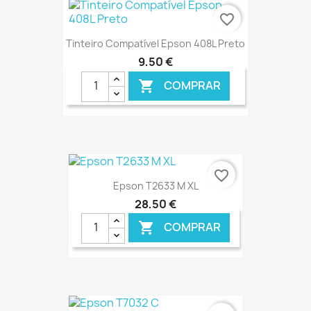
favorite_border
Tinteiro Compatível Epson 408L Preto
9,50 €
COMPRAR

€ ONLINE
favorite_border
Epson T2633 M XL
28,50 €
COMPRAR

€ ONLINE