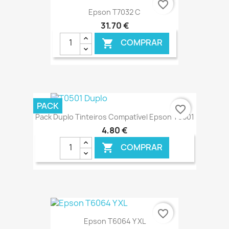
favorite_border
Epson T7032 C
31,70 €
COMPRAR

€ ONLINE
PACK
favorite_border
Pack Duplo Tinteiros Compatível Epson T0501
4,80 €
COMPRAR

€ ONLINE
favorite_border
Epson T6064 Y XL