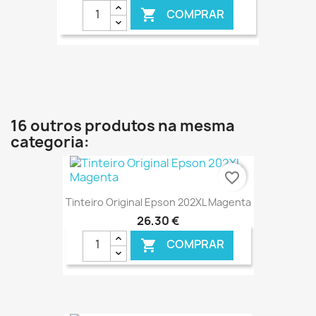
COMPRAR

€ ONLINE
16 outros produtos na mesma
categoria:
favorite_border
Tinteiro Original Epson 202XL Magenta
26,30 €
COMPRAR

€ ONLINE