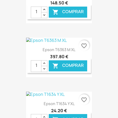
148,50 €
COMPRAR

€ ONLINE
favorite_border
Epson T6363 M XL
397,80 €
COMPRAR

€ ONLINE
favorite_border
Epson T1634 Y XL
24,20 €