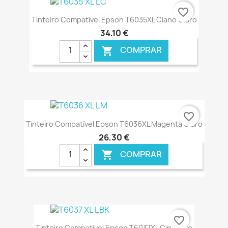
€ ONLINE
favorite_border
Tinteiro Compatível Epson T6035XL Ciano Claro
34,10 €
COMPRAR

€ ONLINE
favorite_border
Tinteiro Compatível Epson T6036XL Magenta Claro
26,30 €
COMPRAR

€ ONLINE
favorite_border
Tinteiro Compatível Epson T6037XL Cinzento