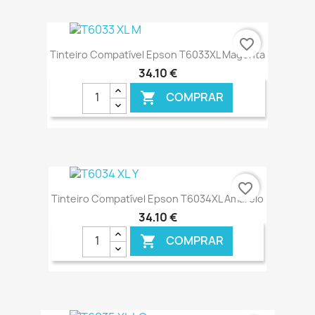
€ ONLINE
favorite_border
Tinteiro Compatível Epson T6033XL Magenta
34,10 €
COMPRAR

€ ONLINE
favorite_border
Tinteiro Compatível Epson T6034XL Amarelo
34,10 €
COMPRAR
