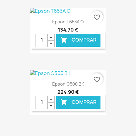
€ ONLINE
favorite_border
Epson T653A O
134,70 €
COMPRAR

€ ONLINE
favorite_border
Epson C500 BK
224,90 €
COMPRAR
