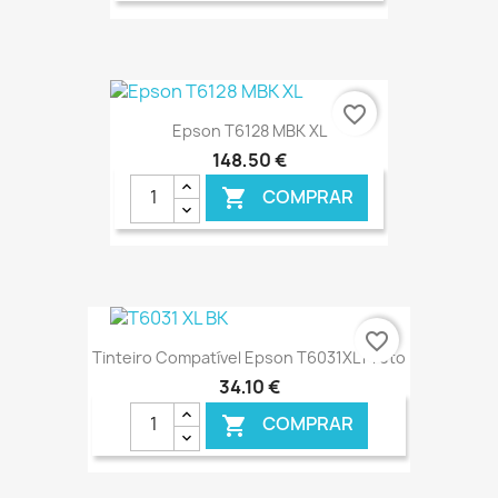
€ ONLINE
favorite_border
Epson T6128 MBK XL
148,50 €
COMPRAR

€ ONLINE
favorite_border
Tinteiro Compatível Epson T6031XL Preto
34,10 €
COMPRAR
