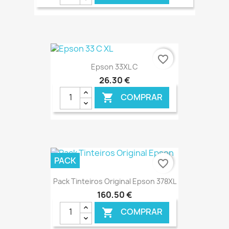
€ ONLINE
favorite_border
Epson 33XL C
26,30 €
COMPRAR

€ ONLINE
PACK
favorite_border
Pack Tinteiros Original Epson 378XL
160,50 €
COMPRAR
