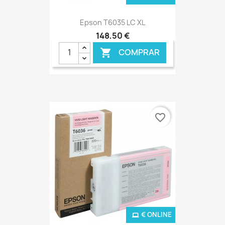
Epson T6035 LC XL
148,50 €
COMPRAR

favorite_border
€ ONLINE