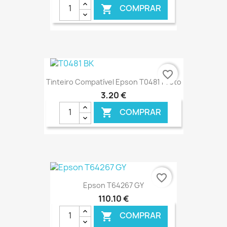
COMPRAR

€ ONLINE
favorite_border
Tinteiro Compatível Epson T0481 Preto
3,20 €
COMPRAR

€ ONLINE
favorite_border
Epson T64267 GY
110,10 €
COMPRAR
