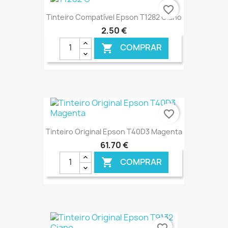
€ ONLINE
favorite_border
Tinteiro Compatível Epson T1282 Ciano
2,50 €
COMPRAR

€ ONLINE
favorite_border
Tinteiro Original Epson T40D3 Magenta
61,70 €
COMPRAR

€ ONLINE
favorite_border