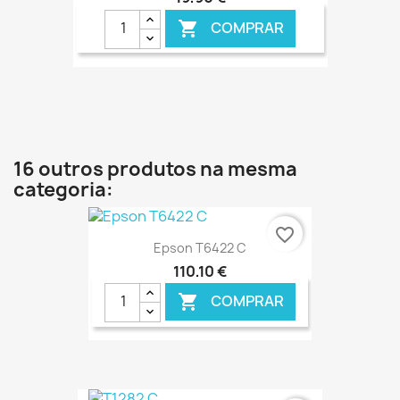
COMPRAR

€ ONLINE
16 outros produtos na mesma
categoria:
favorite_border
Epson T6422 C
110,10 €
COMPRAR
