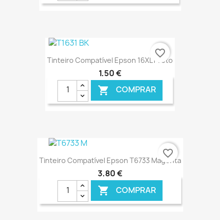
€ ONLINE
favorite_border
Tinteiro Compatível Epson 16XL Preto
1,50 €
COMPRAR

€ ONLINE
favorite_border
Tinteiro Compatível Epson T6733 Magenta
3,80 €
COMPRAR
