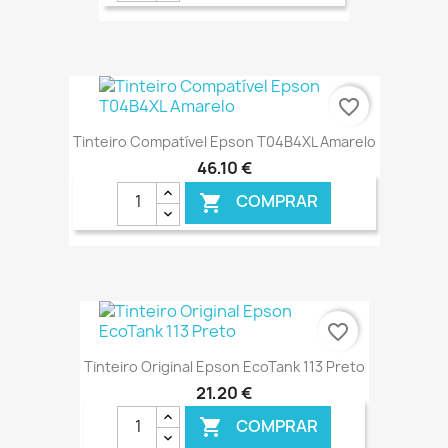
€ ONLINE
favorite_border
Tinteiro Compatível Epson T04B4XL Amarelo
46,10 €
COMPRAR

€ ONLINE
favorite_border
Tinteiro Original Epson EcoTank 113 Preto
21,20 €
COMPRAR
