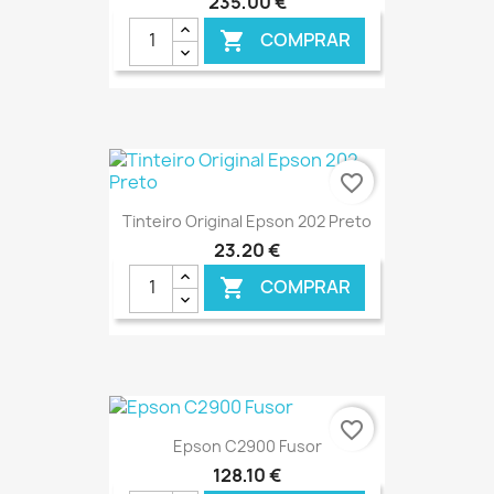
235,00 €
COMPRAR

€ ONLINE
favorite_border
Tinteiro Original Epson 202 Preto
23,20 €
COMPRAR

€ ONLINE
favorite_border
Epson C2900 Fusor
128,10 €