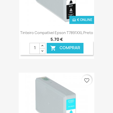
€ ONLINE
Tinteiro Compatível Epson T7891XXL Preto
5,70 €
COMPRAR

favorite_border