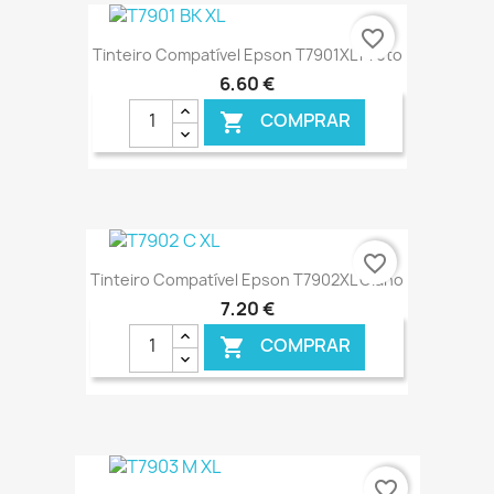
€ ONLINE
favorite_border
Tinteiro Compatível Epson T7901XL Preto
6,60 €
COMPRAR

€ ONLINE
favorite_border
Tinteiro Compatível Epson T7902XL Ciano
7,20 €
COMPRAR

€ ONLINE
favorite_border