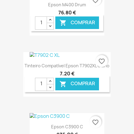
favorite_border
Epson M400 Drum
76,80 €
COMPRAR

€ ONLINE
favorite_border
Tinteiro Compatível Epson T7902XL Ciano
7,20 €
COMPRAR

€ ONLINE
favorite_border
Epson C3900 C