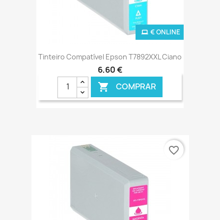
€ ONLINE
Tinteiro Compatível Epson T7892XXL Ciano
6,60 €
COMPRAR

favorite_border