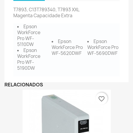
T7893, C13T789340, T7893 XXL
Magenta
Capacidade Extra
Epson
WorkForce
Pro WF-
Epson
Epson
5110DW
WorkForce Pro
WorkForce Pro
Epson
WF-5620DWF
WF-5690DWF
WorkForce
Pro WF-
5190DW
RELACIONADOS
favorite_border