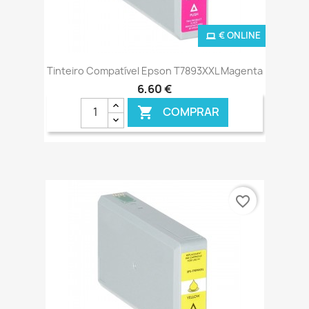
€ ONLINE
Tinteiro Compatível Epson T7893XXL Magenta
6,60 €
COMPRAR

favorite_border