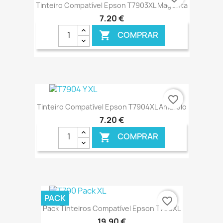
Tinteiro Compatível Epson T7903XL Magenta
7,20 €
COMPRAR

€ ONLINE
favorite_border
Tinteiro Compatível Epson T7904XL Amarelo
7,20 €
COMPRAR

€ ONLINE
PACK
favorite_border
Pack Tinteiros Compatível Epson T790XL
19,90 €