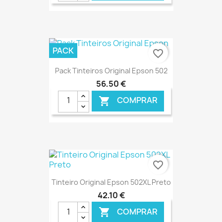
€ ONLINE
PACK
favorite_border
Pack Tinteiros Original Epson 502
56,50 €
COMPRAR

€ ONLINE
favorite_border
Tinteiro Original Epson 502XL Preto
42,10 €
COMPRAR
