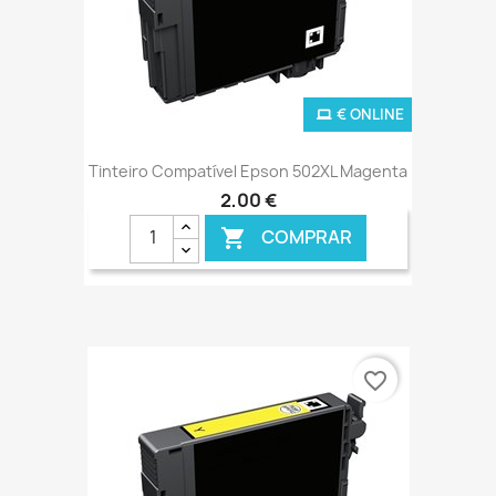
€ ONLINE
Tinteiro Compatível Epson 502XL Magenta
2,00 €
COMPRAR

favorite_border