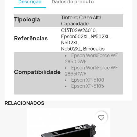
Descrição
Dados do produto
Tinteiro Ciano Alta
Tipologia
Capacidade
C13T02W24010,
Epson502XL, Nº502XL,
Referências
N502XL,
No502XL, Binóculos
Epson WorkForce WF-
2860DWF
Epson WorkForce WF-
Compatibilidade
2865DWF
Epson XP-5100
Epson XP-5105
RELACIONADOS
favorite_border