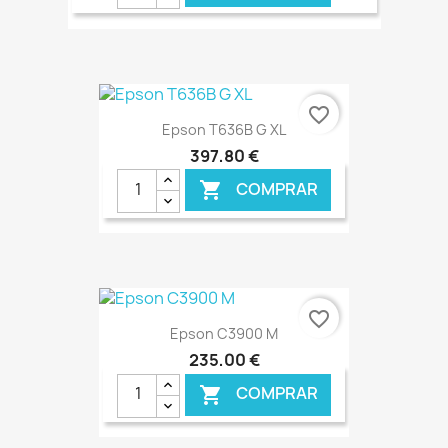
€ ONLINE
favorite_border
Epson T636B G XL
397,80 €
COMPRAR

€ ONLINE
favorite_border
Epson C3900 M
235,00 €
COMPRAR
