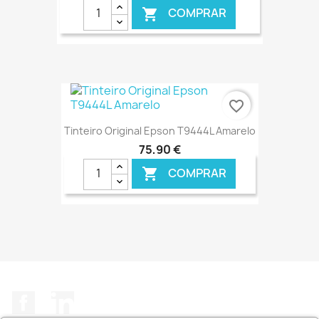
COMPRAR

€ ONLINE
favorite_border
Tinteiro Original Epson T9444L Amarelo
75,90 €
COMPRAR

€ ONLINE
Facebook
LinkedIn