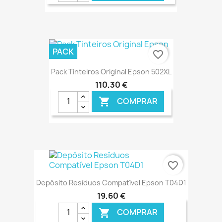
€ ONLINE
PACK
favorite_border
Pack Tinteiros Original Epson 502XL
110,30 €
COMPRAR

€ ONLINE
favorite_border
Depósito Resíduos Compatível Epson T04D1
19,60 €
COMPRAR
