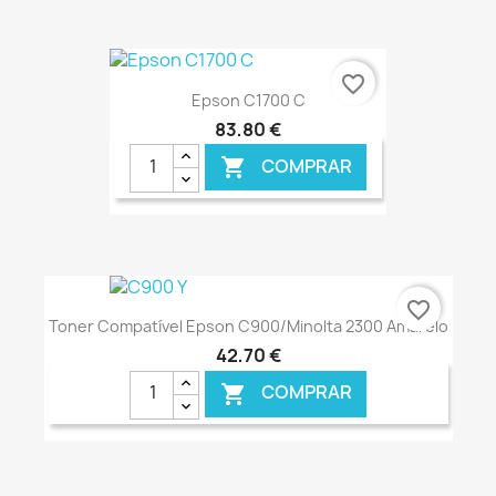
€ ONLINE
favorite_border
Epson C1700 C
83,80 €
COMPRAR

€ ONLINE
favorite_border
Toner Compatível Epson C900/Minolta 2300 Amarelo
42,70 €
COMPRAR
