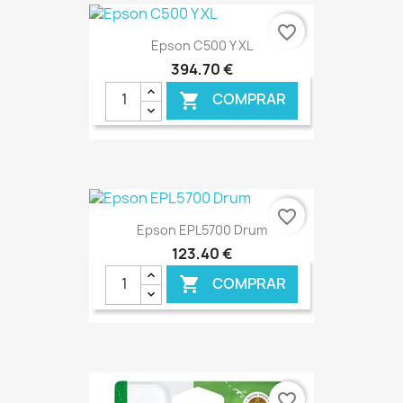
€ ONLINE
favorite_border
Epson C500 Y XL
394,70 €
COMPRAR

€ ONLINE
favorite_border
Epson EPL5700 Drum
123,40 €
COMPRAR

€ ONLINE
favorite_border