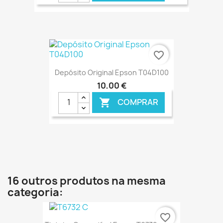
€ ONLINE
favorite_border
Depósito Original Epson T04D100
10,00 €
COMPRAR

€ ONLINE
16 outros produtos na mesma
categoria:
favorite_border