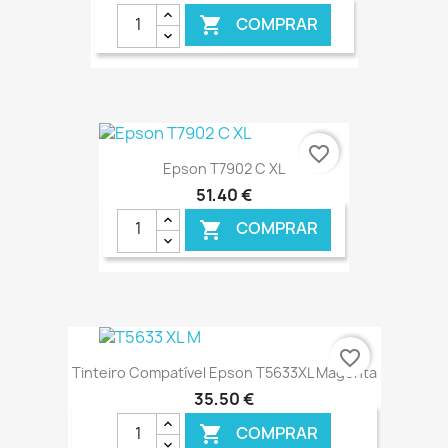
COMPRAR

€ ONLINE
favorite_border
Epson T7902 C XL
51,40 €
COMPRAR

€ ONLINE
favorite_border
Tinteiro Compatível Epson T5633XL Magenta
35,50 €
COMPRAR
