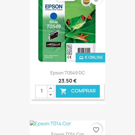
€ ONLINE
Epson T0549 DC
23,50 €
COMPRAR

favorite_border
Epson T014 Cor