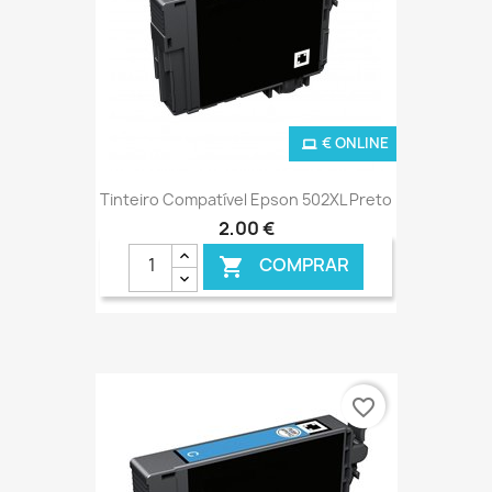
€ ONLINE
Tinteiro Compatível Epson 502XL Preto
2,00 €
COMPRAR

favorite_border