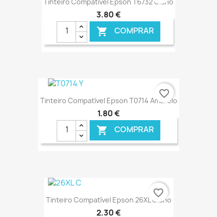
Tinteiro Compatível Epson T6732 Ciano
3,80 €
COMPRAR

€ ONLINE
favorite_border
Tinteiro Compatível Epson T0714 Amarelo
1,80 €
COMPRAR

€ ONLINE
favorite_border
Tinteiro Compatível Epson 26XL Ciano
2,30 €