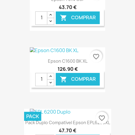
43,70 €
COMPRAR

€ ONLINE
favorite_border
Epson C1600 BK XL
126,90 €
COMPRAR

€ ONLINE
PACK
favorite_border
Pack Duplo Compatível Epson EPL6200XL
47,70 €