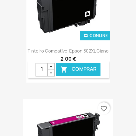
€ ONLINE
Tinteiro Compatível Epson 502XL Ciano
2,00 €
COMPRAR

favorite_border