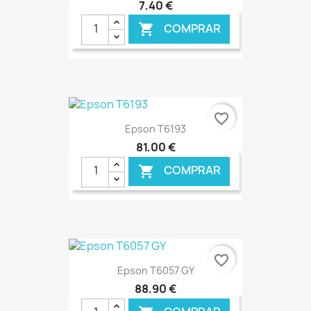
7,40 €
COMPRAR

€ ONLINE
favorite_border
Epson T6193
81,00 €
COMPRAR

€ ONLINE
favorite_border
Epson T6057 GY
88,90 €