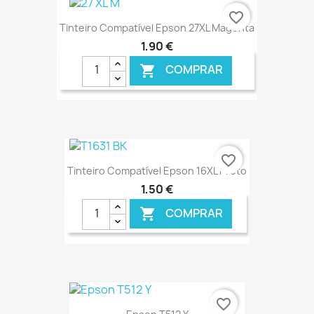
favorite_border
Tinteiro Compatível Epson 27XL Magenta
1,90 €
COMPRAR

€ ONLINE
favorite_border
Tinteiro Compatível Epson 16XL Preto
1,50 €
COMPRAR

€ ONLINE
favorite_border