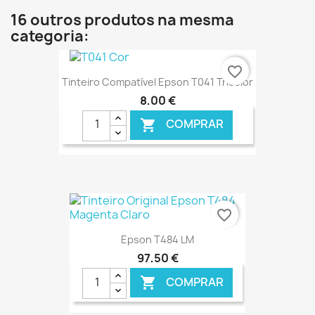
16 outros produtos na mesma
categoria:
favorite_border
Tinteiro Compatível Epson T041 Tricolor
8,00 €
COMPRAR

€ ONLINE
favorite_border
Epson T484 LM
97,50 €
COMPRAR
