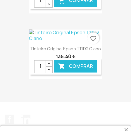
COMPRAR

€ ONLINE
favorite_border
Tinteiro Original Epson T11D2 Ciano
135,40 €
COMPRAR

€ ONLINE
Facebook
LinkedIn