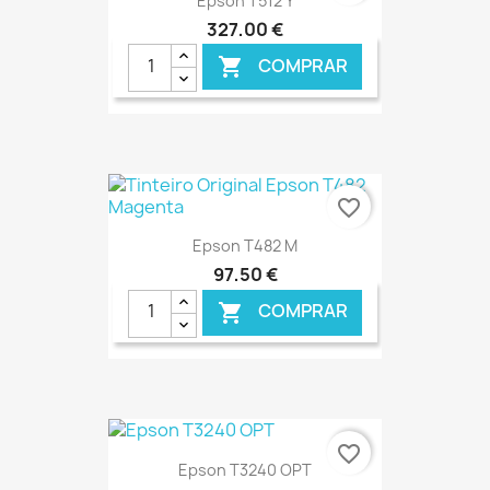
Epson T512 Y
327,00 €
COMPRAR

€ ONLINE
favorite_border
Epson T482 M
97,50 €
COMPRAR

€ ONLINE
favorite_border
Epson T3240 OPT