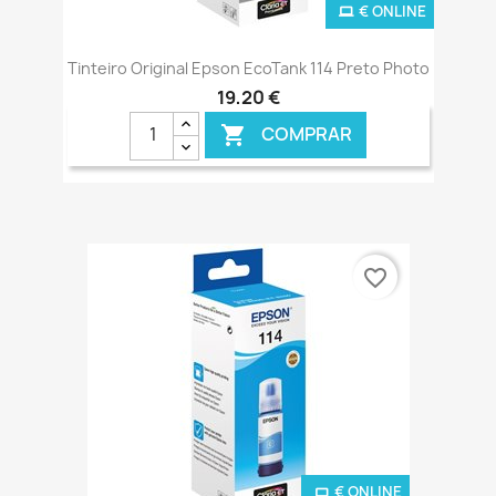
€ ONLINE
Tinteiro Original Epson EcoTank 114 Preto Photo
19,20 €
COMPRAR

favorite_border
€ ONLINE