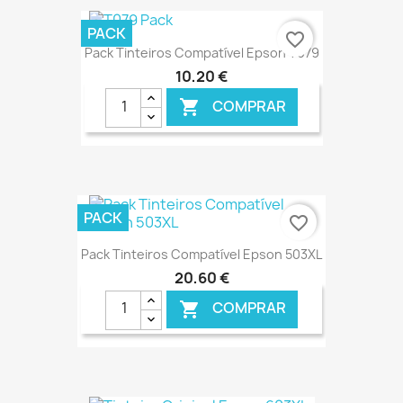
€ ONLINE
PACK
favorite_border
Pack Tinteiros Compatível Epson T079
10,20 €
COMPRAR

€ ONLINE
PACK
favorite_border
Pack Tinteiros Compatível Epson 503XL
20,60 €
COMPRAR

€ ONLINE