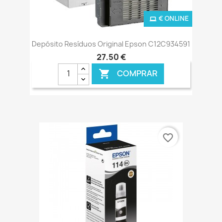
€ ONLINE
Depósito Resíduos Original Epson C12C934591
27,50 €
COMPRAR

favorite_border