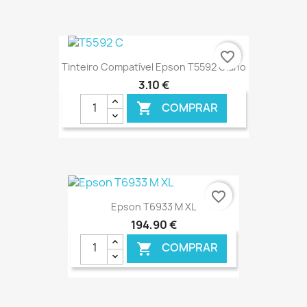
€ ONLINE
favorite_border
Tinteiro Compatível Epson T5592 Ciano
3,10 €
COMPRAR

€ ONLINE
favorite_border
Epson T6933 M XL
194,90 €
COMPRAR
