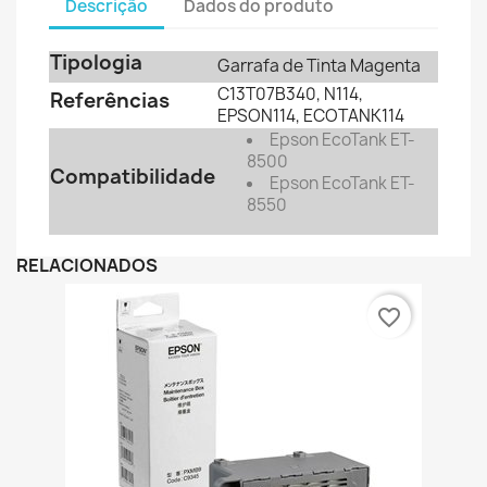
Descrição
Dados do produto
Tipologia
Garrafa de Tinta Magenta
C13T07B340, N114,
Referências
EPSON114, ECOTANK114
Epson EcoTank ET-
8500
Compatibilidade
Epson EcoTank ET-
8550
RELACIONADOS
favorite_border