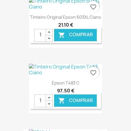
favorite_border
Tinteiro Original Epson 603XL Ciano
21,10 €
COMPRAR

€ ONLINE
favorite_border
Epson T483 C
97,50 €
COMPRAR

€ ONLINE