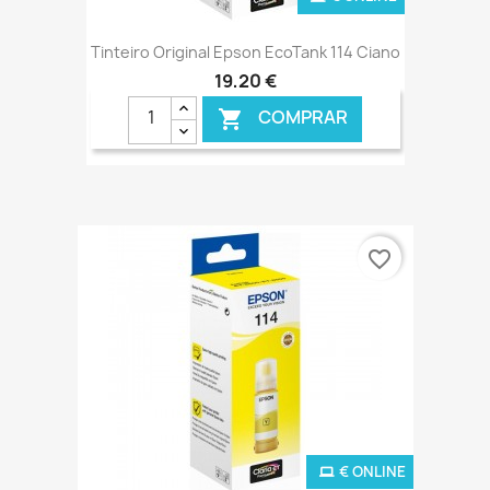
Tinteiro Original Epson EcoTank 114 Ciano
19,20 €
COMPRAR

favorite_border
€ ONLINE