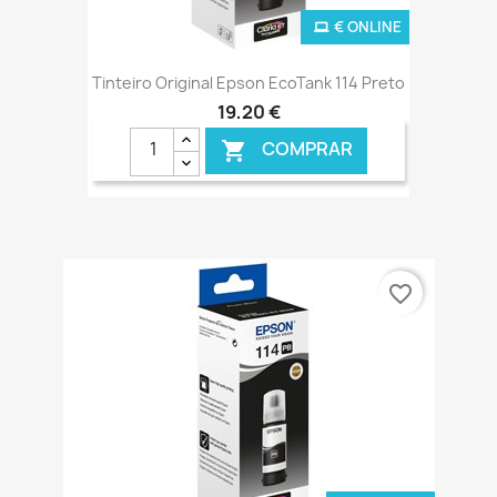
€ ONLINE
Tinteiro Original Epson EcoTank 114 Preto
19,20 €
COMPRAR

favorite_border