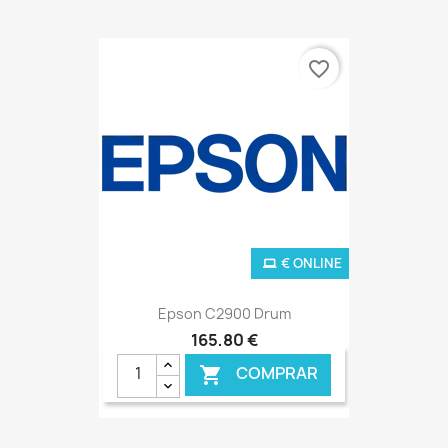
favorite_border
€ ONLINE
Epson C2900 Drum
165,80 €
COMPRAR
