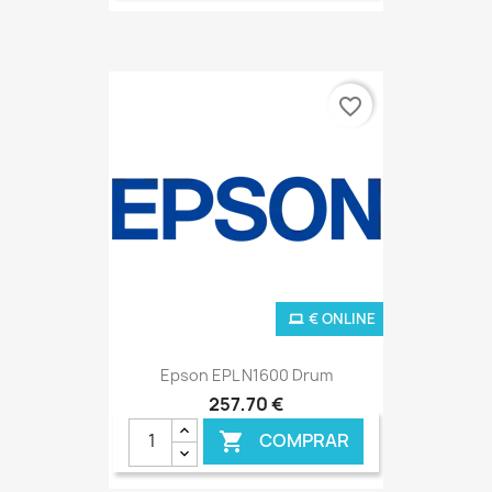
favorite_border
€ ONLINE
Epson EPL N1600 Drum
257,70 €
COMPRAR
