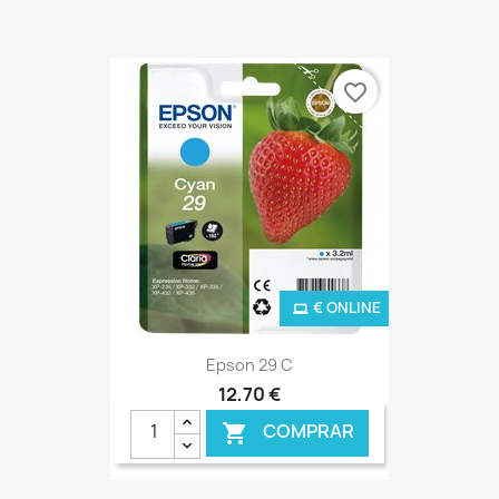
favorite_border
€ ONLINE
Epson 29 C
12,70 €
COMPRAR
