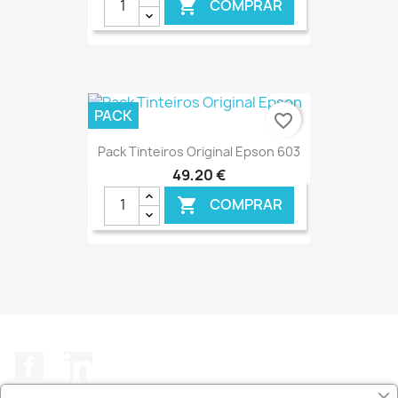
COMPRAR

€ ONLINE
PACK
favorite_border
Pack Tinteiros Original Epson 603
49,20 €
COMPRAR

€ ONLINE
Facebook
LinkedIn