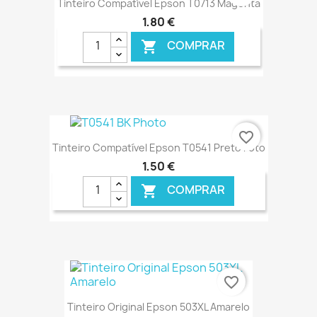
Tinteiro Compatível Epson T0713 Magenta
1,80 €
COMPRAR

€ ONLINE
favorite_border
Tinteiro Compatível Epson T0541 Preto Foto
1,50 €
COMPRAR

€ ONLINE
favorite_border
Tinteiro Original Epson 503XL Amarelo