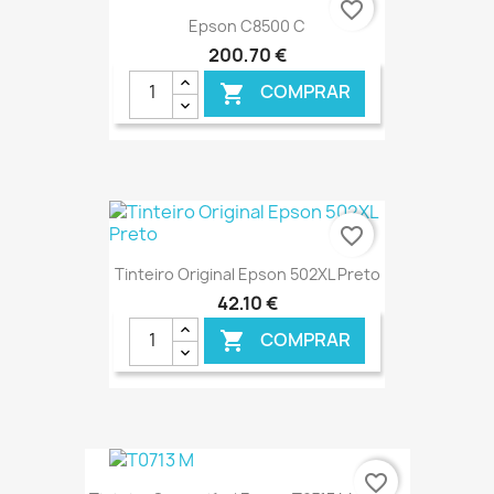
favorite_border
Epson C8500 C
200,70 €
COMPRAR

€ ONLINE
favorite_border
Tinteiro Original Epson 502XL Preto
42,10 €
COMPRAR

€ ONLINE
favorite_border