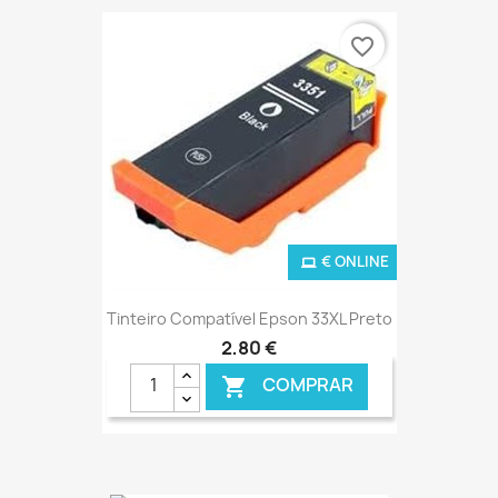
favorite_border
€ ONLINE
Tinteiro Compatível Epson 33XL Preto
2,80 €
COMPRAR
