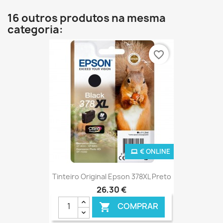
16 outros produtos na mesma
categoria:
favorite_border
€ ONLINE
Tinteiro Original Epson 378XL Preto
26,30 €
COMPRAR
