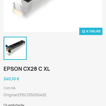
€ ONLINE
EPSON CX28 C XL
240,10 €
Com IVA
Original EPSC13S050492
Quantidade