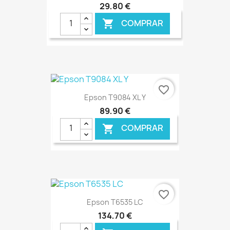
29,80 €
COMPRAR

€ ONLINE
favorite_border
Epson T9084 XL Y
89,90 €
COMPRAR

€ ONLINE
favorite_border
Epson T6535 LC
134,70 €