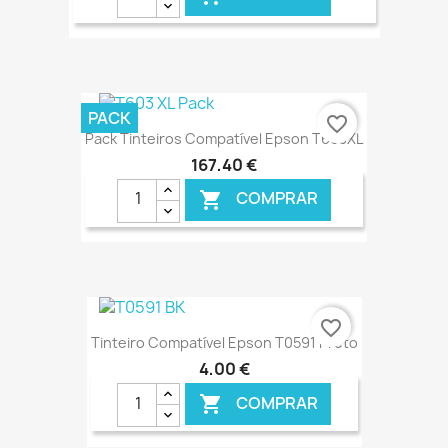
€ ONLINE
PACK
favorite_border
Pack Tinteiros Compatível Epson T603XL
167,40 €
COMPRAR

€ ONLINE
favorite_border
Tinteiro Compatível Epson T0591 Preto
4,00 €
COMPRAR
