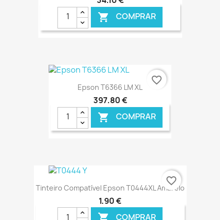
COMPRAR

€ ONLINE
favorite_border
Epson T6366 LM XL
397,80 €
COMPRAR

€ ONLINE
favorite_border
Tinteiro Compatível Epson T0444XL Amarelo
1,90 €
COMPRAR
