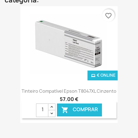
categoria:
favorite_border
€ ONLINE
Tinteiro Compatível Epson T8047XL Cinzento
57,00 €
COMPRAR
