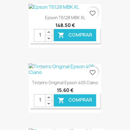
€ ONLINE
favorite_border
Epson T6128 MBK XL
148,50 €
COMPRAR

€ ONLINE
favorite_border
Tinteiro Original Epson 405 Ciano
15,60 €
COMPRAR

€ ONLINE