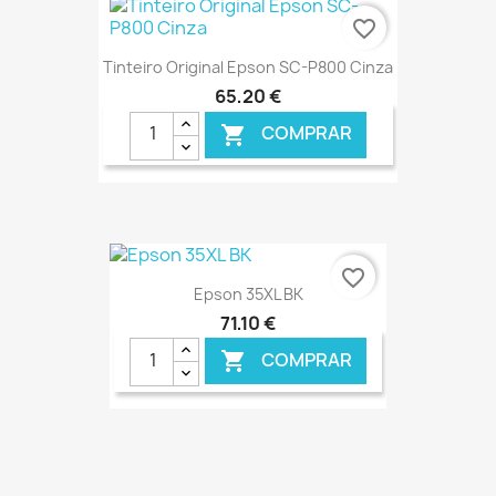
favorite_border
Tinteiro Original Epson SC-P800 Cinza
65,20 €
COMPRAR

€ ONLINE
favorite_border
Epson 35XL BK
71,10 €
COMPRAR

€ ONLINE