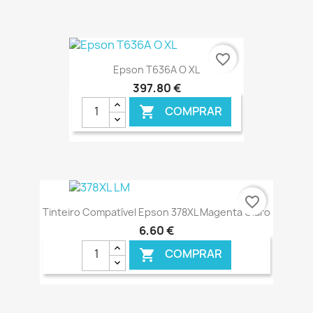
€ ONLINE
favorite_border
Epson T636A O XL
397,80 €
COMPRAR

€ ONLINE
favorite_border
Tinteiro Compatível Epson 378XL Magenta Claro
6,60 €
COMPRAR
