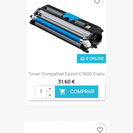
favorite_border
€ ONLINE
Toner Compatível Epson C1600 Ciano
31,60 €
COMPRAR

favorite_border