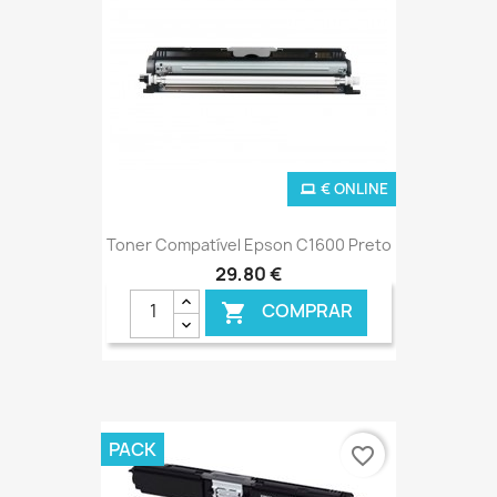
€ ONLINE
Toner Compatível Epson C1600 Preto
29,80 €
COMPRAR

PACK
favorite_border