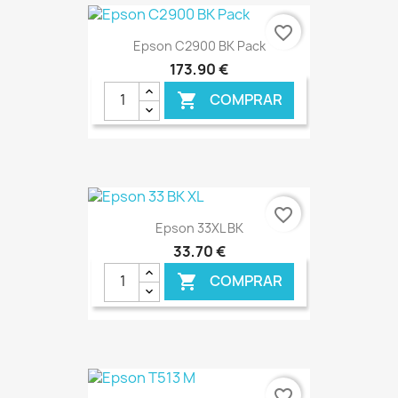
favorite_border
Epson C2900 BK Pack
173,90 €
COMPRAR

€ ONLINE
favorite_border
Epson 33XL BK
33,70 €
COMPRAR

€ ONLINE
favorite_border