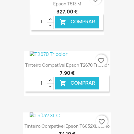
Epson T513 M
327,00 €
COMPRAR

€ ONLINE
favorite_border
Tinteiro Compatível Epson T2670 Tricolor
7,90 €
COMPRAR

€ ONLINE
favorite_border
Tinteiro Compatível Epson T6032XL Ciano
34,10 €