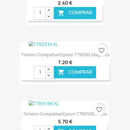
2,40 €
COMPRAR

€ ONLINE
favorite_border
Tinteiro Compatível Epson T7903XL Magenta
7,20 €
COMPRAR

€ ONLINE
favorite_border
Tinteiro Compatível Epson T7891XXL Preto
5,70 €