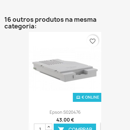
16 outros produtos na mesma
categoria:
favorite_border
€ ONLINE
Epson S020476
43,00 €
COMPRAR
