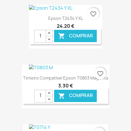
€ ONLINE
favorite_border
Epson T2434 Y XL
24,20 €
COMPRAR

€ ONLINE
favorite_border
Tinteiro Compatível Epson T0803 Magenta
3,30 €
COMPRAR

€ ONLINE