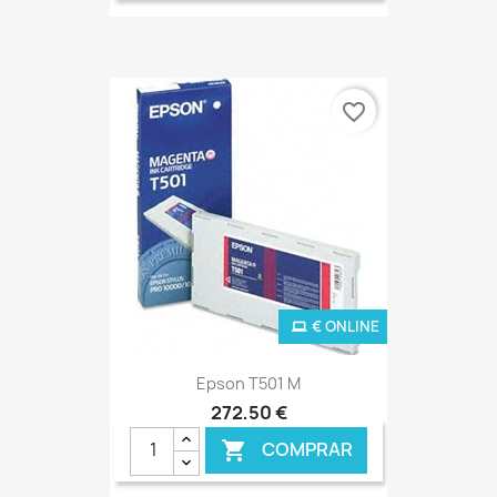
favorite_border
€ ONLINE
Epson T501 M
272,50 €
COMPRAR
