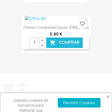
€ ONLINE
favorite_border
Tinteiro Compatível Epson 378XL Preto
5,80 €
COMPRAR

€ ONLINE
Facebook
LinkedIn
Usamos cookies de
Permitir Cookies
terceiros para
melhorar sua