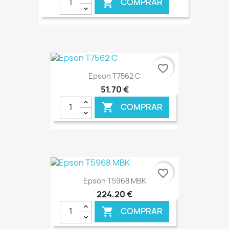
COMPRAR

€ ONLINE
favorite_border
Epson T7562 C
51,70 €
COMPRAR

€ ONLINE
favorite_border
Epson T5968 MBK
224,20 €
COMPRAR
