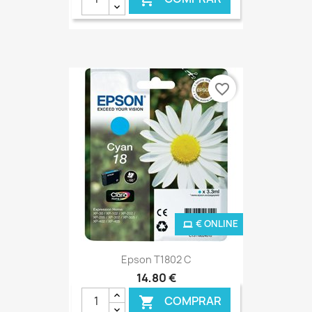
favorite_border
€ ONLINE
Epson T1802 C
14,80 €
COMPRAR
