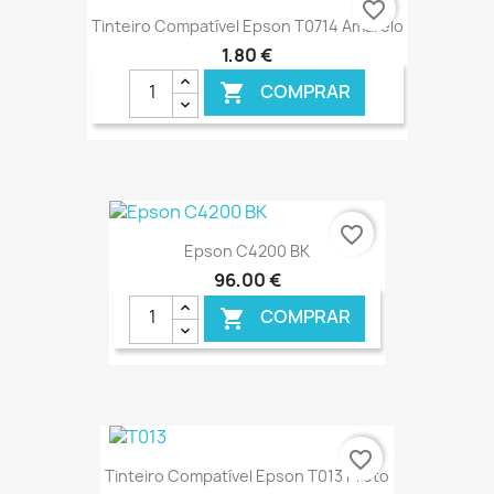
favorite_border
Tinteiro Compatível Epson T0714 Amarelo
1,80 €
COMPRAR

€ ONLINE
favorite_border
Epson C4200 BK
96,00 €
COMPRAR

€ ONLINE
favorite_border
Tinteiro Compatível Epson T013 Preto