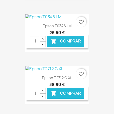
favorite_border
Epson T0346 LM
26,50 €
COMPRAR

€ ONLINE
favorite_border
Epson T2712 C XL
38,90 €
COMPRAR
