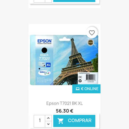
favorite_border
€ ONLINE
Epson T7021 BK XL
56,30 €
COMPRAR
