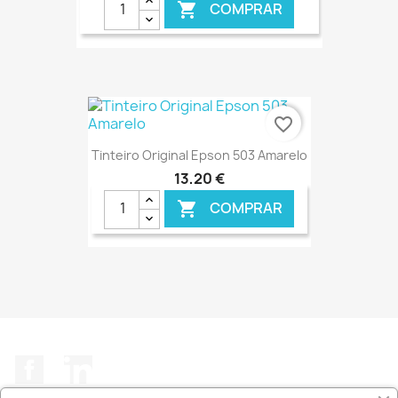
COMPRAR

€ ONLINE
favorite_border
Tinteiro Original Epson 503 Amarelo
13,20 €
COMPRAR

€ ONLINE
Facebook
LinkedIn