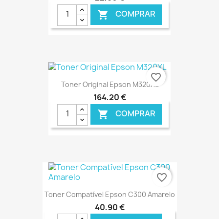
COMPRAR

€ ONLINE
favorite_border
Toner Original Epson M320XL
164,20 €
COMPRAR

€ ONLINE
favorite_border
Toner Compatível Epson C300 Amarelo
40,90 €