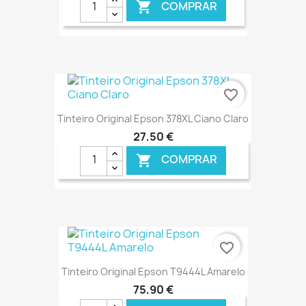
COMPRAR

€ ONLINE
favorite_border
Tinteiro Original Epson 378XL Ciano Claro
27,50 €
COMPRAR

€ ONLINE
favorite_border
Tinteiro Original Epson T9444L Amarelo
75,90 €