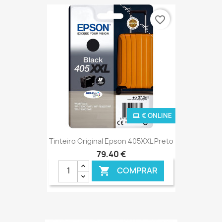
favorite_border
€ ONLINE
Tinteiro Original Epson 405XXL Preto
79,40 €
COMPRAR
