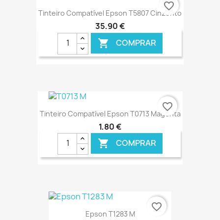
favorite_border
Tinteiro Compatível Epson T5807 Cinzento
35,90 €
COMPRAR

€ ONLINE
favorite_border
Tinteiro Compatível Epson T0713 Magenta
1,80 €
COMPRAR

€ ONLINE
favorite_border
Epson T1283 M