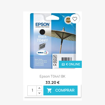
favorite_border
€ ONLINE
Epson T0441 BK
33,20 €
COMPRAR
