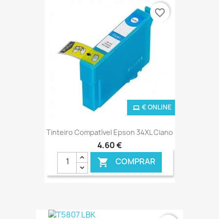
favorite_border
€ ONLINE
Tinteiro Compatível Epson 34XL Ciano
4,60 €
COMPRAR
