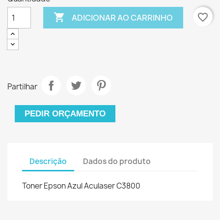

favorite_border
ADICIONAR AO CARRINHO
Partilhar
PEDIR ORÇAMENTO
Descrição
Dados do produto
Toner Epson Azul Aculaser C3800