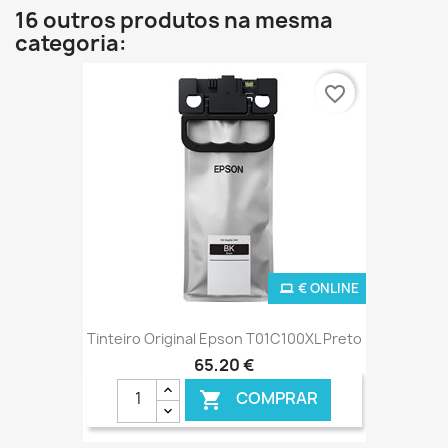
16 outros produtos na mesma
categoria:
favorite_border
€ ONLINE
Tinteiro Original Epson T01C100XL Preto
65,20 €
COMPRAR
