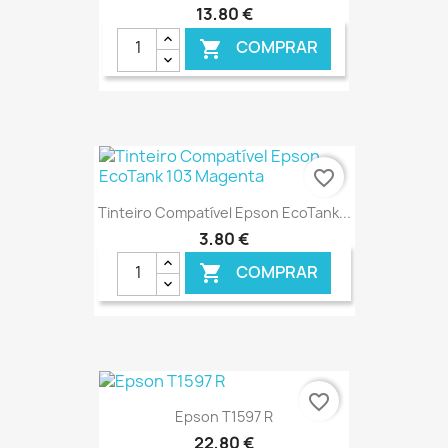
13,80 €
COMPRAR

€ ONLINE
favorite_border
Tinteiro Compatível Epson EcoTank...
3,80 €
COMPRAR

€ ONLINE
favorite_border
Epson T1597 R
22,80 €