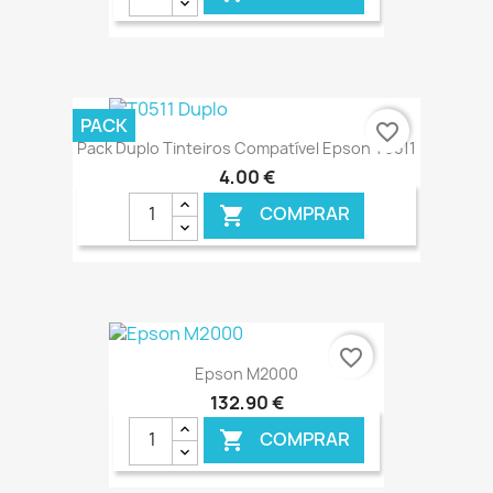
€ ONLINE
PACK
favorite_border
Pack Duplo Tinteiros Compatível Epson T0511
4,00 €
COMPRAR

€ ONLINE
favorite_border
Epson M2000
132,90 €
COMPRAR
