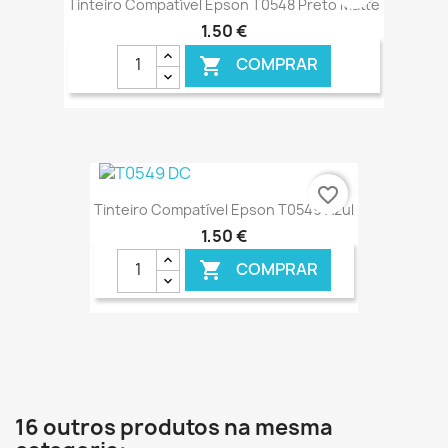
Tinteiro Compatível Epson T0548 Preto Matte
1,50 €
COMPRAR

€ ONLINE
favorite_border
Tinteiro Compatível Epson T0549 Azul
1,50 €
COMPRAR

€ ONLINE
16 outros produtos na mesma