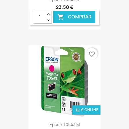
23,50 €
COMPRAR

favorite_border
€ ONLINE
Epson T0543 M