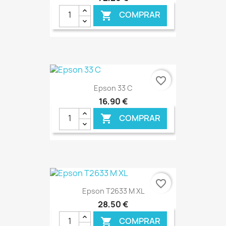
COMPRAR

€ ONLINE
favorite_border
Epson 33 C
16,90 €
COMPRAR

€ ONLINE
favorite_border
Epson T2633 M XL
28,50 €
COMPRAR
