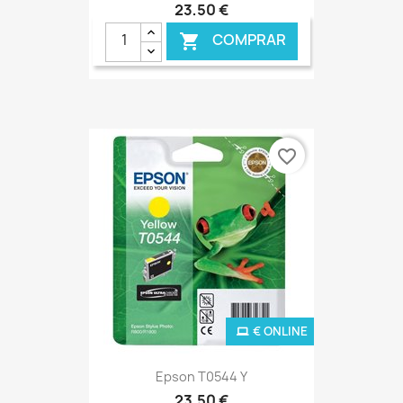
23,50 €
COMPRAR

favorite_border
€ ONLINE
Epson T0544 Y
23,50 €