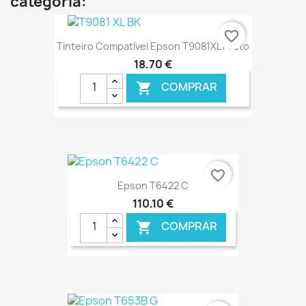
categoria:
favorite_border
Tinteiro Compatível Epson T9081XL Preto
18,70 €
COMPRAR

€ ONLINE
favorite_border
Epson T6422 C
110,10 €
COMPRAR
