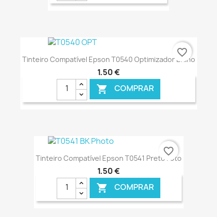
€ ONLINE
favorite_border
Tinteiro Compatível Epson T0540 Optimizador Brilho
1,50 €
COMPRAR

€ ONLINE
favorite_border
Tinteiro Compatível Epson T0541 Preto Foto
1,50 €
COMPRAR
