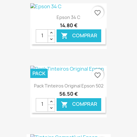
€ ONLINE
favorite_border
Epson 34 C
14,80 €
COMPRAR

€ ONLINE
PACK
favorite_border
Pack Tinteiros Original Epson 502
56,50 €
COMPRAR

€ ONLINE