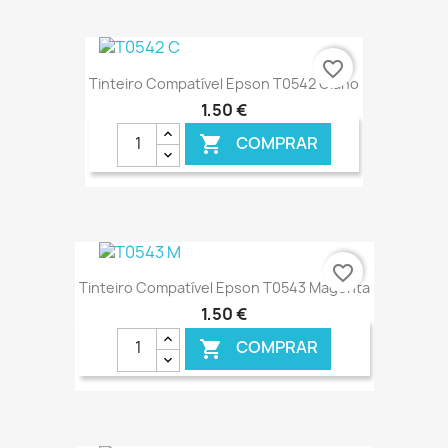
€ ONLINE
favorite_border
Tinteiro Compatível Epson T0542 Ciano
1,50 €
COMPRAR

€ ONLINE
favorite_border
Tinteiro Compatível Epson T0543 Magenta
1,50 €
COMPRAR
