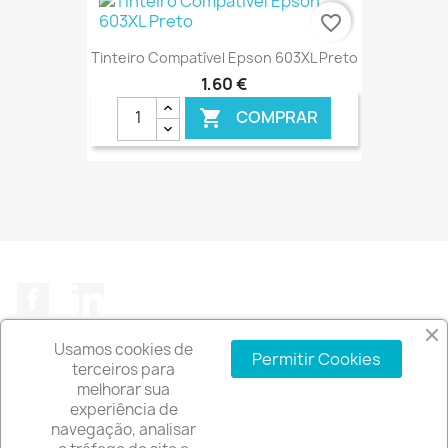
favorite_border
Tinteiro Compatível Epson 603XL Preto
1,60 €
COMPRAR

€ ONLINE
Facebook
LinkedIn
Usamos cookies de
Permitir Cookies
terceiros para
melhorar sua
experiência de
A EMPRESA

navegação, analisar