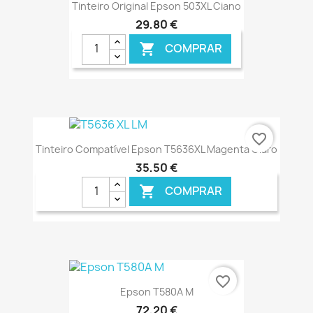
Tinteiro Original Epson 503XL Ciano
29,80 €
COMPRAR

€ ONLINE
favorite_border
Tinteiro Compatível Epson T5636XL Magenta Claro
35,50 €
COMPRAR

€ ONLINE
favorite_border
Epson T580A M
72,20 €