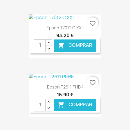
€ ONLINE
favorite_border
Epson T7012 C XXL
93,20 €
COMPRAR

€ ONLINE
favorite_border
Epson T2611 PHBK
16,90 €
COMPRAR
