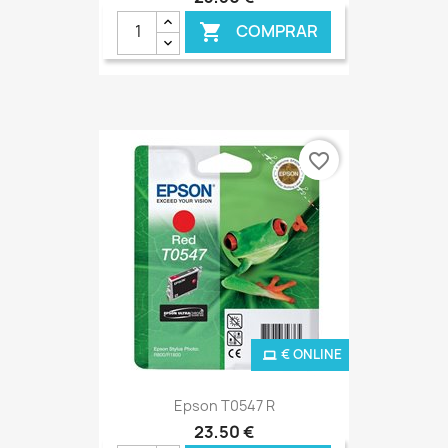
COMPRAR

favorite_border
€ ONLINE
Epson T0547 R
23,50 €