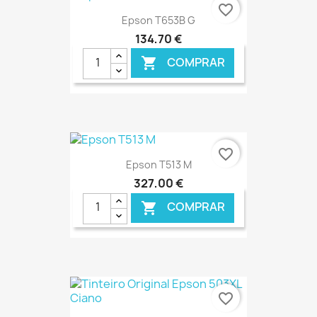
€ ONLINE
favorite_border
Epson T653B G
134,70 €
COMPRAR

€ ONLINE
favorite_border
Epson T513 M
327,00 €
COMPRAR

€ ONLINE
favorite_border