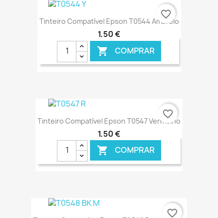
€ ONLINE
favorite_border
Tinteiro Compatível Epson T0544 Amarelo
1,50 €
COMPRAR

€ ONLINE
favorite_border
Tinteiro Compatível Epson T0547 Vermelho
1,50 €
COMPRAR

€ ONLINE
favorite_border