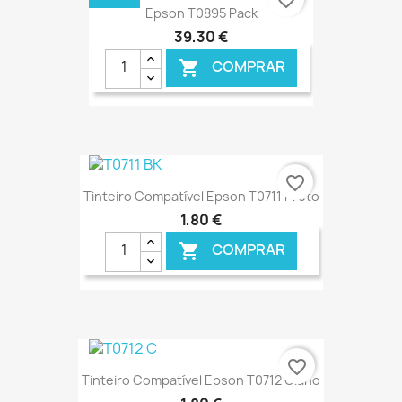
Epson T0895 Pack
39,30 €
COMPRAR

€ ONLINE
favorite_border
Tinteiro Compatível Epson T0711 Preto
1,80 €
COMPRAR

€ ONLINE
favorite_border
Tinteiro Compatível Epson T0712 Ciano