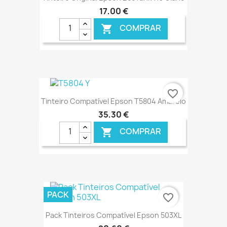
17,00 €
COMPRAR

€ ONLINE
favorite_border
Tinteiro Compatível Epson T5804 Amarelo
35,30 €
COMPRAR

€ ONLINE
PACK
favorite_border
Pack Tinteiros Compatível Epson 503XL