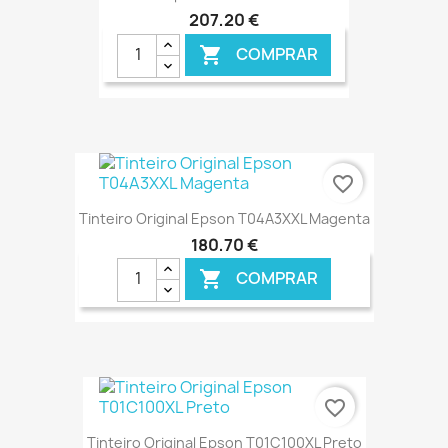
207,20 €
COMPRAR

€ ONLINE
favorite_border
Tinteiro Original Epson T04A3XXL Magenta
180,70 €
COMPRAR

€ ONLINE
favorite_border
Tinteiro Original Epson T01C100XL Preto