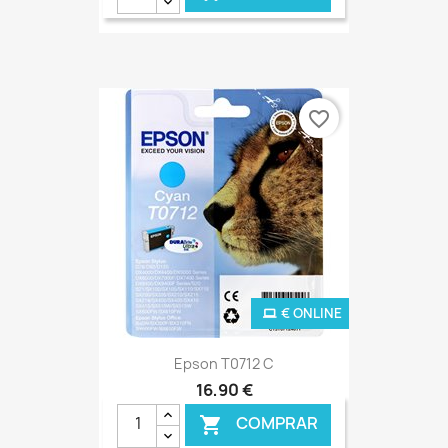
favorite_border
€ ONLINE
Epson T0712 C
16,90 €
COMPRAR
