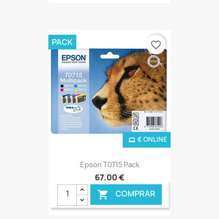
PACK
favorite_border
€ ONLINE
Epson T0715 Pack
67,00 €
COMPRAR
