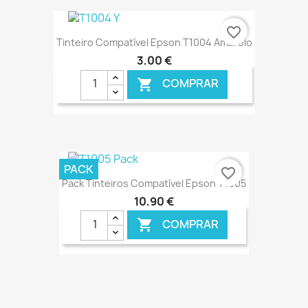
€ ONLINE
favorite_border
Tinteiro Compatível Epson T1004 Amarelo
3,00 €
COMPRAR

€ ONLINE
PACK
favorite_border
Pack Tinteiros Compatível Epson T1005
10,90 €
COMPRAR

€ ONLINE