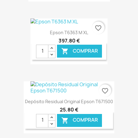
€ ONLINE
favorite_border
Epson T6363 M XL
397,80 €
COMPRAR

€ ONLINE
favorite_border
Depósito Residual Original Epson T671500
25,80 €
COMPRAR
