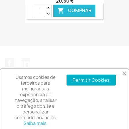
20,60 €
COMPRAR

€ ONLINE
Facebook
LinkedIn
Usamos cookies de
Permitir Cookies
terceiros para
melhorar sua
experiência de
A EMPRESA

navegação, analisar
o tráfego do site e
INFORMAÇÃO DA LOJA
keyboard_arrow_down
personalizar
conteúdo, anúncios.
© 2026 - Software de comércio eletrónico por
Saiba mais.
PrestaShop™