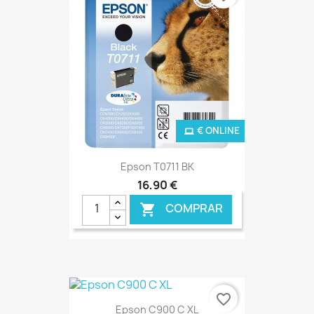
€ ONLINE
Epson T0711 BK
16,90 €
COMPRAR

favorite_border
Epson C900 C XL