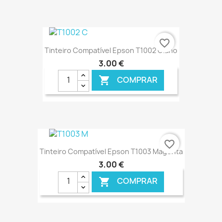
€ ONLINE
favorite_border
Tinteiro Compatível Epson T1002 Ciano
3,00 €
COMPRAR

€ ONLINE
favorite_border
Tinteiro Compatível Epson T1003 Magenta
3,00 €
COMPRAR
