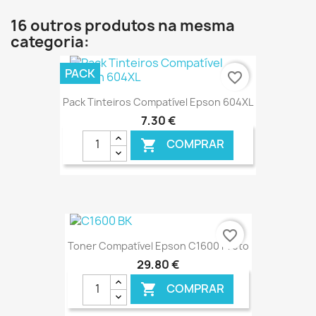
16 outros produtos na mesma
categoria:
PACK
favorite_border
Pack Tinteiros Compatível Epson 604XL
7,30 €
COMPRAR

€ ONLINE
favorite_border
Toner Compatível Epson C1600 Preto
29,80 €
COMPRAR
