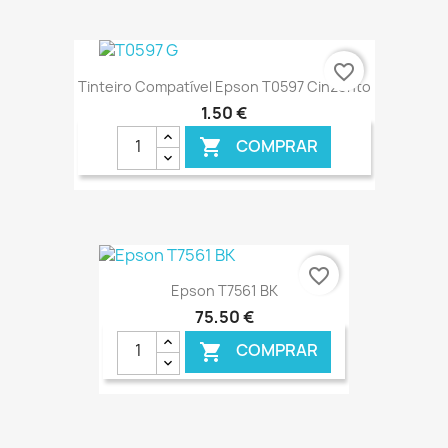
€ ONLINE
favorite_border
Tinteiro Compatível Epson T0597 Cinzento
1,50 €
COMPRAR

€ ONLINE
favorite_border
Epson T7561 BK
75,50 €
COMPRAR
