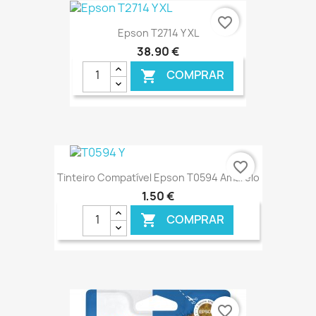
€ ONLINE
favorite_border
Epson T2714 Y XL
38,90 €
COMPRAR

€ ONLINE
favorite_border
Tinteiro Compatível Epson T0594 Amarelo
1,50 €
COMPRAR

€ ONLINE
favorite_border