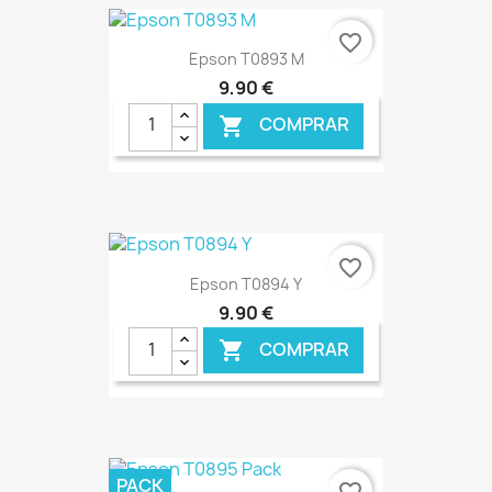
€ ONLINE
favorite_border
Epson T0893 M
9,90 €
COMPRAR

€ ONLINE
favorite_border
Epson T0894 Y
9,90 €
COMPRAR

€ ONLINE
PACK
favorite_border