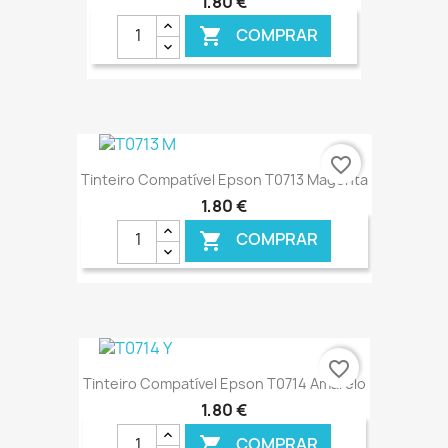
1,80 €
COMPRAR

€ ONLINE
favorite_border
Tinteiro Compatível Epson T0713 Magenta
1,80 €
COMPRAR

€ ONLINE
favorite_border
Tinteiro Compatível Epson T0714 Amarelo
1,80 €
COMPRAR
