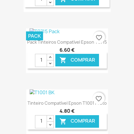
€ ONLINE
PACK
favorite_border
Pack Tinteiros Compatível Epson T0715
6,60 €
COMPRAR

€ ONLINE
favorite_border
Tinteiro Compatível Epson T1001 Preto
4,80 €
COMPRAR
