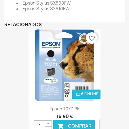
Epson Stylus SX600FW
Epson Stylus SX610FW
RELACIONADOS
favorite_border
€ ONLINE
Epson T0711 BK
16,90 €
COMPRAR
