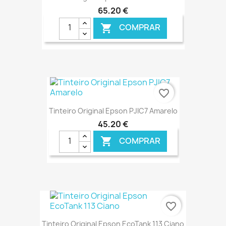
65,20 €
COMPRAR

€ ONLINE
favorite_border
Tinteiro Original Epson PJIC7 Amarelo
45,20 €
COMPRAR

€ ONLINE
favorite_border
Tinteiro Original Epson EcoTank 113 Ciano