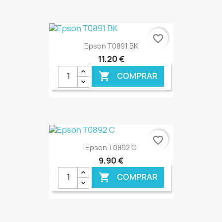
favorite_border
Epson T0891 BK
11,20 €
COMPRAR

€ ONLINE
favorite_border
Epson T0892 C
9,90 €
COMPRAR
