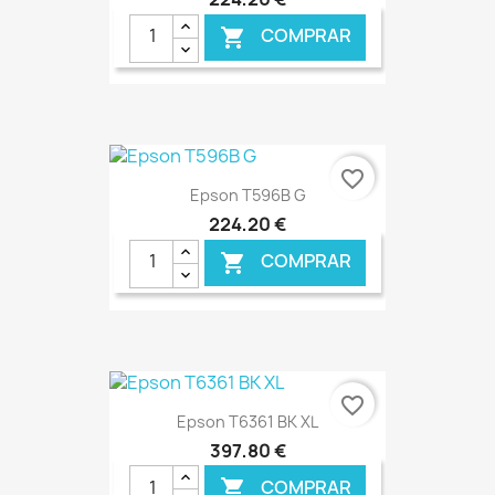
COMPRAR

€ ONLINE
favorite_border
Epson T596B G
224,20 €
COMPRAR

€ ONLINE
favorite_border
Epson T6361 BK XL
397,80 €
COMPRAR
