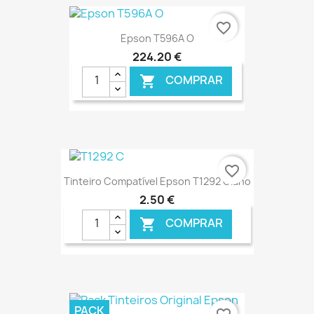
€ ONLINE
favorite_border
Epson T596A O
224,20 €
COMPRAR

€ ONLINE
favorite_border
Tinteiro Compatível Epson T1292 Ciano
2,50 €
COMPRAR

€ ONLINE
PACK