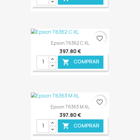
€ ONLINE
favorite_border
Epson T6362 C XL
397,80 €
COMPRAR

€ ONLINE
favorite_border
Epson T6363 M XL
397,80 €
COMPRAR
