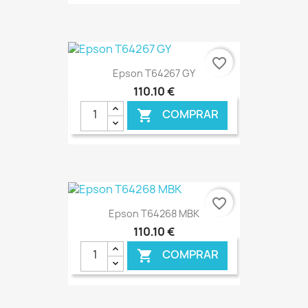
€ ONLINE
favorite_border
Epson T64267 GY
110,10 €
COMPRAR

€ ONLINE
favorite_border
Epson T64268 MBK
110,10 €
COMPRAR
