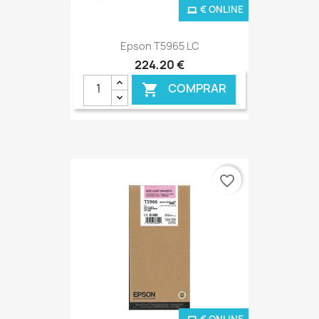
€ ONLINE
Epson T5965 LC
224,20 €
COMPRAR

favorite_border
€ ONLINE