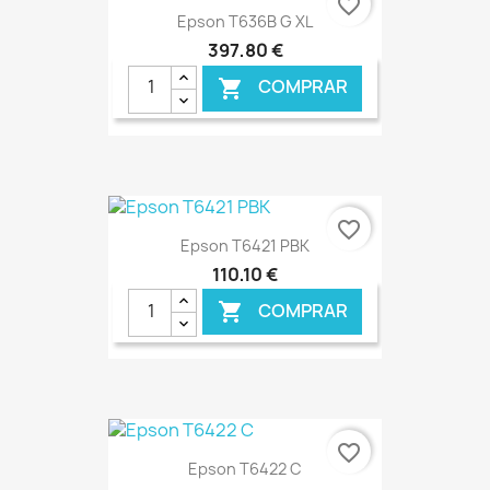
favorite_border
Epson T636B G XL
397,80 €
COMPRAR

€ ONLINE
favorite_border
Epson T6421 PBK
110,10 €
COMPRAR

€ ONLINE
favorite_border
Epson T6422 C