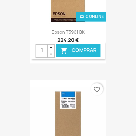
€ ONLINE
Epson T5961 BK
224,20 €
COMPRAR

favorite_border