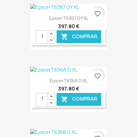
€ ONLINE
favorite_border
Epson T6367 GY XL
397,80 €
COMPRAR

€ ONLINE
favorite_border
Epson T636A O XL
397,80 €
COMPRAR

€ ONLINE