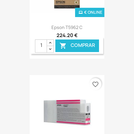
€ ONLINE
Epson T5962 C
224,20 €
COMPRAR

favorite_border