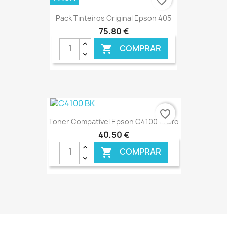
favorite_border
Pack Tinteiros Original Epson 405
75,80 €
COMPRAR

€ ONLINE
favorite_border
Toner Compatível Epson C4100 Preto
40,50 €
COMPRAR

€ ONLINE