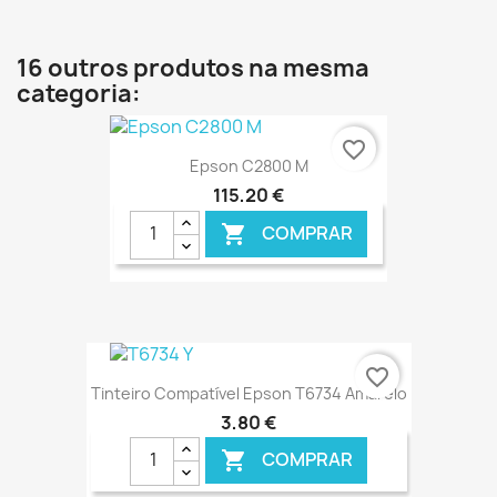
€ ONLINE
16 outros produtos na mesma
categoria:
favorite_border
Epson C2800 M
115,20 €
COMPRAR

€ ONLINE
favorite_border
Tinteiro Compatível Epson T6734 Amarelo
3,80 €
COMPRAR
