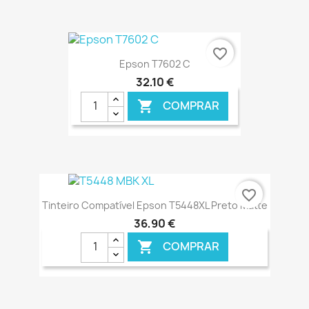
€ ONLINE
favorite_border
Epson T7602 C
32,10 €
COMPRAR

€ ONLINE
favorite_border
Tinteiro Compatível Epson T5448XL Preto Matte
36,90 €
COMPRAR
