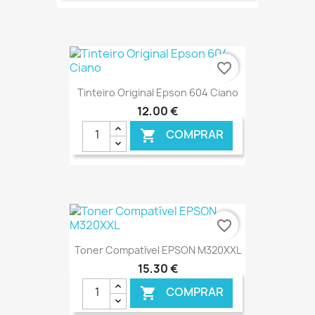
€ ONLINE
favorite_border
Tinteiro Original Epson 604 Ciano
12,00 €
COMPRAR

€ ONLINE
favorite_border
Toner Compatível EPSON M320XXL
15,30 €
COMPRAR
