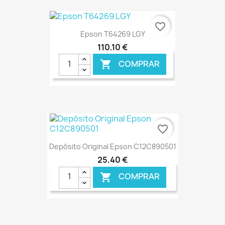
€ ONLINE
favorite_border
Epson T64269 LGY
110,10 €
COMPRAR

€ ONLINE
favorite_border
Depósito Original Epson C12C890501
25,40 €
COMPRAR
