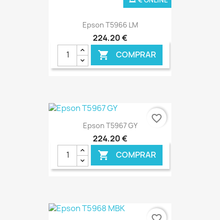
Epson T5966 LM
224,20 €
COMPRAR

favorite_border
Epson T5967 GY
224,20 €
COMPRAR

€ ONLINE
favorite_border