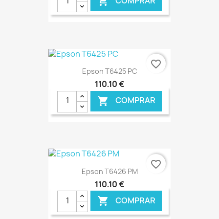
COMPRAR

€ ONLINE
favorite_border
Epson T6425 PC
110,10 €
COMPRAR

€ ONLINE
favorite_border
Epson T6426 PM
110,10 €
COMPRAR
