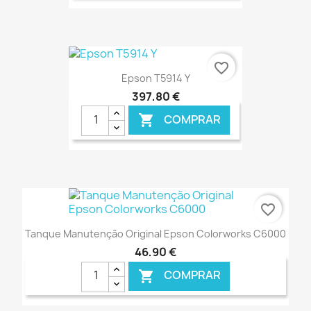
€ ONLINE
favorite_border
Epson T5914 Y
397,80 €
COMPRAR

€ ONLINE
favorite_border
Tanque Manutenção Original Epson Colorworks C6000
46,90 €
COMPRAR
