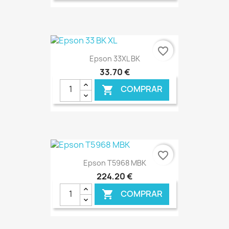
€ ONLINE
favorite_border
Epson 33XL BK
33,70 €
COMPRAR

€ ONLINE
favorite_border
Epson T5968 MBK
224,20 €
COMPRAR
