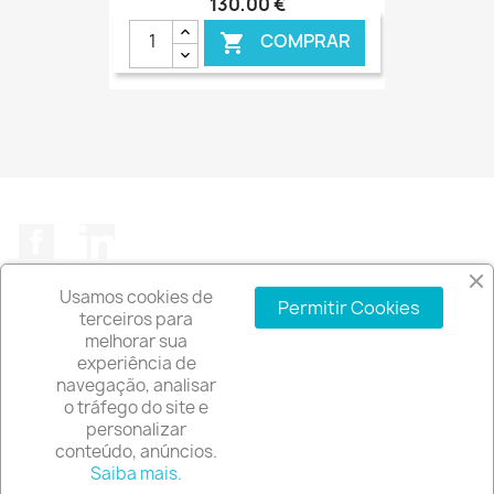
130,00 €
COMPRAR

€ ONLINE
Facebook
LinkedIn
Usamos cookies de
Permitir Cookies
terceiros para
melhorar sua
experiência de
A EMPRESA

navegação, analisar
o tráfego do site e
INFORMAÇÃO DA LOJA
keyboard_arrow_down
personalizar
conteúdo, anúncios.
© 2026 - Software de comércio eletrónico por
Saiba mais.
PrestaShop™