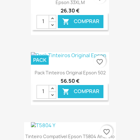
Epson 33XL M
26,30 €
COMPRAR

€ ONLINE
PACK
favorite_border
Pack Tinteiros Original Epson 502
56,50 €
COMPRAR

€ ONLINE
favorite_border
Tinteiro Compatível Epson T5804 Amarelo