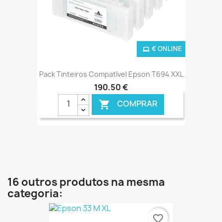
€ ONLINE
Pack Tinteiros Compatível Epson T694 XXL
190,50 €
COMPRAR

16 outros produtos na mesma
categoria:
favorite_border