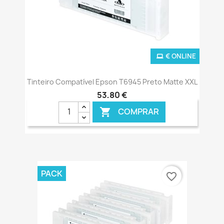
€ ONLINE
Tinteiro Compatível Epson T6945 Preto Matte XXL
53,80 €
COMPRAR

PACK
favorite_border