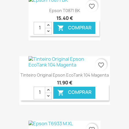
€ ONLINE
favorite_border
Epson T0871 BK
15,40 €
COMPRAR

€ ONLINE
favorite_border
Tinteiro Original Epson EcoTank 104 Magenta
11,90 €
COMPRAR

€ ONLINE