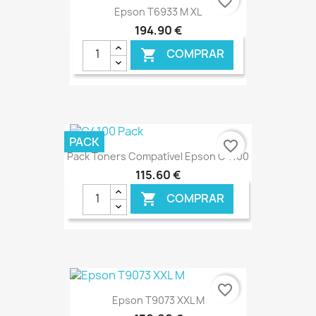
favorite_border
Epson T6933 M XL
194,90 €
COMPRAR

€ ONLINE
PACK
favorite_border
Pack Toners Compatível Epson C4100
115,60 €
COMPRAR

€ ONLINE
favorite_border
Epson T9073 XXL M