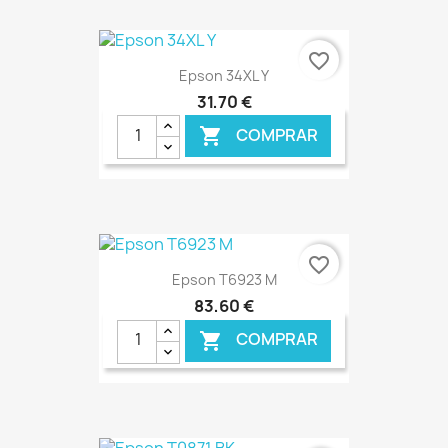
€ ONLINE
favorite_border
Epson 34XL Y
31,70 €
COMPRAR

€ ONLINE
favorite_border
Epson T6923 M
83,60 €
COMPRAR
