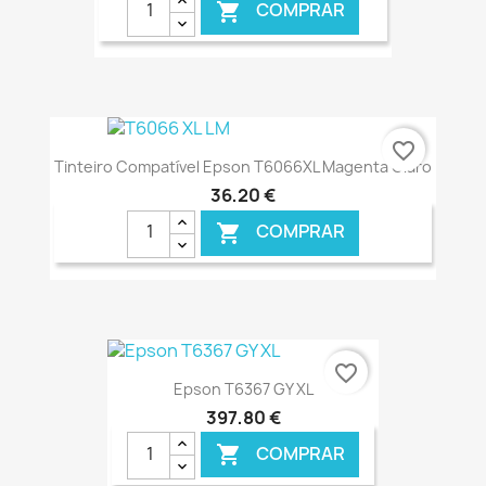
COMPRAR

€ ONLINE
favorite_border
Tinteiro Compatível Epson T6066XL Magenta Claro
36,20 €
COMPRAR

€ ONLINE
favorite_border
Epson T6367 GY XL
397,80 €
COMPRAR
