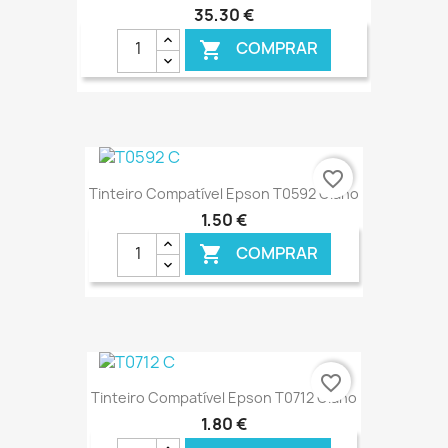
35,30 €
COMPRAR

€ ONLINE
favorite_border
Tinteiro Compatível Epson T0592 Ciano
1,50 €
COMPRAR

€ ONLINE
favorite_border
Tinteiro Compatível Epson T0712 Ciano
1,80 €